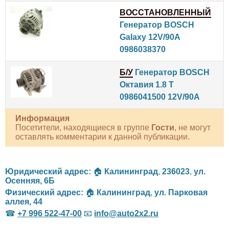
ВОССТАНОВЛЕННЫЙ
Генератор BOSCH
Galaxy 12V/90A
0986038370
Б/У
Генератор BOSCH
Октавия 1.8 T
0986041500 12V/90A
Информация
Посетители, находящиеся в группе
Гости
, не могут
оставлять комментарии к данной публикации.
Юридический адрес:
🏠
Калининград
,
236023
,
ул.
Осенняя, 6Б
Физический адрес:
🏠
Калининград
,
ул. Парковая
аллея, 44
☎
+7 996 522-47-00
📧
info@auto2x2.ru