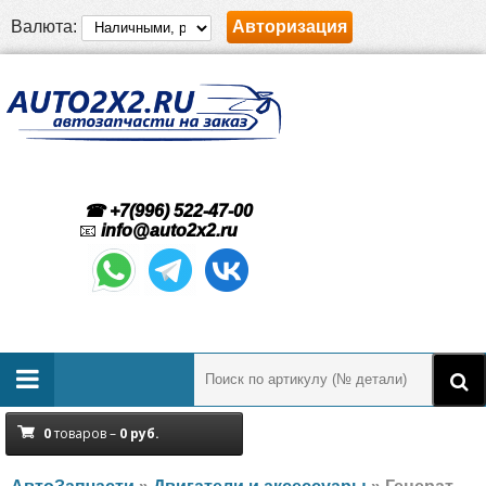
Валюта:
Авторизация
☎ +7(996) 522-47-00
📧
info@auto2x2.ru
0
товаров –
0
руб.