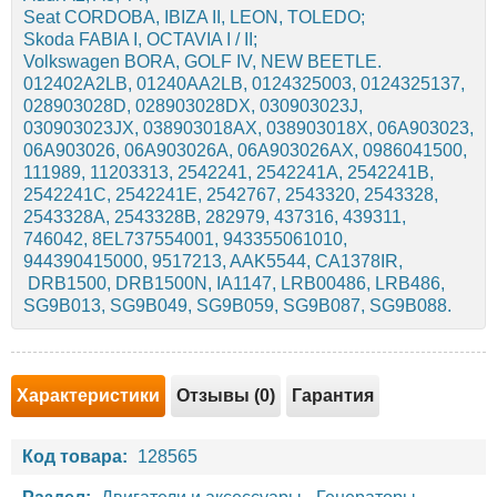
Seat CORDOBA, IBIZA II, LEON, TOLEDO;
Skoda FABIA I, OCTAVIA I / II;
Volkswagen BORA, GOLF IV, NEW BEETLE.
012402A2LB, 01240AA2LB, 0124325003, 0124325137,
028903028D, 028903028DX, 030903023J,
030903023JX, 038903018AX, 038903018X, 06A903023,
06A903026, 06A903026A, 06A903026AX, 0986041500,
111989, 11203313, 2542241, 2542241A, 2542241B,
2542241C, 2542241E, 2542767, 2543320, 2543328,
2543328A, 2543328B, 282979, 437316, 439311,
746042, 8EL737554001, 943355061010,
944390415000, 9517213, AAK5544, CA1378IR,
DRB1500, DRB1500N, IA1147, LRB00486, LRB486,
SG9B013, SG9B049, SG9B059, SG9B087, SG9B088.
Характеристики
Отзывы (0)
Гарантия
Код товара:
128565