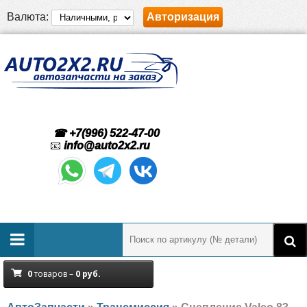
Валюта:
Авторизация
☎ +7(996) 522-47-00
📧
info@auto2x2.ru
0
товаров –
0
руб.