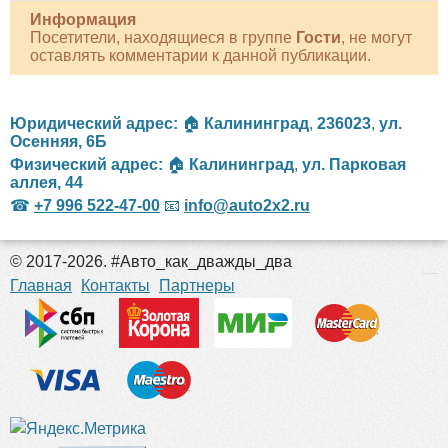
Информация
Посетители, находящиеся в группе
Гости
, не могут
оставлять комментарии к данной публикации.
Юридический адрес:
🏠
Калининград
,
236023
,
ул.
Осенняя, 6Б
Физический адрес:
🏠
Калининград
,
ул. Парковая
аллея, 44
☎
+7 996 522-47-00
📧
info@auto2x2.ru
© 2017-2026. #Авто_как_дважды_два
российские сериалы
Главная
Контакты
Партнеры