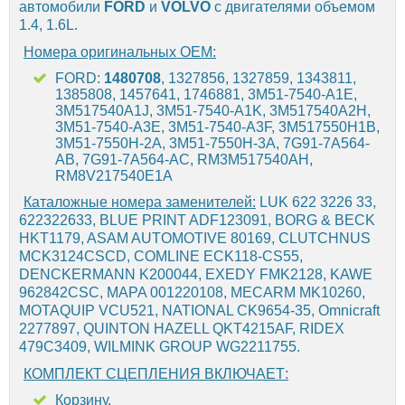
автомобили
FORD
и
VOLVO
с двигателями объемом
1.4, 1.6L.
Номера оригинальных OEM:
FORD:
1480708
, 1327856, 1327859, 1343811,
1385808, 1457641, 1746881, 3M51-7540-A1E,
3M517540A1J, 3M51-7540-A1K, 3M517540A2H,
3M51-7540-A3E, 3M51-7540-A3F, 3M517550H1B,
3M51-7550H-2A, 3M51-7550H-3A, 7G91-7A564-
AB, 7G91-7A564-AC, RM3M517540AH,
RM8V217540E1A
Каталожные номера заменителей:
LUK 622 3226 33,
622322633, BLUE PRINT ADF123091, BORG & BECK
HKT1179, ASAM AUTOMOTIVE 80169, CLUTCHNUS
MCK3124CSCD, COMLINE ECK118-CS55,
DENCKERMANN K200044, EXEDY FMK2128, KAWE
962842CSC, MAPA 001220108, MECARM MK10260,
MOTAQUIP VCU521, NATIONAL CK9654-35, Omnicraft
2277897, QUINTON HAZELL QKT4215AF, RIDEX
479C3409, WILMINK GROUP WG2211755.
КОМПЛЕКТ СЦЕПЛЕНИЯ ВКЛЮЧАЕТ:
Корзину.