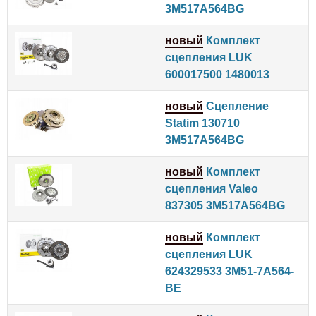
3M517A564BG
новый
Комплект
сцепления LUK
600017500 1480013
новый
Сцепление
Statim 130710
3M517A564BG
новый
Комплект
сцепления Valeo
837305 3M517A564BG
новый
Комплект
сцепления LUK
624329533 3M51-7A564-
BE