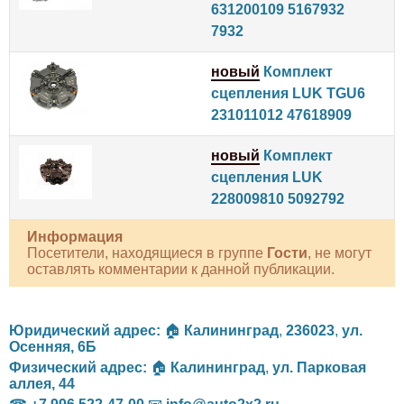
631200109 5167932
7932
новый
Комплект
сцепления LUK TGU6
231011012 47618909
новый
Комплект
сцепления LUK
228009810 5092792
Информация
Посетители, находящиеся в группе
Гости
, не могут
оставлять комментарии к данной публикации.
Юридический адрес:
🏠
Калининград
,
236023
,
ул.
Осенняя, 6Б
Физический адрес:
🏠
Калининград
,
ул. Парковая
аллея, 44