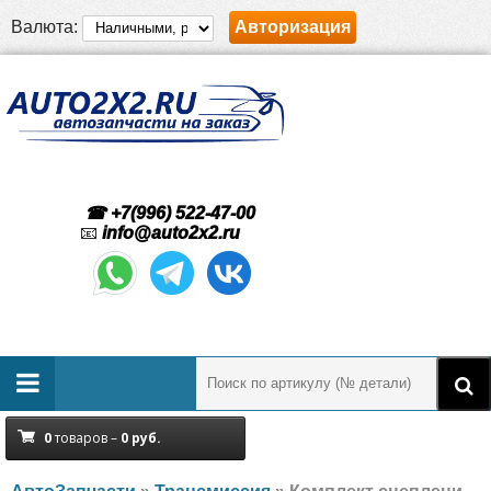
Валюта:
Авторизация
☎ +7(996) 522-47-00
📧
info@auto2x2.ru
0
товаров –
0
руб.