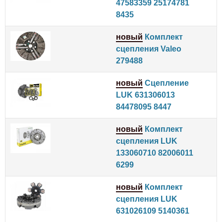
47583359 25174781
8435
новый
Комплект
сцепления Valeo
279488
новый
Сцепление
LUK 631306013
84478095 8447
новый
Комплект
сцепления LUK
133060710 82006011
6299
новый
Комплект
сцепления LUK
631026109 5140361