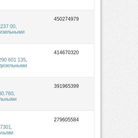
237 00,
дизельными
90 601 135,
 дизельными
0.760,
ельными
7301.
льными