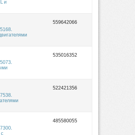
L и
5168.
двигателями
5073.
ыми
7538.
гателями
7300.
 с