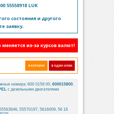
00 55558918 LUK
ого состояния и другого
е заявку.
 меняется из-за курсов валют!
В КОРЗИНУ
В ОДИН КЛИК
жные номера: 600 0158 00,
600015800
.
PEL
с дизельными двигателями
55563646, 55570197, 5616009, 56 16
94079