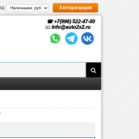
та:
Авторизация
☎ +7(996) 522-47-00
📧
info@auto2x2.ru
й