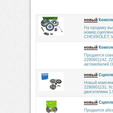
новый
Компле
На продажу вы
номер сцеплен
CHEVROLET, V
новый
Компле
Продается сов
2290601142, 22
автомобилей O
новый
Сцепле
Новый комплек
2290601131. У
двигателями 1.9
новый
Сцепле
Продается абс