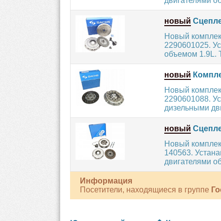
двигателями об
новый
Сцепле
Новый комплек
2290601025. У
объемом 1.9L. Т
новый
Компле
Новый комплек
2290601088. У
дизельными дви
новый
Сцепле
Новый комплек
140563. Устан
двигателями об
Информация
Посетители, находящиеся в группе
Го