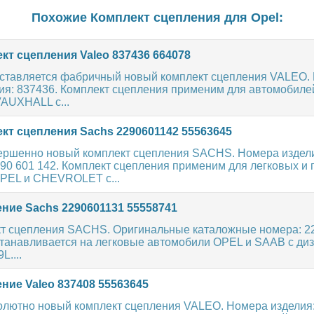
Похожие Комплект сцепления для
Opel
:
кт сцепления Valeo 837436 664078
ставляется фабричный новый комплект сцепления VALEO.
ия: 837436. Комплект сцепления применим для автомобиле
AUXHALL с...
кт сцепления Sachs 2290601142 55563645
ершенно новый комплект сцепления SACHS. Номера издел
90 601 142. Комплект сцепления применим для легковых и 
PEL и CHEVROLET с...
ние Sachs 2290601131 55558741
т сцепления SACHS. Оригинальные каталожные номера: 22
станавливается на легковые автомобили OPEL и SAAB с ди
L....
ние Valeo 837408 55563645
олютно новый комплект сцепления VALEO. Номера изделия: