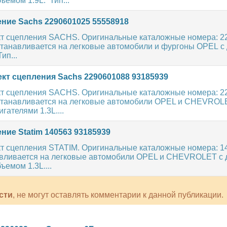
ъемом 1.9L. Тип...
ние Sachs 2290601025 55558918
т сцепления SACHS. Оригинальные каталожные номера: 22
станавливается на легковые автомобили и фургоны OPEL с
ип...
кт сцепления Sachs 2290601088 93185939
т сцепления SACHS. Оригинальные каталожные номера: 22
станавливается на легковые автомобили OPEL и CHEVROL
гателями 1.3L....
ние Statim 140563 93185939
т сцепления STATIM. Оригинальные каталожные номера: 14
авливается на легковые автомобили OPEL и CHEVROLET с
ъемом 1.3L....
сти
, не могут оставлять комментарии к данной публикации.