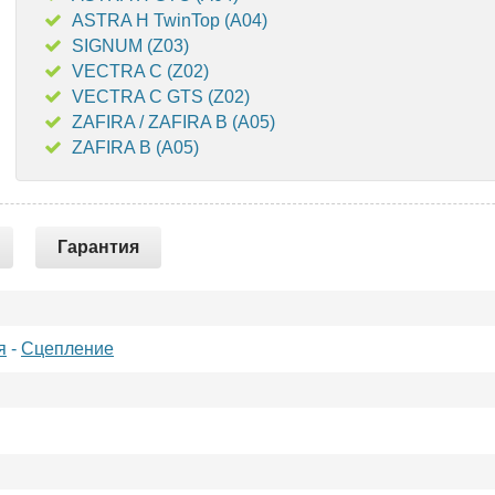
ASTRA H TwinTop (A04)
SIGNUM (Z03)
VECTRA C (Z02)
VECTRA C GTS (Z02)
ZAFIRA / ZAFIRA B (A05)
ZAFIRA B (A05)
Гарантия
я
-
Сцепление