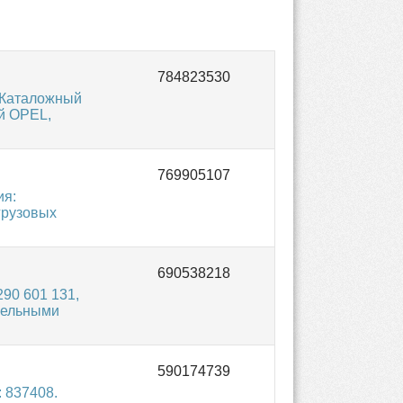
 Каталожный
й OPEL,
ия:
грузовых
90 601 131,
зельными
 837408.