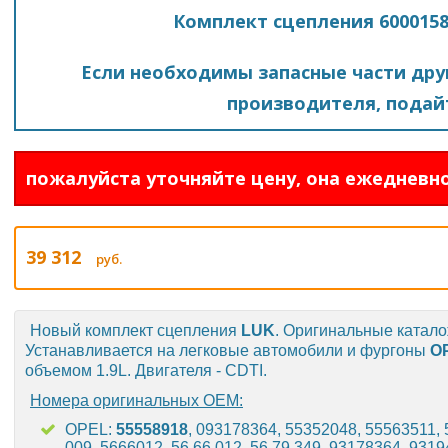
Комплект сцепления 6000158
Если необходимы запасные части друг
производителя, подайт
пожалуйста уточняйте цену, она ежедневно
39 312
руб.
Новый комплект сцепления
LUK
. Оригинальные катало
Устанавливается на легковые автомобили и фургоны
O
объемом 1.9L. Двигателя - CDTI.
Номера оригинальных OEM:
OPEL:
55558918
, 093178364, 55352048, 55563511, 
009, 5666012, 56 66 012, 56 79 349, 93178364, 931