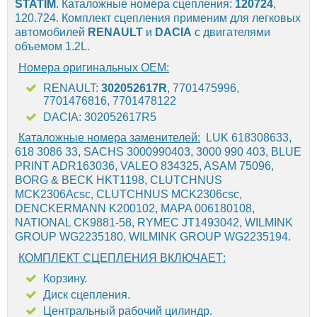
STATIM
. Каталожные номера сцепления:
120724
,
120.724. Комплект сцепления применим для легковых
автомобилей
RENAULT
и
DACIA
с двигателями
объемом 1.2L.
Номера оригинальных OEM:
RENAULT:
302052617R
, 7701475996,
7701476816, 7701478122
DACIA: 302052617R5
Каталожные номера заменителей:
LUK 618308633,
618 3086 33, SACHS 3000990403, 3000 990 403, BLUE
PRINT ADR163036, VALEO 834325, ASAM 75096,
BORG & BECK HKT1198, CLUTCHNUS
MCK2306Acsc, CLUTCHNUS MCK2306csc,
DENCKERMANN K200102, MAPA 006180108,
NATIONAL CK9881-58, RYMEC JT1493042, WILMINK
GROUP WG2235180, WILMINK GROUP WG2235194.
КОМПЛЕКТ СЦЕПЛЕНИЯ ВКЛЮЧАЕТ:
Корзину.
Диск сцепления.
Центральный рабочий цилиндр.