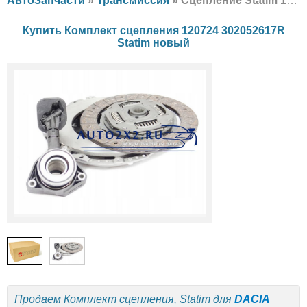
АвтоЗапчасти
»
Трансмиссия
» Сцепление Statim 120724 302052617R DACIA, Renault, новый
Купить Комплект сцепления 120724 302052617R
Statim новый
Продаем Комплект сцепления, Statim для
DACIA