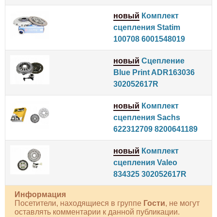
новый
Комплект
сцепления Statim
100708 6001548019
новый
Сцепление
Blue Print ADR163036
302052617R
новый
Комплект
сцепления Sachs
622312709 8200641189
новый
Комплект
сцепления Valeo
834325 302052617R
Информация
Посетители, находящиеся в группе
Гости
, не могут
оставлять комментарии к данной публикации.