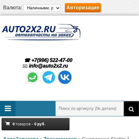
Валюта:
Авторизация
☎ +7(996) 522-47-00
📧
info@auto2x2.ru
0
товаров –
0
руб.