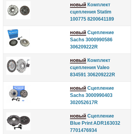
новый
Комплект
сцепления Statim
100775 8200641189
новый
Сцепление
Sachs 3000990586
306209222R
новый
Комплект
сцепления Valeo
834591 306209222R
новый
Сцепление
Sachs 3000990403
302052617R
новый
Сцепление
Blue Print ADR163032
7701476934