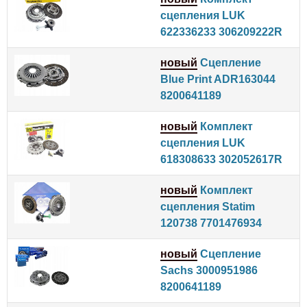
сцепления LUK
622336233 306209222R
новый
Сцепление
Blue Print ADR163044
8200641189
новый
Комплект
сцепления LUK
618308633 302052617R
новый
Комплект
сцепления Statim
120738 7701476934
новый
Сцепление
Sachs 3000951986
8200641189