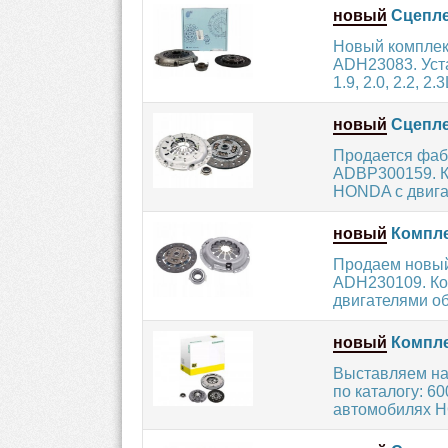
новый
Сцепле
Новый комплек
ADH23083. Уст
1.9, 2.0, 2.2, 2.3
новый
Сцепле
Продается фаб
ADBP300159. К
HONDA с двига
новый
Компле
Продаем новый
ADH230109. Ко
двигателями об
новый
Компле
Выставляем на
по каталогу: 6
автомобилях H