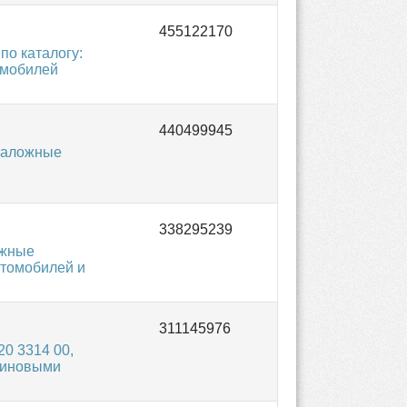
о каталогу:
омобилей
таложные
ожные
втомобилей и
0 3314 00,
зиновыми