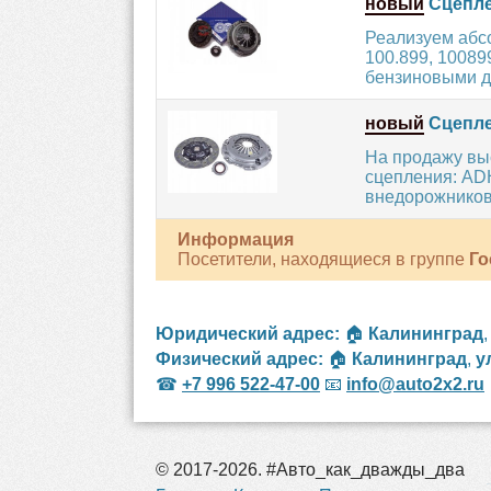
новый
Сцепле
Реализуем абс
100.899, 1008
бензиновыми дв
новый
Сцепле
На продажу вы
сцепления: AD
внедорожников
Информация
Посетители, находящиеся в группе
Го
Юридический адрес:
🏠
Калининград
Физический адрес:
🏠
Калининград
,
у
☎
+7 996 522-47-00
📧
info@auto2x2.ru
© 2017-2026. #Авто_как_дважды_два
рос