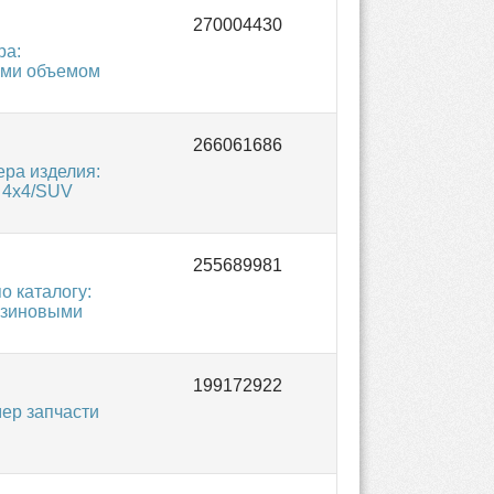
ра:
ями объемом
ра изделия:
 4х4/SUV
 каталогу:
нзиновыми
ер запчасти