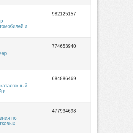
ер
втомобилей и
мер
 каталожный
й и
ения по
егковых