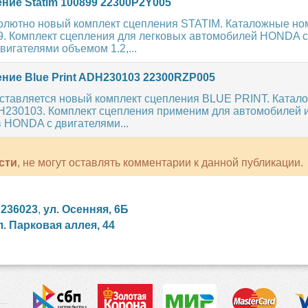
ние Statim 100899 22300P2Y005
олютно новый комплект сцепления STATIM. Каталожные но
99. Комплект сцепления для легковых автомобилей HONDA с
игателями объемом 1.2,...
ние Blue Print ADH230103 22300RZP005
ставляется новый комплект сцепления BLUE PRINT. Катал
H230103. Комплект сцепления применим для автомобилей 
 HONDA с двигателями...
сти
, не могут оставлять комментарии к данной публикации.
,
236023
,
ул. Осенняя, 6Б
л. Парковая аллея, 44
сийские сериалы