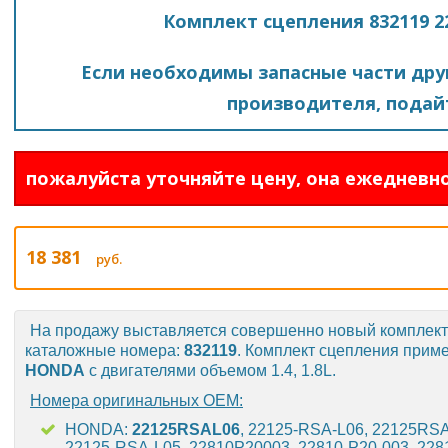
Комплект сцепления 832119 2
Если необходимы запасные части друг
производителя, подайт
пожалуйста уточняйте цену, она ежедневно
18 381
руб.
На продажу выставляется совершенно новый комплек
каталожные номера:
832119
. Комплект сцепления прим
HONDA
с двигателями объемом 1.4, 1.8L.
Номера оригинальных OEM:
HONDA:
22125RSAL06
, 22125-RSA-L06, 22125RS
22125-RSA-L05, 22810P20003, 22810-P20-003, 228