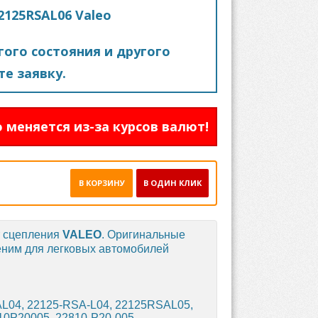
2125RSAL06 Valeo
ого состояния и другого
е заявку.
 меняется из-за курсов валют!
В КОРЗИНУ
В ОДИН КЛИК
т сцепления
VALEO
. Оригинальные
еним для легковых автомобилей
AL04, 22125-RSA-L04, 22125RSAL05,
10P20005, 22810-P20-005,