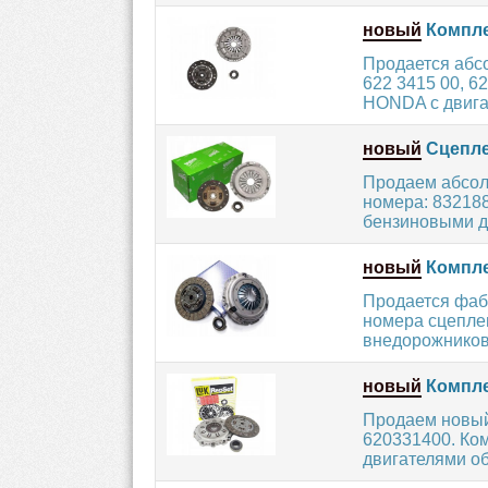
новый
Компле
Продается абс
622 3415 00, 
HONDA с двига
новый
Сцепле
Продаем абсол
номера: 83218
бензиновыми дв
новый
Компле
Продается фаб
номера сцеплен
внедорожников
новый
Компле
Продаем новый
620331400. Ко
двигателями об