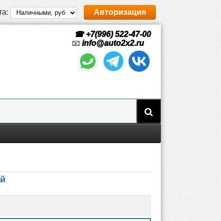
та:
Авторизация
☎ +7(996) 522-47-00
📧
info@auto2x2.ru
ый