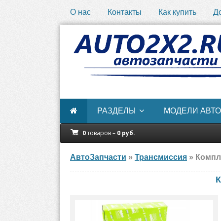
О нас
Контакты
Как купить
Д
РАЗДЕЛЫ
МОДЕЛИ АВТО
0
товаров –
0
руб.
АвтоЗапчасти
»
Трансмиссия
» Компл
К