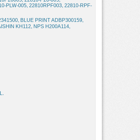
10-PLW-005, 22810RPF003, 22810-RPF-
22341500, BLUE PRINT ADBP300159,
AISHIN KH112, NPS H200A114,
L.