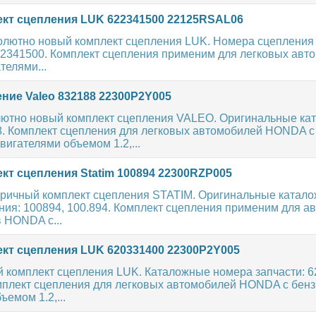
кт сцепления LUK 622341500 22125RSAL06
олютно новый комплект сцепления LUK. Номера сцепления п
622341500. Комплект сцепления применим для легковых авт
телями...
ние Valeo 832188 22300P2Y005
ютно новый комплект сцепления VALEO. Оригинальные ка
8. Комплект сцепления для легковых автомобилей HONDA с
игателями объемом 1.2,...
кт сцепления Statim 100894 22300RZP005
ричный комплект сцепления STATIM. Оригинальные катал
ия: 100894, 100.894. Комплект сцепления применим для а
 HONDA с...
кт сцепления LUK 620331400 22300P2Y005
 комплект сцепления LUK. Каталожные номера запчасти: 62
мплект сцепления для легковых автомобилей HONDA с бен
ъемом 1.2,...