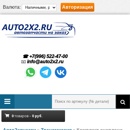
Валюта:
Авторизация
☎ +7(996) 522-47-00
📧
info@auto2x2.ru
0
товаров –
0
руб.