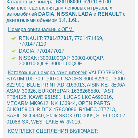
Каталожные номера:
620108000
, 620 1080 00.
Комплект сцепления для легковых и грузовых
автомобилей
DACIA
,
NISSAN,
LADA
и
RENAULT
с
двигателями объемом 1.4, 1.6L.
Номера оригинальных OEM:
RENAULT:
7701477017
, 7701471469,
7701477110
DACIA: 7701477017
NISSAN: 3000100QAP, 30001-00QAP,
3000100QOF, 30001-00QOF
Каталожные номера заменителей:
VALEO 786024,
STATIM 100.709, 100709, SACHS 3000822901, 3000
822 901, BLUE PRINT ADR163013, AISIN KE-RE06A,
ASAM 30326, EUROREPAR 1636266580, FAST
FT64125, KAWE 961581, LUCAS LKCA690016,
MECARM MK9612, NK 133944, OPEN PARTS
CLK9159.03, RIDEX 479C0096, RYMEC JT7713,
SASIC SCL4340, Stark SKCK-0100095, STELLOX 07-
01088-SX, WESTLAKE WRN016.
КОМПЛЕКТ СЦЕПЛЕНИЯ ВКЛЮЧАЕТ: