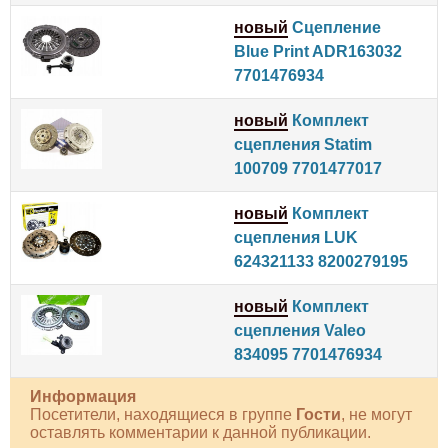
новый
Сцепление
Blue Print ADR163032
7701476934
новый
Комплект
сцепления Statim
100709 7701477017
новый
Комплект
сцепления LUK
624321133 8200279195
новый
Комплект
сцепления Valeo
834095 7701476934
Информация
Посетители, находящиеся в группе
Гости
, не могут
оставлять комментарии к данной публикации.