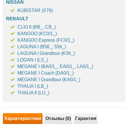
NISSAN
KUBISTAR (X76)
RENAULT
CLIO II (BB_, CB_)
KANGOO (KC0/1_)
KANGOO Express (FC0/1_)
LAGUNA I (B56_, 556_)
LAGUNA I Grandtour (K56_)
LOGAN I (LS_)
MEGANE I (BA0/1_, EA0/1_, LA0/1_)
MEGANE I Coach (DA0/1_)
MEGANE I Grandtour (KA0/1_)
THALIA I (LB_)
THALIA II (LU_)
Характеристики
Отзывы (0)
Гарантия