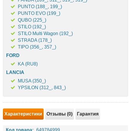
PUNTO (188_, 199_)
PUNTO EVO (199_)
QUBO (225_)
STILO (192_)
STILO Multi Wagon (192_)
STRADA (178_)
TIPO (356_, 357_)
FORD
KA (RU8)
LANCIA
MUSA (350_)
YPSILON (312_, 843_)
Характеристики
Отзывы (0)
Гарантия
Код товара:
649784999