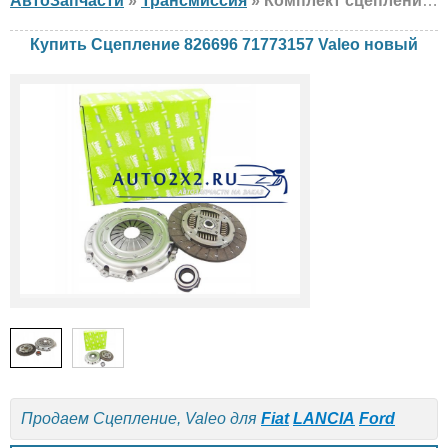
АвтоЗапчасти
»
Трансмиссия
» Комплект сцепления Valeo 826696 71773157 Fiat, LANCIA, Ford, новый
Купить Сцепление 826696 71773157 Valeo новый
Продаем Сцепление, Valeo для
Fiat
LANCIA
Ford