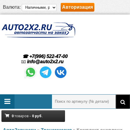
Валюта:
Авторизация
☎ +7(996) 522-47-00
📧
info@auto2x2.ru
0
товаров –
0
руб.