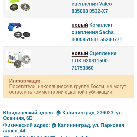
сцепления Valeo
835068 0532-X7
новый
Комплект
сцепления Sachs
3000951531 55240771
новый
Сцепление
LUK 620311500
71753860
Информация
Посетители, находящиеся в группе
Гости
, не могут
оставлять комментарии к данной публикации.
Юридический адрес:
🏠
Калининград
,
236023
,
ул.
Осенняя, 6Б
Физический адрес:
🏠
Калининград
,
ул. Парковая
аллея, 44