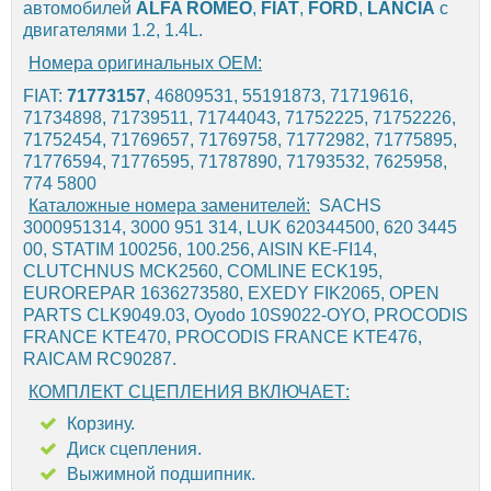
автомобилей
ALFA ROMEO
,
FIAT
,
FORD
,
LANCIA
с
двигателями 1.2, 1.4L.
Номера оригинальных OEM:
FIAT:
71773157
, 46809531, 55191873, 71719616,
71734898, 71739511, 71744043, 71752225, 71752226,
71752454, 71769657, 71769758, 71772982, 71775895,
71776594, 71776595, 71787890, 71793532, 7625958,
774 5800
Каталожные номера заменителей:
SACHS
3000951314, 3000 951 314, LUK 620344500, 620 3445
00, STATIM 100256, 100.256, AISIN KE-FI14,
CLUTCHNUS MCK2560, COMLINE ECK195,
EUROREPAR 1636273580, EXEDY FIK2065, OPEN
PARTS CLK9049.03, Oyodo 10S9022-OYO, PROCODIS
FRANCE KTE470, PROCODIS FRANCE KTE476,
RAICAM RC90287.
КОМПЛЕКТ СЦЕПЛЕНИЯ ВКЛЮЧАЕТ:
Корзину.
Диск сцепления.
Выжимной подшипник.