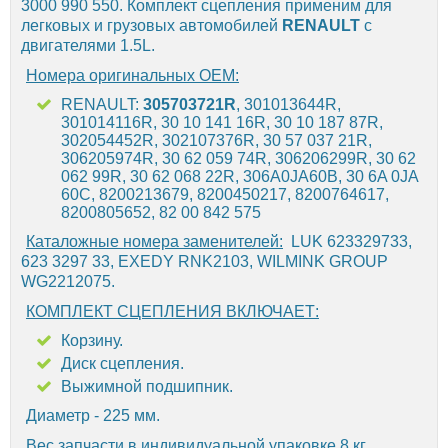
3000 990 550. Комплект сцепления применим для
легковых и грузовых автомобилей
RENAULT
с
двигателями 1.5L.
Номера оригинальных OEM:
RENAULT:
305703721R
, 301013644R,
301014116R, 30 10 141 16R, 30 10 187 87R,
302054452R, 302107376R, 30 57 037 21R,
306205974R, 30 62 059 74R, 306206299R, 30 62
062 99R, 30 62 068 22R, 306A0JA60B, 30 6A 0JA
60C, 8200213679, 8200450217, 8200764617,
8200805652, 82 00 842 575
Каталожные номера заменителей:
LUK 623329733,
623 3297 33, EXEDY RNK2103, WILMINK GROUP
WG2212075.
КОМПЛЕКТ СЦЕПЛЕНИЯ ВКЛЮЧАЕТ:
Корзину.
Диск сцепления.
Выжимной подшипник.
Диаметр - 225 мм.
Вес запчасти в индивидуальной упаковке 8 кг.