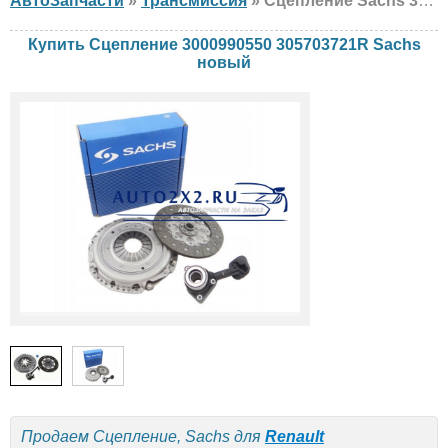
АвтоЗапчасти
»
Трансмиссия
» Сцепление Sachs 3000990550 305703721R Renault, новый
Купить Сцепление 3000990550 305703721R Sachs
новый
Продаем Сцепление, Sachs для
Renault