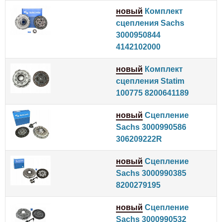
новый
Комплект
сцепления Sachs
3000950844
4142102000
новый
Комплект
сцепления Statim
100775 8200641189
новый
Сцепление
Sachs 3000990586
306209222R
новый
Сцепление
Sachs 3000990385
8200279195
новый
Сцепление
Sachs 3000990532