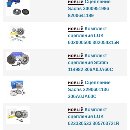
новый
Сцепление
Sachs 3000951986
8200641189
новый
Комплект
сцепления LUK
602000500 302054315R
новый
Комплект
сцепления Statim
114982 306A0JA60C
новый
Сцепление
Sachs 2290601136
306A0JA60C
новый
Комплект
сцепления LUK
623330533 305703721R