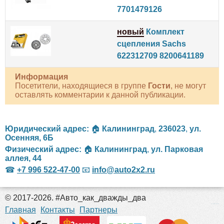
7701479126
новый
Комплект
сцепления Sachs
622312709 8200641189
Информация
Посетители, находящиеся в группе
Гости
, не могут
оставлять комментарии к данной публикации.
Юридический адрес:
🏠
Калининград
,
236023
,
ул.
Осенняя, 6Б
Физический адрес:
🏠
Калининград
,
ул. Парковая
аллея, 44
☎
+7 996 522-47-00
📧
info@auto2x2.ru
© 2017-2026. #Авто_как_дважды_два
российские сериалы
Главная
Контакты
Партнеры