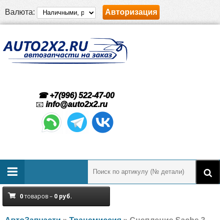
Валюта:
Авторизация
☎ +7(996) 522-47-00
📧
info@auto2x2.ru
0
товаров –
0
руб.