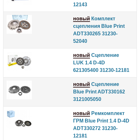
12143
новый
Комплект
сцепления Blue Print
ADT330265 31230-
52040
новый
Сцепление
LUK 1.4 D-4D
621305400 31230-12181
новый
Сцепление
Blue Print ADT330162
3121005050
новый
Ремкомплект
ГРМ Blue Print 1.4 D-4D
ADT330272 31230-
12181