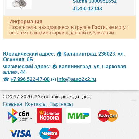
Sachs 3000951652
31250-12143
Информация
Посетители, находящиеся в группе
Гости
, не могут
оставлять комментарии к данной публикации.
Юридический адрес:
🏠
Калининград
,
236023
,
ул.
Осенняя, 6Б
Физический адрес:
🏠
Калининград
,
ул. Парковая
аллея, 44
☎
+7 996 522-47-00
📧
info@auto2x2.ru
© 2017-2026. #Авто_как_дважды_два
российские сериалы
Главная
Контакты
Партнеры