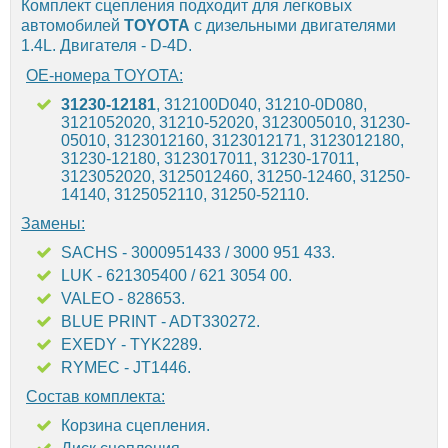
Комплект сцепления подходит для легковых
автомобилей
TOYOTA
с дизельными двигателями
1.4L. Двигателя - D-4D.
OE-номера TOYOTA:
31230-12181
, 312100D040, 31210-0D080,
3121052020, 31210-52020, 3123005010, 31230-
05010, 3123012160, 3123012171, 3123012180,
31230-12180, 3123017011, 31230-17011,
3123052020, 3125012460, 31250-12460, 31250-
14140, 3125052110, 31250-52110.
Замены:
SACHS - 3000951433 / 3000 951 433.
LUK - 621305400 / 621 3054 00.
VALEO - 828653.
BLUE PRINT - ADT330272.
EXEDY - TYK2289.
RYMEC - JT1446.
Состав комплекта:
Корзина сцепления.