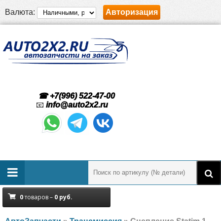
Валюта:
Авторизация
☎ +7(996) 522-47-00
📧
info@auto2x2.ru
0
товаров –
0
руб.