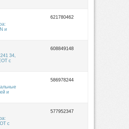
ра:
N и
241 34,
EOT с
нальные
ей и
ра:
OT с