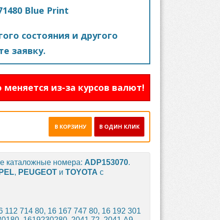
1480 Blue Print
ого состояния и другого
е заявку.
 меняется из-за курсов валют!
В КОРЗИНУ
В ОДИН КЛИК
ые каталожные номера:
ADP153070
.
PEL
,
PEUGEOT
и
TOYOTA
с
16 112 714 80, 16 167 747 80, 16 192 301
30180, 1619230280, 2041.72, 2041.A9,