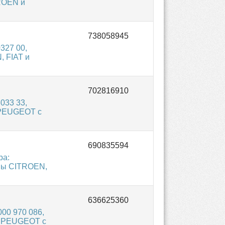
TROEN и
327 00,
, FIAT и
033 33,
 PEUGEOT с
ра:
оны CITROEN,
00 970 086,
и PEUGEOT с