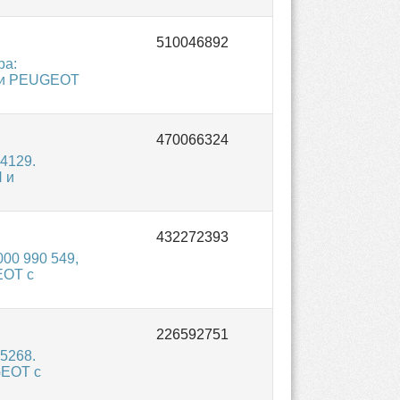
ра:
N и PEUGEOT
4129.
 и
00 990 549,
EOT с
5268.
GEOT с