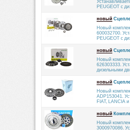
Устанавливаетс
PEUGEOT с диз
новый
Сцепле
Новый комплек
600032700. Ус
PEUGEOT с диз
новый
Сцепле
Новый комплек
626303333. Ус
дизельными дви
новый
Сцеплен
Новый комплек
ADP153041. Ус
FIAT, LANCIA и
новый
Компле
Новый комплек
3000970086. У