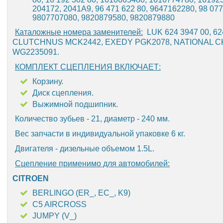
204172, 2041A9, 96 471 622 80, 9647162280, 98 077 
9807707080, 9820879580, 9820879880
Каталожные номера заменителей:
LUK 624 3947 00, 6
CLUTCHNUS MCK2442, EXEDY PGK2078, NATIONAL CK
WG2235091.
КОМПЛЕКТ СЦЕПЛЕНИЯ ВКЛЮЧАЕТ:
Корзину.
Диск сцепления.
Выжимной подшипник.
Количество зубьев - 21, диаметр - 240 мм.
Вес запчасти в индивидуальной упаковке 6 кг.
Двигателя - дизельные объемом 1.5L.
Сцепление применимо для автомобилей:
CITROEN
BERLINGO (ER_, EC_, K9)
C5 AIRCROSS
JUMPY (V_)