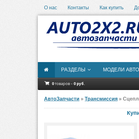
О нас
Контакты
Как купить
Д
РАЗДЕЛЫ
МОДЕЛИ АВТО
0
товаров –
0
руб.
АвтоЗапчасти
»
Трансмиссия
» Сцепле
Купи