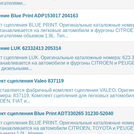
гателями...
ие Blue Print ADP153017 204163
т сцепления BLUE PRINT. Оригинальные каталожные номе
танавливается на легковые автомобили и фургоны CITROE
ателями объемом 1.9L. Тип...
ние LUK 62332413 205314
т сцепления LUK. Оригинальные каталожные номера: 623 3
танавливается на автомобили и фургоны CITROEN и PEUG
 дизельными...
кт сцепления Valeo 837119
ставляется фабричный комплект сцепления VALEO. Ориги
мера: 837119. Комплект сцепления для легковых автомобил
EN, FIAT и...
т сцепления Blue Print ADT330265 31230-52040
т сцепления BLUE PRINT. Оригинальные каталожные номе
танавливается на автомобили CITROEN, TOYOTA и PEUGE
ъемом 1.0L. Номер...