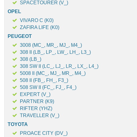
SPACETOURER (V_)
OPEL
VIVARO C (K0)
ZAFIRA LIFE (K0)
PEUGEOT
3008 (MC_, MR_, MJ_, M4_)
308 II (LB_, LP_, LW_, LH_, L3_)
308 (LB_)
308 SW II (LC_, LJ_, LR_, LX_, L4_)
5008 II (MC_, MJ_, MR_, M4_)
508 II (FB_, FH_, F3_)
508 SW II (FC_, FJ_, F4_)
EXPERT (V_)
PARTNER (K9)
RIFTER (YHZ)
TRAVELLER (V_)
TOYOTA
PROACE CITY (DV_)