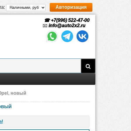
та:
Авторизация
☎ +7(996) 522-47-00
📧
info@auto2x2.ru
Opel, новый
новый
el