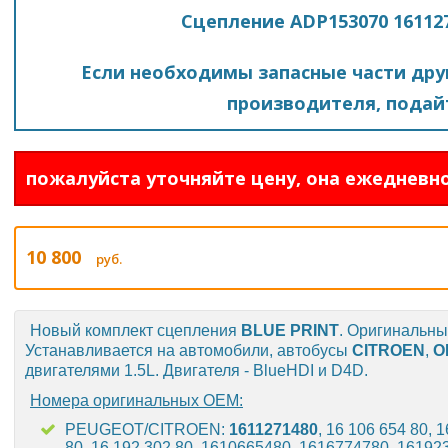
Сцепление ADP153070 161127
Если необходимы запасные части друг
производителя, подайт
пожалуйста уточняйте цену, она ежедневно
10 800
руб.
Новый комплект сцепления
BLUE PRINT
. Оригинальн
Устанавливается на автомобили, автобусы
CITROEN
,
O
двигателями 1.5L. Двигателя - BlueHDI и D4D.
Номера оригинальных OEM:
PEUGEOT/CITROEN:
1611271480
, 16 106 654 80, 
80, 16 192 302 80, 1610665480, 1616774780, 16192