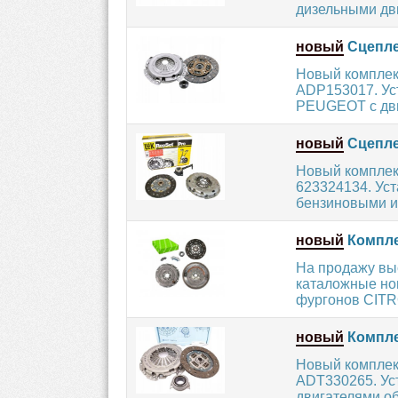
дизельными дви
новый
Сцеплен
Новый комплек
ADP153017. Ус
PEUGEOT с двиг
новый
Сцепле
Новый комплек
623324134. Ус
бензиновыми и
новый
Компле
На продажу вы
каталожные но
фургонов CITRO
новый
Комплек
Новый комплек
ADT330265. Ус
двигателями об