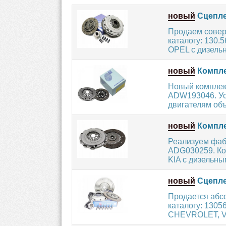
новый
Сцеплен
Продаем совер
каталогу: 130.
OPEL с дизельн
новый
Компле
Новый комплек
ADW193046. Ус
двигателям объ
новый
Компле
Реализуем фаб
ADG030259. Ко
KIA с дизельным
новый
Сцеплен
Продается абс
каталогу: 1305
CHEVROLET, V