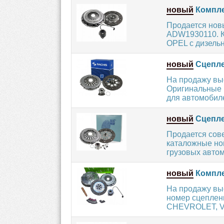
новый
Компле
Продается нов
ADW1930110. К
OPEL с дизельн
новый
Сцепле
На продажу вы
Оригинальные 
для автомобиле
новый
Сцепле
Продается сов
каталожные но
грузовых автом
новый
Компле
На продажу вы
номер сцеплен
CHEVROLET, V