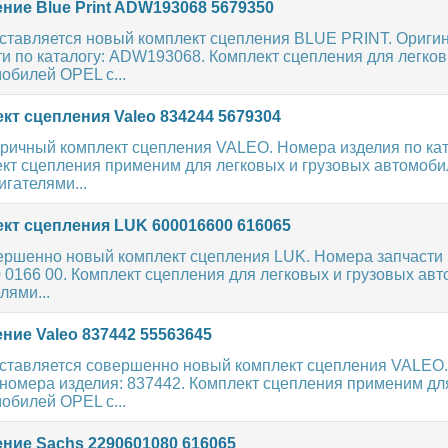
ние Blue Print ADW193068 5679350
ставляется новый комплект сцепления BLUE PRINT. Ориги
и по каталогу: ADW193068. Комплект сцепления для легков
обилей OPEL с...
кт сцепления Valeo 834244 5679304
ричный комплект сцепления VALEO. Номера изделия по кат
ект сцепления применим для легковых и грузовых автомоб
гателями...
кт сцепления LUK 600016600 616065
ершенно новый комплект сцепления LUK. Номера запчасти п
 0166 00. Комплект сцепления для легковых и грузовых ав
лями...
ние Valeo 837442 55563645
ставляется совершенно новый комплект сцепления VALEO.
номера изделия: 837442. Комплект сцепления применим дл
обилей OPEL с...
ние Sachs 2290601080 616065