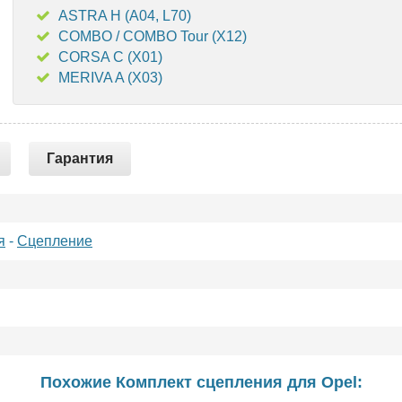
ASTRA H (A04, L70)
COMBO / COMBO Tour (X12)
CORSA C (X01)
MERIVA A (X03)
Гарантия
я
-
Сцепление
Похожие Комплект сцепления для
Opel
: