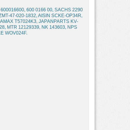
600016600, 600 0166 00, SACHS 2290
e AZMT-47-020-1832, AISIN SCKE-OP34R,
AMAX T57024K3, JAPANPARTS KV-
, MTR 12129339, NK 143603, NPS
KE WOV024F.