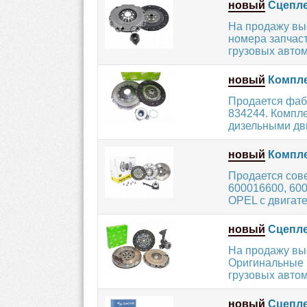
новый
Сцепле
На продажу вы
номера запчаст
грузовых автом
новый
Компле
Продается фаб
834244. Компл
дизельными дви
новый
Компле
Продается сов
600016600, 600
OPEL с двигате
новый
Сцепле
На продажу вы
Оригинальные 
грузовых автом
новый
Сцепле