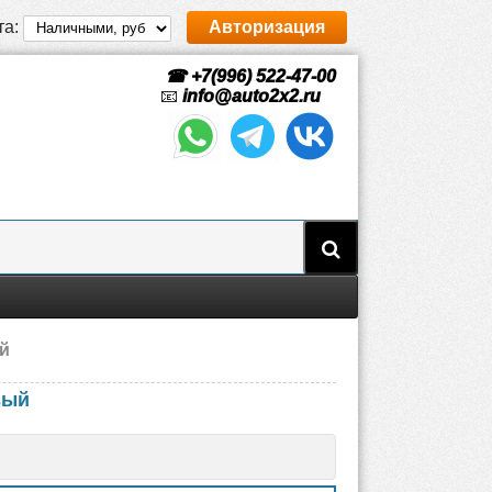
та:
Авторизация
☎ +7(996) 522-47-00
📧
info@auto2x2.ru
ый
вый