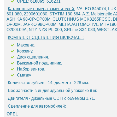
OPEL:
616065
, 616231
Каталожные номера заменителей:
VALEO 845074, LUK 
601 080, 2290601080, STATIM 130.564, A.Z. Meisterteil
ASHIKA 98-OP-OP00M, CLUTCHNUS MCK3265FCSC, DI
OP00M, JAPKO 98OP00M, MEHA AUTOMOTIVE MHV19028
O200L09A, NTY NZS-PL-000, SRLine S34-033, WESTLA
КОМПЛЕКТ СЦЕПЛЕНИЯ ВКЛЮЧАЕТ:
Маховик.
Корзину.
Диск сцепления.
Выжимной подшипник.
Набор винтов.
Смазку.
Количество зубьев - 14, диаметр - 228 мм.
Вес запчасти в индивидуальной упаковке 8 кг.
Двигателя - дизельные CDTI с объемом 1.7L.
Сцепление для автомобилей:
OPEL