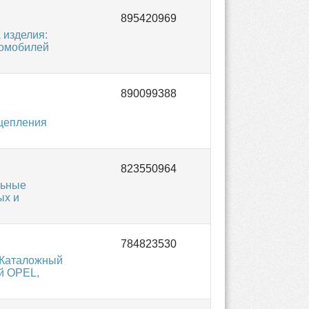
 изделия:
томобилей
сцепления
льные
ых и
 Каталожный
й OPEL,