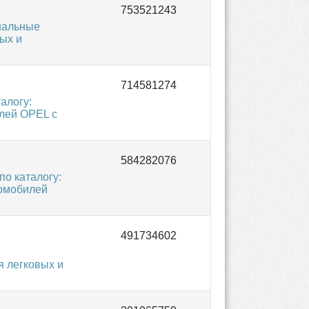
нальные
ых и
алогу:
илей OPEL с
о каталогу:
томобилей
я легковых и