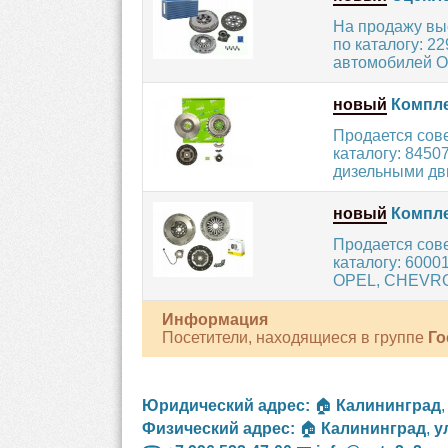
На продажу вы
по каталогу: 2
автомобилей OP
новый
Компле
Продается сов
каталогу: 8450
дизельными дви
новый
Компле
Продается сов
каталогу: 6000
OPEL, CHEVROL
Информация
Посетители, находящиеся в группе
Го
Юридический адрес:
🏠
Калининград
Физический адрес:
🏠
Калининград
,
у