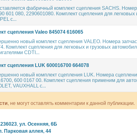
ставляется фабричный комплект сцепления SACHS. Номер
290 601 080, 2290601080. Комплект сцепления для легковых 
EL с...
кт сцепления Valeo 845074 616065
ершенно новый комплект сцепления VALEO. Номера запчас
74. Комплект сцепления для легковых и грузовых автомоби
гателями CDTI...
кт сцепления LUK 600016700 664078
ершенно новый комплект сцепления LUK. Номера сцеплени
16700, 600 0167 00. Комплект сцепления применим для авт
ET, VAUXHALL с...
сти
, не могут оставлять комментарии к данной публикации.
,
236023
,
ул. Осенняя, 6Б
л. Парковая аллея, 44