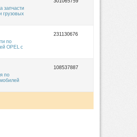
а запчасти
и грузовых
ти по
лей OPEL с
я по
омобилей