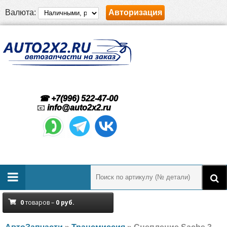
Валюта:
Авторизация
☎ +7(996) 522-47-00
📧
info@auto2x2.ru
0
товаров –
0
руб.