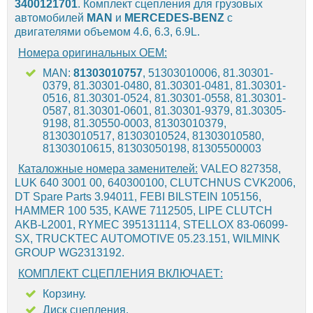
3400121701
. Комплект сцепления для грузовых
автомобилей
MAN
и
MERCEDES-BENZ
с
двигателями объемом 4.6, 6.3, 6.9L.
Номера оригинальных OEM:
MAN:
81303010757
, 51303010006, 81.30301-
0379, 81.30301-0480, 81.30301-0481, 81.30301-
0516, 81.30301-0524, 81.30301-0558, 81.30301-
0587, 81.30301-0601, 81.30301-9379, 81.30305-
9198, 81.30550-0003, 81303010379,
81303010517, 81303010524, 81303010580,
81303010615, 81303050198, 81305500003
Каталожные номера заменителей:
VALEO 827358,
LUK 640 3001 00, 640300100, CLUTCHNUS CVK2006,
DT Spare Parts 3.94011, FEBI BILSTEIN 105156,
HAMMER 100 535, KAWE 7112505, LIPE CLUTCH
AKB-L2001, RYMEC 395131114, STELLOX 83-06099-
SX, TRUCKTEC AUTOMOTIVE 05.23.151, WILMINK
GROUP WG2313192.
КОМПЛЕКТ СЦЕПЛЕНИЯ ВКЛЮЧАЕТ:
Корзину.
Диск сцепления.