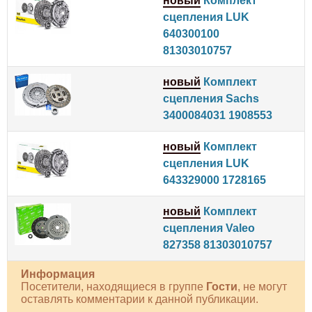
новый
Комплект
сцепления LUK
640300100
81303010757
новый
Комплект
сцепления Sachs
3400084031 1908553
новый
Комплект
сцепления LUK
643329000 1728165
новый
Комплект
сцепления Valeo
827358 81303010757
Информация
Посетители, находящиеся в группе
Гости
, не могут
оставлять комментарии к данной публикации.