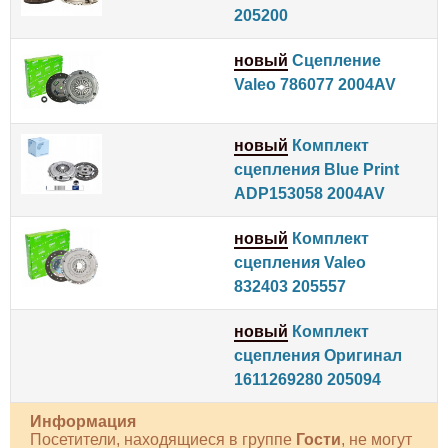
205200
новый
Сцепление
Valeo 786077 2004AV
новый
Комплект
сцепления Blue Print
ADP153058 2004AV
новый
Комплект
сцепления Valeo
832403 205557
новый
Комплект
сцепления Оригинал
1611269280 205094
Информация
Посетители, находящиеся в группе
Гости
, не могут