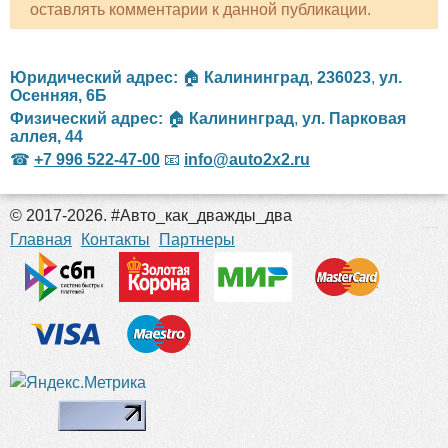
оставлять комментарии к данной публикации.
Юридический адрес:
🏠
Калининград
,
236023
,
ул.
Осенняя, 6Б
Физический адрес:
🏠
Калининград
,
ул. Парковая
аллея, 44
☎
+7 996 522-47-00
📧
info@auto2x2.ru
© 2017-2026. #Авто_как_дважды_два
российские сериалы
Главная
Контакты
Партнеры