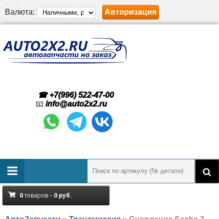
Валюта:
Авторизация
☎ +7(996) 522-47-00
📧
info@auto2x2.ru
0
товаров –
0
руб.