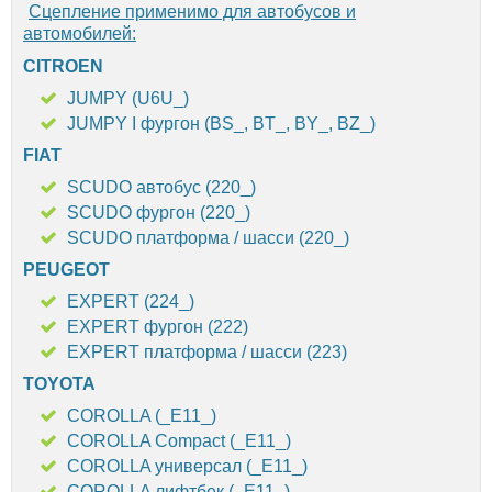
Сцепление применимо для автобусов и
автомобилей:
CITROEN
JUMPY (U6U_)
JUMPY I фургон (BS_, BT_, BY_, BZ_)
FIAT
SCUDO автобус (220_)
SCUDO фургон (220_)
SCUDO платформа / шасси (220_)
PEUGEOT
EXPERT (224_)
EXPERT фургон (222)
EXPERT платформа / шасси (223)
TOYOTA
COROLLA (_E11_)
COROLLA Compact (_E11_)
COROLLA универсал (_E11_)
COROLLA лифтбек (_E11_)