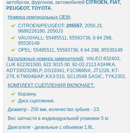
автобусов, фургонов, автомобилей
CITROEN, FIAT,
PEUGEOT, TOYOTA
.
Номера оригинальных OEM:
CITROEN/PEUGEOT:
205557
, 2050.J3,
9688226180, 2050J3
VAUXHALL: 55485511, 55593736, 6 64 298,
95530149
OPEL: 55485511, 55593736, 6 64 298, 95530149
Каталожные номера заменителей:
VALEO 832403,
LUK 622301500, 622 3015 00, 92-02-2113 ASHIKA,
ADT330232/BLP, DS10341, F1C066NX, JT1226, KT-
278, KT90046/AP, KX3-510, SCL0548 SASIC, TYK2301.
КОМПЛЕКТ СЦЕПЛЕНИЯ ВКЛЮЧАЕТ:
Корзину.
Диск сцепления.
Диаметр - 250 мм, количество зубьев - 23.
Вес запчасти в индивидуальной упаковке 5 кг.
Двигателя - дизельные с объемом 1.9L.