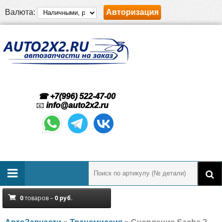
Валюта:
Авторизация
☎ +7(996) 522-47-00
📧
info@auto2x2.ru
0
товаров –
0
руб.