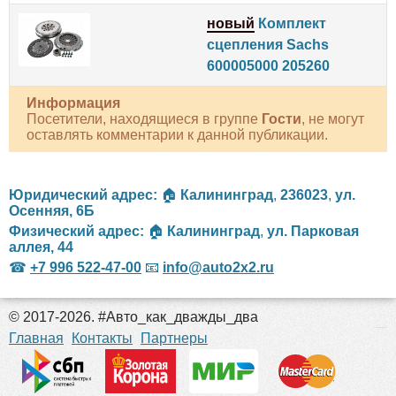
новый
Комплект
сцепления Sachs
600005000 205260
Информация
Посетители, находящиеся в группе
Гости
, не могут
оставлять комментарии к данной публикации.
Юридический адрес:
🏠
Калининград
,
236023
,
ул.
Осенняя, 6Б
Физический адрес:
🏠
Калининград
,
ул. Парковая
аллея, 44
☎
+7 996 522-47-00
📧
info@auto2x2.ru
© 2017-2026. #Авто_как_дважды_два
российские сериалы
Главная
Контакты
Партнеры