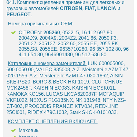
041. Комплект сцепления применим для легковых и
грузовых автомобилей
CITROEN, FIAT, LANCIA
и
PEUGEOT
.
Номера оригинальных OEM:
CITROEN:
205260
, 0532L5, 16 112 697 80,
2004.X9, 2004X9, 2004Z2, 2041.66, 2050.F3,
2051.37, 205137, 2052.60, 2055.EE, 2055.FK,
2055.S8, 2055EE, 9635710280, 96 357 102 80, 96
411 654 80, 9646901480, 96 512 636 80
Каталожные номера заменителей:
LUK 600005000,
600 0050 00, VALEO 835008, A.Z. Meisterteile AZMT-47-
020-1556, A.Z. Meisterteile AZMT-47-020-1862, AISIN
SKE-PS20, BORG & BECK HKF1019, CLUTCHNUS
MCK2458F, KAISHIN EC083, KAISHIN ECSK011,
KAMOKA KC156, LUCAS LKCA620087F, MOTAQUIP
VKF1022, NEXUS F1G135NX, NK 131948, NTY NZS-
CT-003, PROCODIS FRANCE KTV034, RED-LINE
25CI001, RIDEX 479C1032, Stark SKCK-0101033.
КОМПЛЕКТ СЦЕПЛЕНИЯ ВКЛЮЧАЕТ:
Маховик.