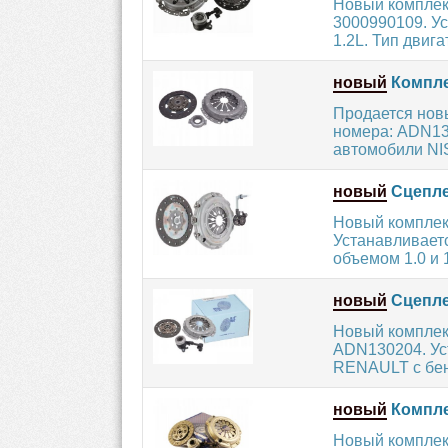
Новый комплек
3000990109. Ус
1.2L. Тип двигат
новый
Компле
Продается нов
номера: ADN13
автомобили NIS
новый
Сцепле
Новый комплек
Устанавливает
объемом 1.0 и 1
новый
Сцепле
Новый комплек
ADN130204. Ус
RENAULT с бен
новый
Компле
Новый комплек