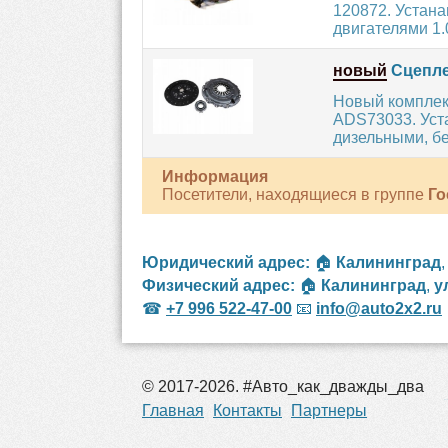
120872. Устан
двигателями 1.0
новый
Сцепле
Новый комплек
ADS73033. Уст
дизельными, бе
Информация
Посетители, находящиеся в группе
Го
Юридический адрес:
🏠
Калининград
Физический адрес:
🏠
Калининград
,
у
☎
+7 996 522-47-00
📧
info@auto2x2.ru
© 2017-2026. #Авто_как_дважды_два
рос
Главная
Контакты
Партнеры