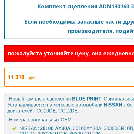
Комплект сцепления ADN130160 30
Если необходимы запасные части друг
производителя, подайт
пожалуйста уточняйте цену, она ежедневно
11 318
руб.
Новый комплект сцепления
BLUE PRINT
. Оригинальн
Устанавливается на легковые автомобили
NISSAN
с бе
двигателей - CG10DE, CG12DE.
Номера оригинальных OEM:
NISSAN:
30100-AY30A
, 30100AY30A, 30300CR10B
CR12A, 30300CR12B, 30300-CR12B