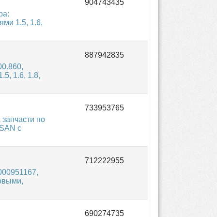
ра:
и 1.5, 1.6,
0.860,
, 1.6, 1.8,
 запчасти по
SSAN с
000951167,
овыми,