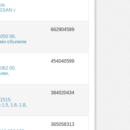
ра:
ISSAN с
050 09,
ями объемом
062 00,
ыми,
1515.
5, 1.6, 1.8,