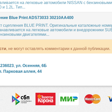
авливается на легковые автомобили NISSAN с бензиновыми
 и 1.2L. Тип...
ние Blue Print ADS73033 30210AA400
т сцепления BLUE PRINT. Оригинальные каталожные номе
анавливается на легковые автомобили и внедорожники S
нзиновыми двигателями...
сти
, не могут оставлять комментарии к данной публикации.
,
236023
,
ул. Осенняя, 6Б
л. Парковая аллея, 44
сийские сериалы