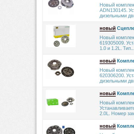
Новый комплек
ADN130145. Ус
дизельными дви
новый
Сцепле
Новый комплек
619305009. Ус
1.0 и 1.2L. Тип..
новый
Компле
Новый комплек
620306200. Ус
дизельными дв
новый
Компле
Новый комплек
Устанавливаетс
2.0L. Номер зам
новый
Компле