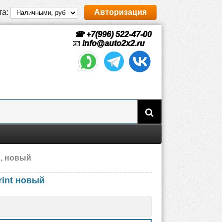
та:
Авторизация
☎ +7(996) 522-47-00
📧
info@auto2x2.ru
n, новый
rint новый