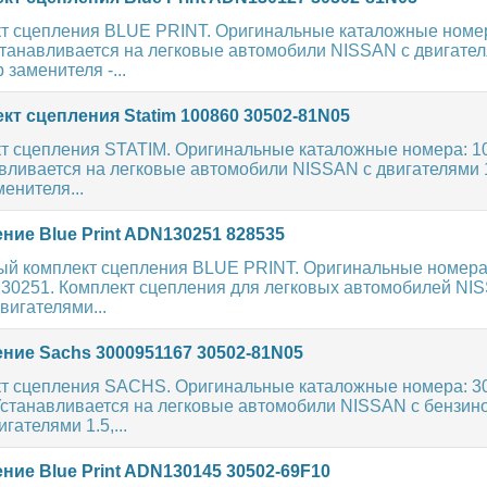
т сцепления BLUE PRINT. Оригинальные каталожные номе
анавливается на легковые автомобили NISSAN с двигателям
р заменителя -...
т сцепления Statim 100860 30502-81N05
т сцепления STATIM. Оригинальные каталожные номера: 10
вливается на легковые автомобили NISSAN с двигателями 1.5
менителя...
ние Blue Print ADN130251 828535
ый комплект сцепления BLUE PRINT. Оригинальные номера
130251. Комплект сцепления для легковых автомобилей NI
игателями...
ние Sachs 3000951167 30502-81N05
т сцепления SACHS. Оригинальные каталожные номера: 3
 Устанавливается на легковые автомобили NISSAN с бензин
гателями 1.5,...
ие Blue Print ADN130145 30502-69F10