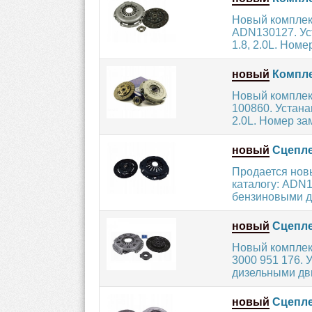
Новый комплек
ADN130127. Уст
1.8, 2.0L. Номе
новый
Комплек
Новый комплек
100860. Устана
2.0L. Номер за
новый
Сцепле
Продается нов
каталогу: ADN
бензиновыми дв
новый
Сцепле
Новый комплек
3000 951 176.
дизельными дви
новый
Сцеплен