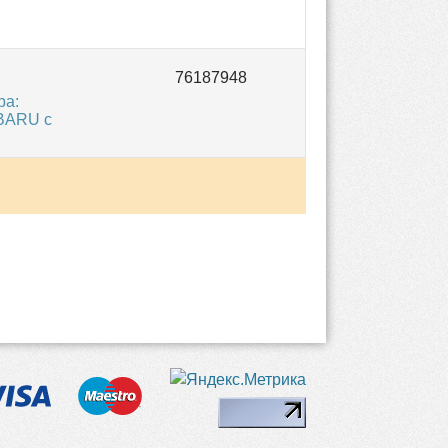
ра:
UBARU с