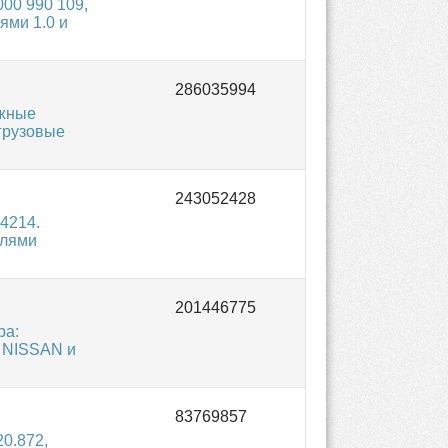
00 990 109,
ями 1.0 и
ожные
грузовые
4214.
елями
ра:
, NISSAN и
0.872,