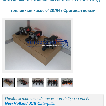
АвтоЗапчасти
»
Топливная система
»
ТНВД
»
ТНВД DEUTZ
топливный насос 04287047 Оригинал новый
Продаем топливный насос, новый Оригинал для
New Holland
JCB
Caterpillar