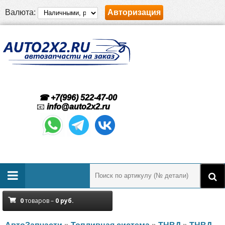
Валюта:
Авторизация
☎ +7(996) 522-47-00
📧
info@auto2x2.ru
0
товаров –
0
руб.