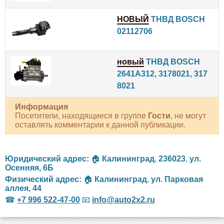
НОВЫЙ
ТНВД BOSCH
02112706
новый
ТНВД BOSCH
2641A312, 3178021, 317
8021
Информация
Посетители, находящиеся в группе
Гости
, не могут
оставлять комментарии к данной публикации.
Юридический адрес:
🏠
Калининград
,
236023
,
ул.
Осенняя, 6Б
Физический адрес:
🏠
Калининград
,
ул. Парковая
аллея, 44
☎
+7 996 522-47-00
📧
info@auto2x2.ru