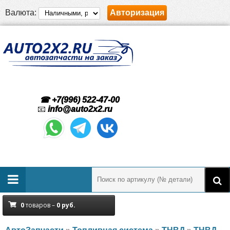
Валюта:
Авторизация
☎ +7(996) 522-47-00
📧
info@auto2x2.ru
0
товаров –
0
руб.