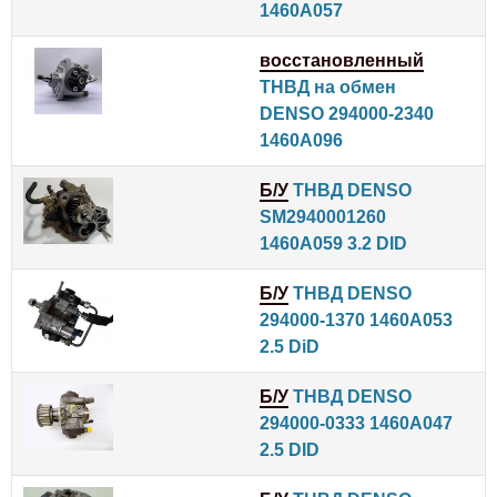
1460A057
восстановленный
ТНВД на обмен
DENSO 294000-2340
1460A096
Б/У
ТНВД DENSO
SM2940001260
1460A059 3.2 DID
Б/У
ТНВД DENSO
294000-1370 1460A053
2.5 DiD
Б/У
ТНВД DENSO
294000-0333 1460A047
2.5 DID