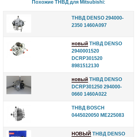
Похожие ТНВД для
Mitsubishi
:
ТНВД DENSO 294000-
2350 1460A097
новый
ТНВД DENSO
2940001520
DCRP301520
8981512130
новый
ТНВД DENSO
DCRP301250 294000-
0660 1460A022
ТНВД BOSCH
0445020050 ME225083
НОВЫЙ
ТНВД DENSO