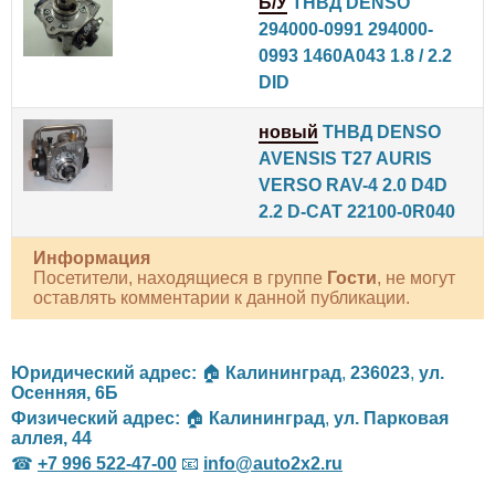
Б/У
ТНВД DENSO
294000-0991 294000-
0993 1460A043 1.8 / 2.2
DID
новый
ТНВД DENSO
AVENSIS T27 AURIS
VERSO RAV-4 2.0 D4D
2.2 D-CAT 22100-0R040
Информация
Посетители, находящиеся в группе
Гости
, не могут
оставлять комментарии к данной публикации.
Юридический адрес:
🏠
Калининград
,
236023
,
ул.
Осенняя, 6Б
Физический адрес:
🏠
Калининград
,
ул. Парковая
аллея, 44
☎
+7 996 522-47-00
📧
info@auto2x2.ru