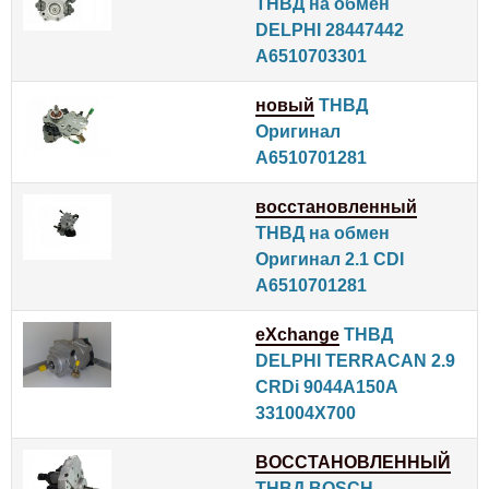
ТНВД на обмен
DELPHI 28447442
A6510703301
новый
ТНВД
Оригинал
A6510701281
восстановленный
ТНВД на обмен
Оригинал 2.1 CDI
A6510701281
eXchange
ТНВД
DELPHI TERRACAN 2.9
CRDi 9044A150A
331004X700
ВОССТАНОВЛЕННЫЙ
ТНВД BOSCH