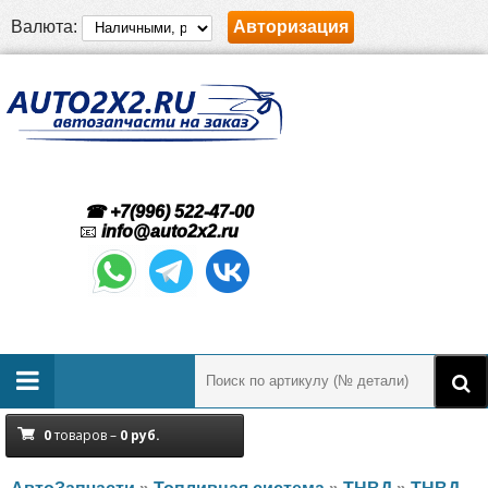
Валюта:
Авторизация
☎ +7(996) 522-47-00
📧
info@auto2x2.ru
0
товаров –
0
руб.