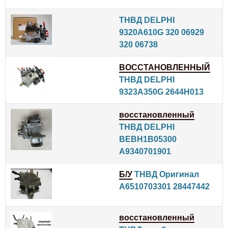
ТНВД DELPHI
9320A610G 320 06929
320 06738
ВОССТАНОВЛЕННЫЙ
ТНВД DELPHI
9323A350G 2644H013
восстановленный
ТНВД DELPHI
BEBH1B05300
A9340701901
Б/У
ТНВД Оригинал
A6510703301 28447442
восстановленный