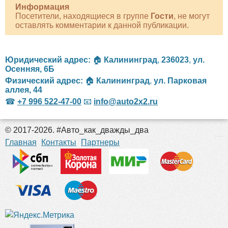
Информация
Посетители, находящиеся в группе
Гости
, не могут
оставлять комментарии к данной публикации.
Юридический адрес:
🏠
Калининград
,
236023
,
ул.
Осенняя, 6Б
Физический адрес:
🏠
Калининград
,
ул. Парковая
аллея, 44
☎
+7 996 522-47-00
📧
info@auto2x2.ru
© 2017-2026. #Авто_как_дважды_два
российские сериалы
Главная
Контакты
Партнеры