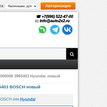
та:
Авторизация
☎ +7(996) 522-47-00
📧
info@auto2x2.ru
0006006 3965403 Hyundai, новый
965403 BOSCH новый
 BOSCH для
Hyundai