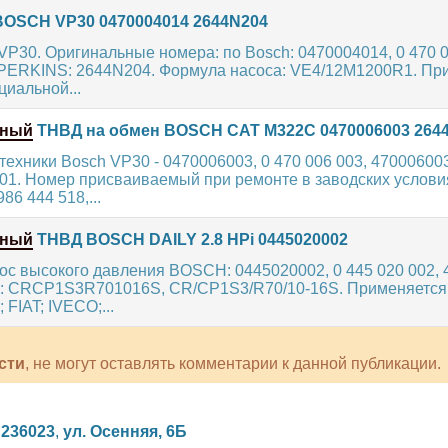
OSCH VP30 0470004014 2644N204
P30. Оригинальные номера: по Bosch: 0470004014, 0 470 0
 PERKINS: 2644N204. Формула насоса: VE4/12M1200R1. Пр
циальной...
нный
ТНВД на обмен BOSCH CAT M322C 0470006003 264
ехники Bosch VP30 - 0470006003, 0 470 006 003, 470006003
01. Номер присваиваемый при ремонте в заводских условия
86 444 518,...
нный
ТНВД BOSCH DAILY 2.8 HPi 0445020002
ос высокого давления BOSCH: 0445020002, 0 445 020 002, 
 CRCP1S3R701016S, CR/CP1S3/R70/10-16S. Применяется 
FIAT; IVECO;...
сти
, не могут оставлять комментарии к данной публикации.
,
236023
,
ул. Осенняя, 6Б