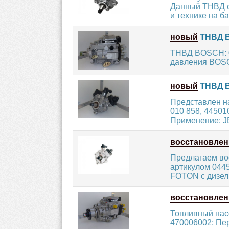
Данный ТНВД с
и технике на ба
новый
ТНВД B
ТНВД BOSCH: 0
давления BOSC
новый
ТНВД B
Представлен н
010 858, 4450
Применение: J
восстановле
Предлагаем во
артикулом 044
FOTON с дизел
восстановле
Топливный насо
470006002; Пер