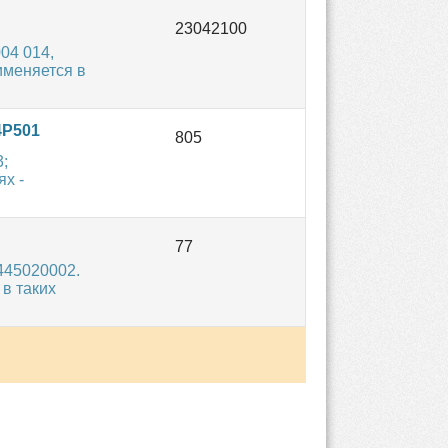
04 014,
именяется в
4P501
;
х -
445020002.
в таких