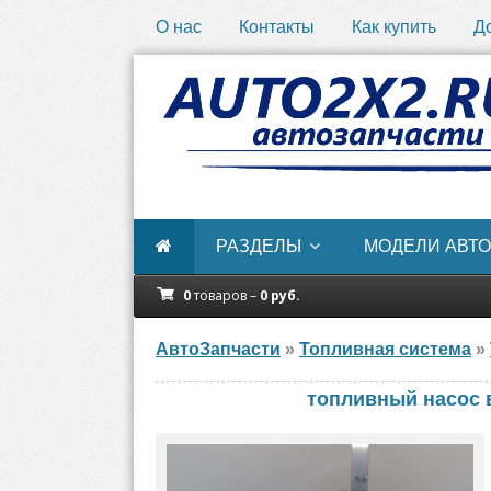
О нас
Контакты
Как купить
Д
РАЗДЕЛЫ
МОДЕЛИ АВТО
0
товаров –
0
руб.
АвтоЗапчасти
»
Топливная система
»
топливный насос в