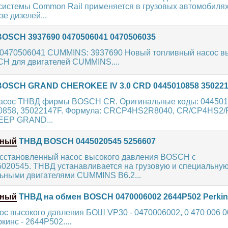
истемы Common Rail применяется в грузовых автомобилях
зе дизелей...
OSCH 3937690 0470506041 0470506035
470506041 CUMMINS: 3937690 Новый топливный насос в
H для двигателей CUMMINS....
OSCH GRAND CHEROKEE IV 3.0 CRD 0445010858 35022
асос ТНВД фирмы BOSCH CR. Оригинальные коды: 0445010
10858, 35022147F. Формула: CRCP4HS2R8040, CR/CP4HS2/R
EEP GRAND...
нный
ТНВД BOSCH 0445020545 5256607
сстановленный насос высокого давления BOSCH с
5020545. ТНВД устанавливается на грузовую и специальную
ьными двигателями CUMMINS B6.2...
нный
ТНВД на обмен BOSCH 0470006002 2644P502 Perkin
с высокого давления БОШ VP30 - 0470006002, 0 470 006 0
кинс - 2644P502....