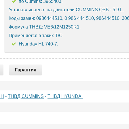
по Cumins: 3965403.
Устанавливается на двигатели CUMMINS QSB - 5.9 L.
Коды замен: 0986444510, 0 986 444 510, 986444510; 30
Формула ТНВД: VE6/12M1250R1.
Применяется в таких Т/С:
Hyunday HL 740-7.
Гарантия
CH
-
ТНВД CUMMINS
-
ТНВД HYUNDAI