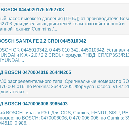
BOSCH 0445020176 5262703
ый насос высокого давления (ТНВД) от производителя Bos
2703, для дизельных двигателей сельскохозяйственной и
нной техники Cummins /...
OSCH SANTA FE 2.2 CRDi 0445010342
SCH CR 0445010342, 0 445 010 342, 445010342. Устанавли
NDAI и KIA - 2.0 / 2.2 CRDi. Формула ТНВД: CR/CP3S3/R11
HYUNDAI,...
 BOSCH 0470004016 2644N205
30 распределительного типа. Оригинальные номера: по Б
470 004 016; по Perkins: 2644N205. Формула насоса: VE4/1
двигателях...
 BOSCH 0470006006 3965403
ый BOSCH типа - VP30. Для CDS, Cumins, FENDT, SISU, P
омер: по BOSCH: 0470006006, 0 470 006 006; по Cumins: 3
4510, 0 986...