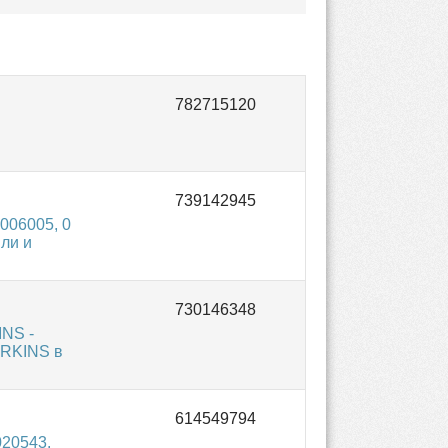
006005, 0
ли и
NS -
ERKINS в
20543.