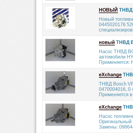
НОВЫЙ
ТНВД 
Новый топливн
0445020176 526
специализирова
новый
ТНВД B
Насос ТНВД BO
автомобили HYU
Применяется: 
eXchange
ТНВД
ТНВД Bosch VP
0470004016, 0 
Применяется в 
eXchange
ТНВД
Насос топливн
Оригинальный н
Замены: 098644