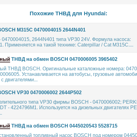
Похожие ТНВД для
Hyundai
:
OSCH M315C 0470004015 2644N401
 0470004015, 2644N401 типа VP30 24V. Формула насоса:
Применяется на такой технике: Caterpillar / Cat M315C....
нный
ТНВД на обмен BOSCH 0470006005 3965402
ый ТНВД BOSCH. Оригинальные каталожные номера: 0470
70006005. Устанавливается на автобусы, грузовые автомоби
 с двигателями...
OSCH VP30 0470006002 2644P502
елительного типа VP30 фирмы BOSCH - 0470006002; PERKI
DT - 4224796M1. Используется на дизельных двигателях P
.
нный
ТНВД на обмен BOSCH 0445020543 5528715
становленный топливный насос BOSCH под номером 04450