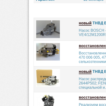
новый
ТНВД B
Насос BOSCH -
VE4/12M1200R1. 
восстановле
Восстановленн
470 006 005, 4
сельхозтехники
новый
ТНВД B
Насос распред
2644P502; FEN
специальной и..
восстановле
Реализуем вос