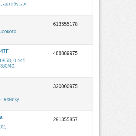
, автобусах
ысокого
147F
858, 0 445
80/40.
 технику
s
02,