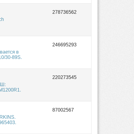
ch
вается в
0/30-89S.
ОШ:
2M1200R1.
ERKINS.
965403.