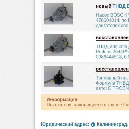
новый
ТНВД B
Насос BOSCH V
470004014; по
двигателях спе
восстановле
ТНВД для спецт
Perkins 2644P5
0986444518, 0 9
восстановле
Топливный нас
Формула ТНВД:
авто: CITROËN; 
Информация
Посетители, находящиеся в группе
Го
Юридический адрес:
🏠
Калининград