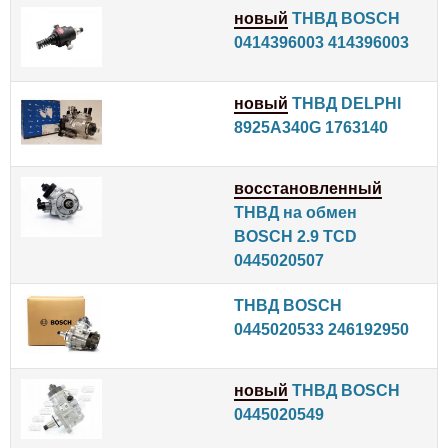
новый
ТНВД BOSCH
0414396003 414396003
новый
ТНВД DELPHI
8925A340G 1763140
восстановленный
ТНВД на обмен
BOSCH 2.9 TCD
0445020507
ТНВД BOSCH
0445020533 246192950
новый
ТНВД BOSCH
0445020549