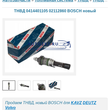
АвтоЗапчасти
»
Топливная система
»
ТНВД
»
ТНВД BOSCH
ТНВД 0414401105 02112860 BOSCH новый
Продаем ТНВД, новый BOSCH для
KAVZ
DEUTZ
Volvo