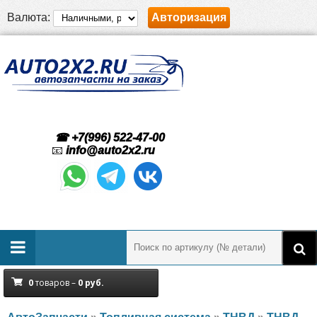
Валюта:
Авторизация
☎ +7(996) 522-47-00
📧
info@auto2x2.ru
0
товаров –
0
руб.