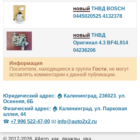
новый
ТНВД BOSCH
0445020525 4132378
новый
ТНВД
Оригинал 4.3 BF4L914
04236206
Информация
Посетители, находящиеся в группе
Гости
, не могут
оставлять комментарии к данной публикации.
Юридический адрес:
🏠
Калининград
,
236023
,
ул.
Осенняя, 6Б
Физический адрес:
🏠
Калининград
,
ул. Парковая
аллея, 44
☎
+7 996 522-47-00
📧
info@auto2x2.ru
© 2017-2026. #Авто_как_дважды_два