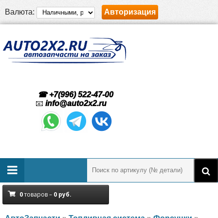
Валюта:
Авторизация
☎ +7(996) 522-47-00
📧
info@auto2x2.ru
0
товаров –
0
руб.