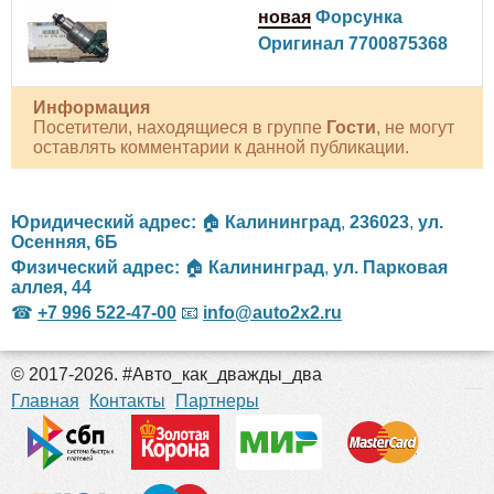
новая
Форсунка
Оригинал 7700875368
Информация
Посетители, находящиеся в группе
Гости
, не могут
оставлять комментарии к данной публикации.
Юридический адрес:
🏠
Калининград
,
236023
,
ул.
Осенняя, 6Б
Физический адрес:
🏠
Калининград
,
ул. Парковая
аллея, 44
☎
+7 996 522-47-00
📧
info@auto2x2.ru
© 2017-2026. #Авто_как_дважды_два
российские сериалы
Главная
Контакты
Партнеры