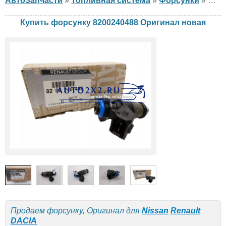
АвтоЗапчасти
»
Топливная система
»
Форсунки
»
Фор
Купить форсунку 8200240488 Оригинал новая
Продаем форсунку, Оригинал для
Nissan
Renault
DACIA