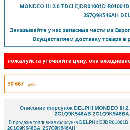
MONDEO III 2.0 TDCi EJDR01001D R01001
2S7Q9K546AH DE
Заказывайте у нас запасные части из Евро
Осуществляем доставку товара в р
пожалуйста уточняйте цену, она ежедневно
30 667
руб.
Описание форсунок DELPHI MONDEO III 2
2C1Q9K546AB 2C1Q9K546BA
В продаже топливная форсунка
DELPHI: EJDR01001D
2C1Q9K546BA, 2S7Q9K546AH
.