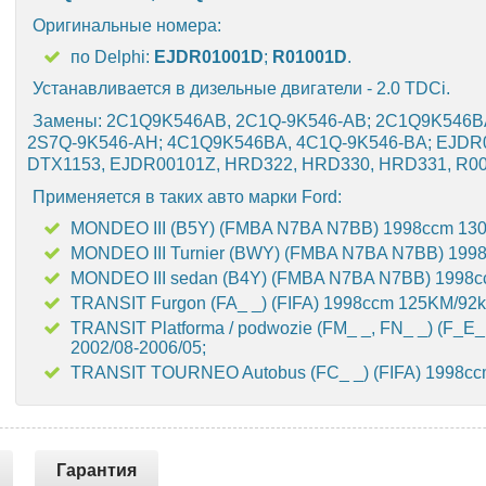
Оригинальные номера:
по Delphi:
EJDR01001D
;
R01001D
.
Устанавливается в дизельные двигатели - 2.0 TDCi.
Замены: 2C1Q9K546AB, 2C1Q-9K546-AB; 2C1Q9K546B
2S7Q-9K546-AH; 4C1Q9K546BA, 4C1Q-9K546-BA; EJDR0
DTX1153, EJDR00101Z, HRD322, HRD330, HRD331, R00
Применяется в таких авто марки Ford:
MONDEO III (B5Y) (FMBA N7BA N7BB) 1998ccm 130
MONDEO III Turnier (BWY) (FMBA N7BA N7BB) 199
MONDEO III sedan (B4Y) (FMBA N7BA N7BB) 1998c
TRANSIT Furgon (FA_ _) (FIFA) 1998ccm 125KM/92k
TRANSIT Platforma / podwozie (FM_ _, FN_ _) (F_E
2002/08-2006/05;
TRANSIT TOURNEO Autobus (FC_ _) (FIFA) 1998cc
Гарантия