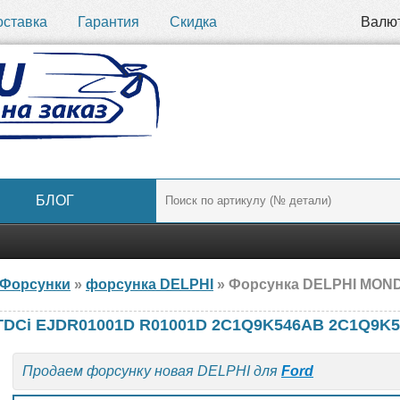
оставка
Гарантия
Скидка
Валю
БЛОГ
Форсунки
»
форсунка DELPHI
» Форсунка DELPHI MONDEO III 2.0 TDCi EJDR0
0 TDCi EJDR01001D R01001D 2C1Q9K546AB 2C1Q9K
Продаем форсунку новая DELPHI для
Ford