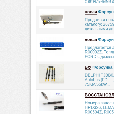
с дизельными д
новая
Форсунк
Продается нов
каталогу: 2675
дизельными дви
новая
Форсунк
Предлагается 
R00002Z. Топл
FORD с дизель
Б/У
Форсунка 
DELPHI TJBB022
Autobus (FD_ _,
75KM/55kW...
ВОССТАНОВ
Номера запасн
HRD326, LEMA
R00504Z, R005