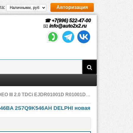
та:
Авторизация
☎ +7(996) 522-47-00
📧
info@auto2x2.ru
1001D R01001D 2C1Q9K546AB 2C1Q9K546BA 2S7Q9K546AH Ford, новая
546BA 2S7Q9K546AH DELPHI новая