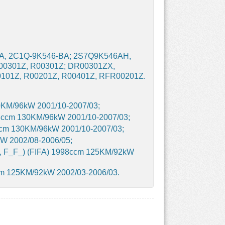
A, 2C1Q-9K546-BA; 2S7Q9K546AH,
0301Z, R00301Z; DR00301ZX,
101Z, R00201Z, R00401Z, RFR00201Z.
KM/96kW 2001/10-2007/03;
8ccm 130KM/96kW 2001/10-2007/03;
cm 130KM/96kW 2001/10-2007/03;
W 2002/08-2006/05;
_, F_F_) (FIFA) 1998ccm 125KM/92kW
m 125KM/92kW 2002/03-2006/03.