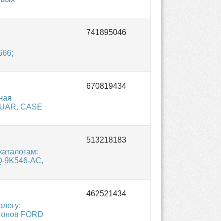
666;
ная
AGUAR, CASE
каталогам:
Q-9K546-AC,
алогу:
ргонов FORD