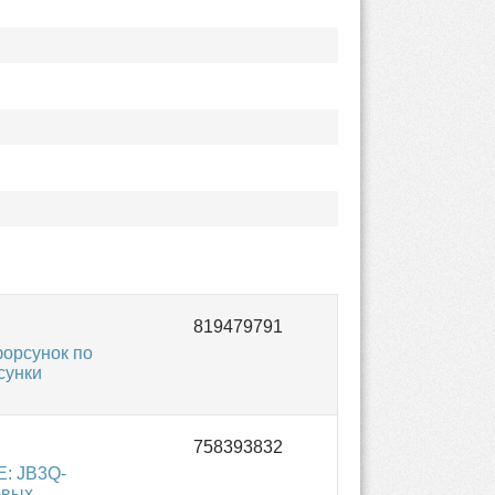
орсунок по
сунки
E: JB3Q-
овых