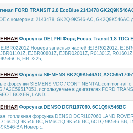
гинал FORD TRANSIT 2.0 EcoBlue 2143478 GK2Q9K546A
 OE с номерами: 2143478, GK2Q-9K546-AC, GK2Q9K546AC д
ЛЕННАЯ
Форсунка DELPHI Форд Focus, Transit 1.8 TDCi
: EJBR02201Z Номера запасных частей :EJBR02201Z, EJBR
JBR01101Z, EJBR00801Z, EJBR02001Z, R01301Z, R01601Z,
9K546CB, HRD325,...
ЛЕННАЯ
Форсунка SIEMENS BK2Q9K546AG, A2C5951705
ые форсунки SIEMENS VDO / CONTINENTAL common-rail с
 / A2C59517051, используемые в двигателях FORD TRANS
EOT BOXER, LAND...
ЛЕННАЯ
Форсунка DENSO DCRI107060, 6C1Q9K546BC
ая, топливная форсунка DENSO DCRI107060 LAND ROVER 
 : 6C1Q-9K546-BC, RM6C1Q-9K546-BC, 6C1Q-9K546-BB, 1
9K546-BA Номер :...