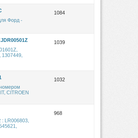
C
ля Форд -
 EJDR00501Z
01601Z,
 1307449,
1
 номером
IT, CITROEN
: LR006803,
545621,