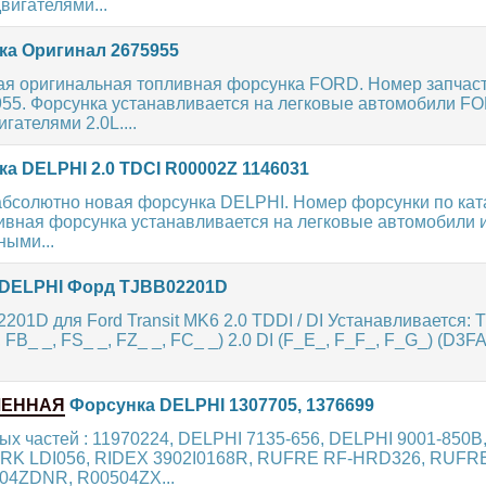
вигателями...
а Оригинал 2675955
ая оригинальная топливная форсунка FORD. Номер запчаст
955. Форсунка устанавливается на легковые автомобили F
гателями 2.0L....
а DELPHI 2.0 TDCI R00002Z 1146031
абсолютно новая форсунка DELPHI. Номер форсунки по кат
ивная форсунка устанавливается на легковые автомобили 
ными...
DELPHI Форд TJBB02201D
01D для Ford Transit MK6 2.0 TDDI / DI Устанавливается:
 FB_ _, FS_ _, FZ_ _, FC_ _) 2.0 DI (F_E_, F_F_, F_G_) (D3F
ЛЕННАЯ
Форсунка DELPHI 1307705, 1376699
ых частей : 11970224, DELPHI 7135-656, DELPHI 9001-850B
RK LDI056, RIDEX 3902I0168R, RUFRE RF-HRD326, RUFR
04ZDNR, R00504ZX...