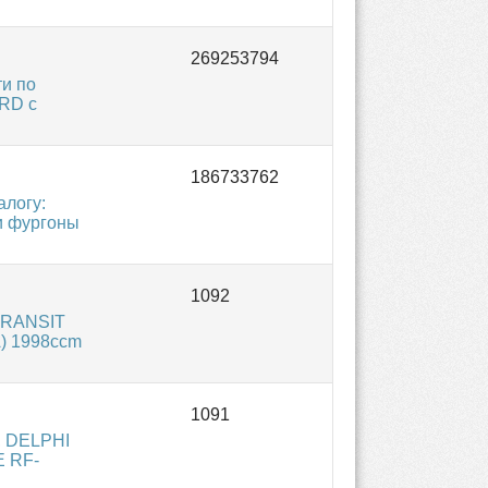
и по
ORD с
алогу:
и фургоны
 TRANSIT
A) 1998ccm
, DELPHI
E RF-