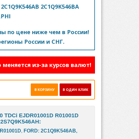
D 2C1Q9K546AB 2C1Q9K546BA
LPHI
пы по цене ниже чем в России!
егионы России и СНГ.
 меняется из-за курсов валют!
В КОРЗИНУ
В ОДИН КЛИК
.0 TDCi EJDR01001D R01001D
 2S7Q9K546AH:
 R01001D
,
FORD: 2C1Q9K546AB,