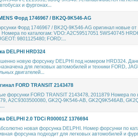
втобусах и фургонах...
MENS Форд 1746967 / BK2Q-9K546-AG
рсунки Форд 1746967 / BK2Q-9K546-AG оригинал новые от
. Номера по каталогам: VDO: A2C59517051 5WS40745 HRD
GEOT: 9801125480; FORD:...
ка DELPHI HRD324
шенно новую форсунку DELPHI под номером HRD324. Дан
назначена для легковых автомобилей и техники FORD, J
льных двигателей...
гинал FORD TRANSIT 2143478
ые форсунки FORD TRANSIT 2143478, 2011879 Номера по 
879, A2C9303500080, GK2Q-9K546-AB, GK2Q9K546AB, GK2
..
а DELPHI 2.0 TDCi R00001Z 1376694
абсолютно новая форсунка DELPHI. Номер форсунки по кат
ивная форсунка подходит для легковых автомобилей и фу