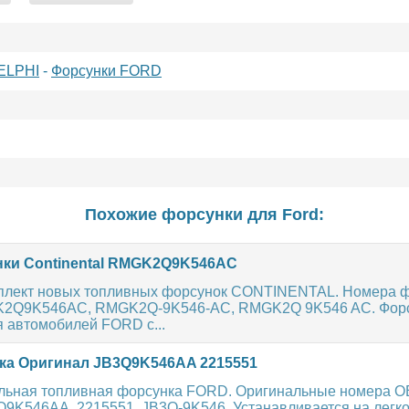
ELPHI
-
Форсунки FORD
Похожие форсунки для
Ford
:
ки Continental RMGK2Q9K546AC
плект новых топливных форсунок CONTINENTAL. Номера ф
GK2Q9K546AC, RMGK2Q-9K546-AC, RMGK2Q 9K546 AC. Фор
 автомобилей FORD с...
а Оригинал JB3Q9K546AA 2215551
льная топливная форсунка FORD. Оригинальные номера O
Q9K546AA, 2215551, JB3Q-9K546. Устанавливается на легк