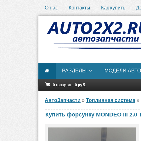
О нас
Контакты
Как купить
Д
РАЗДЕЛЫ
МОДЕЛИ АВТО
0
товаров –
0
руб.
АвтоЗапчасти
»
Топливная система
»
Купить форсунку MONDEO III 2.