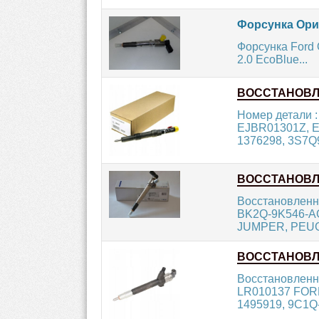
Форсунка Ори
Форсунка Ford
2.0 EcoBlue...
ВОССТАНОВ
Номер детали 
EJBR01301Z, E
1376298, 3S7Q
ВОССТАНОВ
Восстановленн
BK2Q-9K546-AG
JUMPER, PEUG
ВОССТАНОВ
Восстановленн
LR010137 FORD
1495919, 9C1Q-