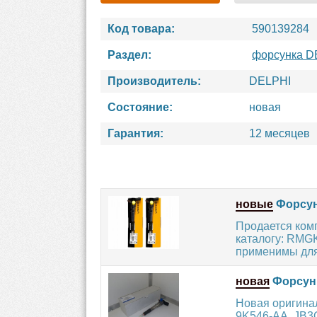
Код товара:
590139284
Раздел:
форсунка D
Производитель:
DELPHI
Состояние:
новая
Гарантия:
12 месяцев
новые
Форсун
Продается ком
каталогу: RM
применимы для
новая
Форсунк
Новая оригина
9K546-AA, JB3