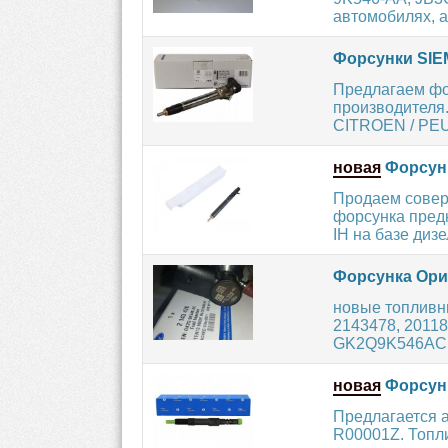
автомобилях, а
Форсунки SIE
Предлагаем фо
производителя
CITROEN / PEU
новая
Форсун
Продаем совер
форсунка пред
IH на базе дизе
Форсунка Ори
новые топливн
2143478, 2011
GK2Q9K546AC..
новая
Форсунк
Предлагается 
R00001Z. Топл