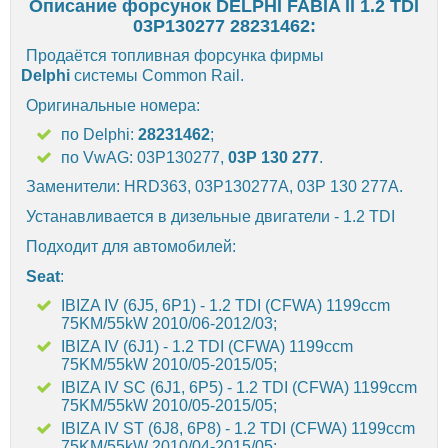
Описание форсунок DELPHI FABIA II 1.2 TDI
03P130277 28231462:
Продаётся топливная форсунка фирмы
Delphi
системы Common Rail.
Оригинальные номера:
по Delphi:
28231462
;
по VwAG: 03P130277,
03P 130 277
.
Заменители: HRD363, 03P130277A, 03P 130 277A.
Устанавливается в дизельные двигатели - 1.2 TDI
Подходит для автомобилей:
Seat
:
IBIZA IV (6J5, 6P1) - 1.2 TDI (CFWA) 1199ccm
75KM/55kW 2010/06-2012/03;
IBIZA IV (6J1) - 1.2 TDI (CFWA) 1199ccm
75KM/55kW 2010/05-2015/05;
IBIZA IV SC (6J1, 6P5) - 1.2 TDI (CFWA) 1199ccm
75KM/55kW 2010/05-2015/05;
IBIZA IV ST (6J8, 6P8) - 1.2 TDI (CFWA) 1199ccm
75KM/55kW 2010/04-2015/05;