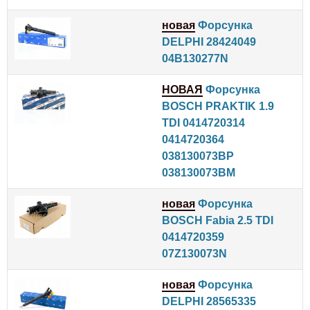
новая
Форсунка
DELPHI 28424049
04B130277N
НОВАЯ
Форсунка
BOSCH PRAKTIK 1.9
TDI 0414720314
0414720364
038130073BP
038130073BM
новая
Форсунка
BOSCH Fabia 2.5 TDI
0414720359
07Z130073N
новая
Форсунка
DELPHI 28565335