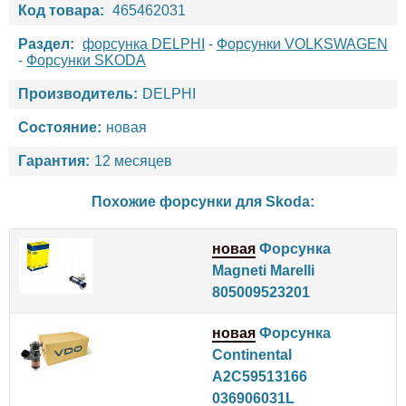
Код товара:
465462031
Раздел:
форсунка DELPHI
-
Форсунки VOLKSWAGEN
-
Форсунки SKODA
Производитель:
DELPHI
Состояние:
новая
Гарантия:
12 месяцев
Похожие форсунки для
Skoda
:
новая
Форсунка
Magneti Marelli
805009523201
новая
Форсунка
Continental
A2C59513166
036906031L