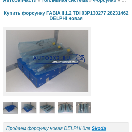
АвтоЗапчасти
»
Топливная система
»
Форсунки
»
фор
Купить форсунку FABIA II 1.2 TDI 03P130277 28231462
DELPHI новая
Продаем форсунку новая DELPHI для
Skoda