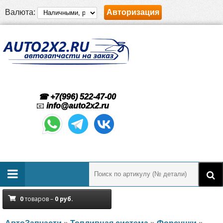
Валюта:
Авторизация
☎ +7(996) 522-47-00
📧
info@auto2x2.ru
0
товаров –
0
руб.