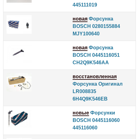
445111019
новая
Форсунка
BOSCH 0280155884
MJY100640
новая
Форсунка
BOSCH 0445116051
CH2Q9K546AA
восстановленная
Форсунка Оригинал
LR008835
6H4Q9K546EB
новые
Форсунки
BOSCH 0445116060
445116060