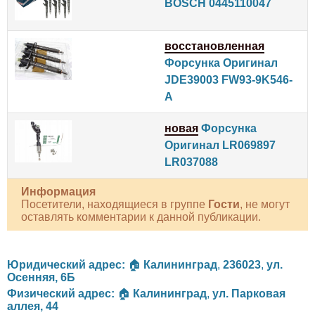
BOSCH 0445110047
восстановленная
Форсунка Оригинал
JDE39003 FW93-9K546-
A
новая
Форсунка
Оригинал LR069897
LR037088
Информация
Посетители, находящиеся в группе
Гости
, не могут
оставлять комментарии к данной публикации.
Юридический адрес:
🏠
Калининград
,
236023
,
ул.
Осенняя, 6Б
Физический адрес:
🏠
Калининград
,
ул. Парковая
аллея, 44