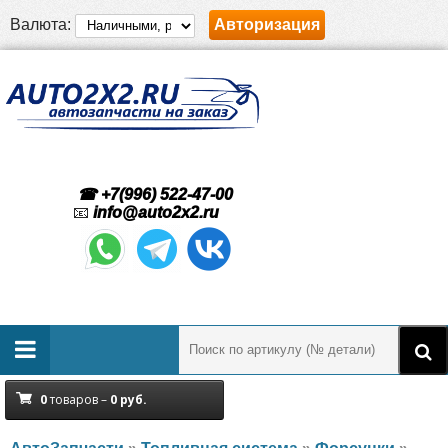
Валюта:
Авторизация
☎ +7(996) 522-47-00
📧
info@auto2x2.ru
0
товаров –
0
руб.