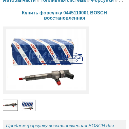
АвтоЗапчасти
»
Топливная система
»
Форсунки
»
фор
Купить форсунку 0445110001 BOSCH
восстановленная
Продаем форсунку восстановленная BOSCH для