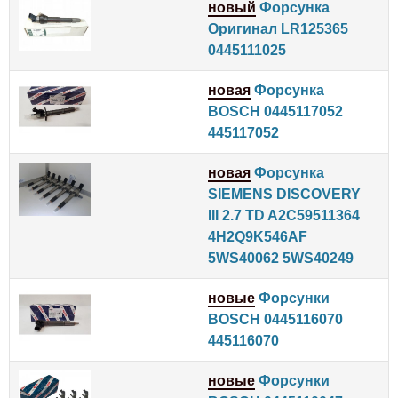
новый
Форсунка
Оригинал LR125365
0445111025
новая
Форсунка
BOSCH 0445117052
445117052
новая
Форсунка
SIEMENS DISCOVERY
III 2.7 TD A2C59511364
4H2Q9K546AF
5WS40062 5WS40249
новые
Форсунки
BOSCH 0445116070
445116070
новые
Форсунки