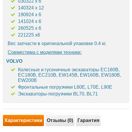
030322 x 6
140324 x 12
190924 x 6
141024 x 6
260525 x 6
221225 x6
Вес запчасти в оригинальной упаковке 0.4 кг.
Совместима с моделями техники:
VOLVO
Колесные и гусеничные экскаваторы EC160B,
EC180B, EC210B, EW145B, EW160B, EW180B,
EW200B
Фронтальные погрузчики L60E, L70E, L90E
Экскаваторы-погрузчики BL70, BL71
Характеристики
Отзывы (0)
Гарантия