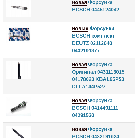
новая
Форсунка
BOSCH 0445124042
новые
Форсунки
BOSCH комплект
DEUTZ 02112640
0432191377
новая
Форсунка
Оригинал 0431113015
04178023 KBAL95P53
DLLA144P527
новая
Форсунка
BOSCH 0414491111
04291530
новая
Форсунка
BOSCH 0432191624