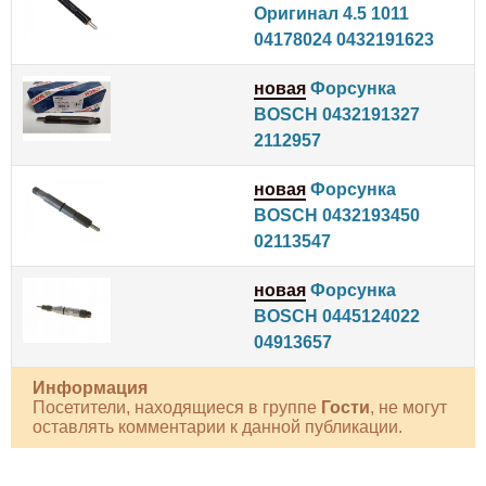
Оригинал 4.5 1011
04178024 0432191623
новая
Форсунка
BOSCH 0432191327
2112957
новая
Форсунка
BOSCH 0432193450
02113547
новая
Форсунка
BOSCH 0445124022
04913657
Информация
Посетители, находящиеся в группе
Гости
, не могут
оставлять комментарии к данной публикации.