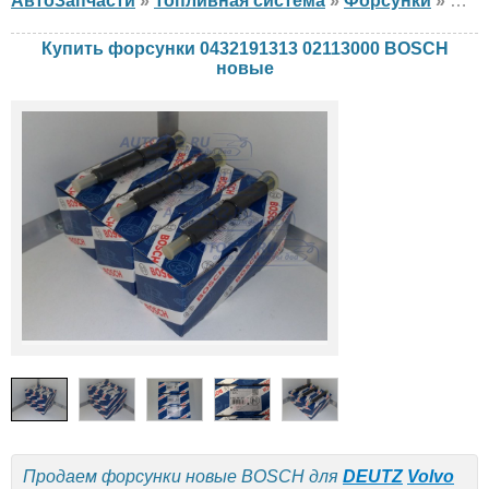
АвтоЗапчасти
»
Топливная система
»
Форсунки
»
фор
Купить форсунки 0432191313 02113000 BOSCH
новые
Продаем форсунки новые BOSCH для
DEUTZ
Volvo