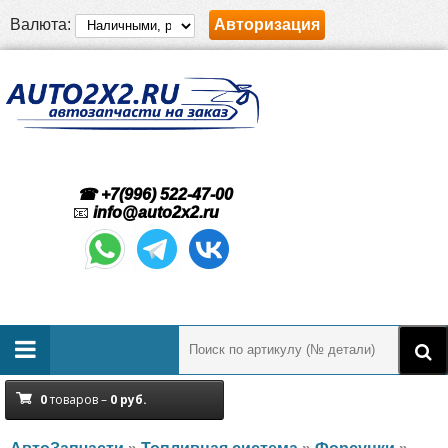
Валюта:
Авторизация
☎ +7(996) 522-47-00
📧
info@auto2x2.ru
0
товаров –
0
руб.