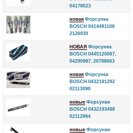
04178023
новая
Форсунка
BOSCH 0414491108
2126930
НОВАЯ
Форсунка
BOSCH 0445120067,
04290987, 20798683
новая
Форсунка
BOSCH 0432191292
02113090
новые
Форсунки
BOSCH 0432193498
02112994
новые
Форсунки