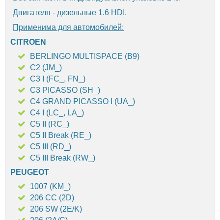
Двигателя - дизельные 1.6 HDI.
Применима для автомобилей:
CITROEN
BERLINGO MULTISPACE (B9)
C2 (JM_)
C3 I (FC_, FN_)
C3 PICASSO (SH_)
C4 GRAND PICASSO I (UA_)
C4 I (LC_, LA_)
C5 II (RC_)
C5 II Break (RE_)
C5 III (RD_)
C5 III Break (RW_)
PEUGEOT
1007 (KM_)
206 CC (2D)
206 SW (2E/K)