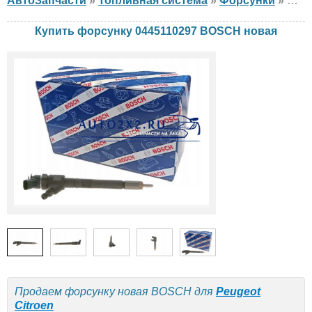
АвтоЗапчасти
»
Топливная система
»
Форсунки
»
фор
Купить форсунку 0445110297 BOSCH новая
Продаем форсунку новая BOSCH для
Peugeot
Citroen