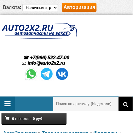
Валюта:
Авторизация
☎ +7(996) 522-47-00
📧
info@auto2x2.ru
0
товаров –
0
руб.