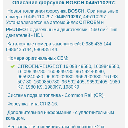
Описание форсунок BOSCH 0445110297:
Новая топливная форсунка
BOSCH
. Оригинальные
номера: 0 445 110 297,
0445110297
, 445110297.
Устанавливается на автомобилях
CITROEN
и
3
PEUGEOT
с дизельными двигателями 1560 см
. Тип
двигателей - HDI.
Каталожные номера заменителей
: 0 986 435 144,
0986435144, 986435144.
Номера оригинальных OEM:
CITROEN/PEUGEOT 16 098 49580, 1609849580,
16 098 49780, 1609849780, 96 592 40580,
9659240580, 96 620 02680, 9662002680, 16 098
507 80, 1609850780, 96 592 405, 96592405, 1980
K7, 1980 K9, 1980K7, 1980K9
Система подачи топлива - Common Rail (CR).
Форсунка типа CRI2-16.
Дополнительная информация - с уплотнительным
кольцом.
Вес запчасти в индивидуальной упаковке 2 кг.