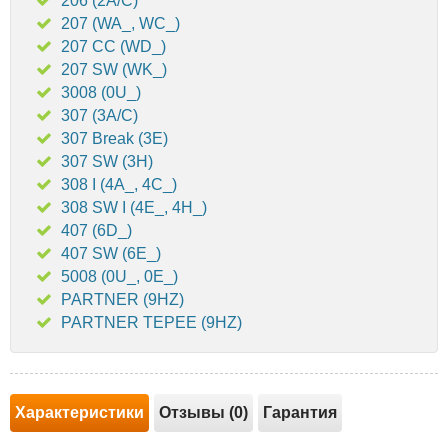
206 (2A/C)
207 (WA_, WC_)
207 CC (WD_)
207 SW (WK_)
3008 (0U_)
307 (3A/C)
307 Break (3E)
307 SW (3H)
308 I (4A_, 4C_)
308 SW I (4E_, 4H_)
407 (6D_)
407 SW (6E_)
5008 (0U_, 0E_)
PARTNER (9HZ)
PARTNER TEPEE (9HZ)
Характеристики
Отзывы (0)
Гарантия