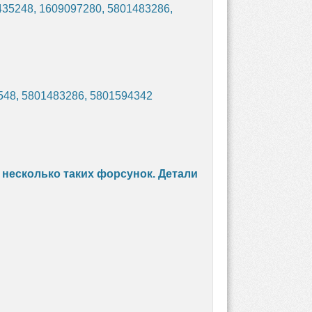
435248, 1609097280, 5801483286,
548, 5801483286, 5801594342
ь несколько таких форсунок. Детали