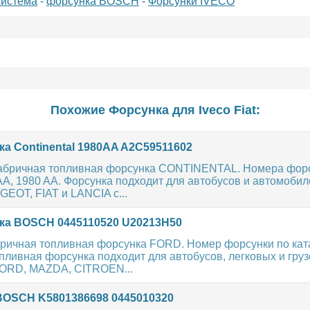
система
-
форсунка BOSCH
-
Форсунки IVECO
Похожие Форсунка для
Iveco
Fiat
:
а Continental 1980AA A2C59511602
абричная топливная форсунка CONTINENTAL. Номера форс
AA, 1980 AA. Форсунка подходит для автобусов и автомобил
EOT, FIAT и LANCIA с...
а BOSCH 0445110520 U20213H50
ричная топливная форсунка FORD. Номер форсунки по ката
ливная форсунка подходит для автобусов, легковых и гру
ORD, MAZDA, CITROEN...
OSCH K5801386698 0445010320