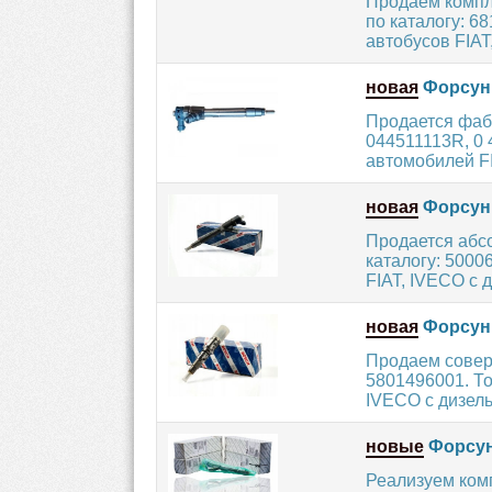
Продаем компл
по каталогу: 
автобусов FIAT,
новая
Форсунк
Продается фаб
044511113R, 0 
автомобилей FI
новая
Форсун
Продается абс
каталогу: 5000
FIAT, IVECO с 
новая
Форсун
Продаем совер
5801496001. Т
IVECO с дизель
новые
Форсун
Реализуем ком