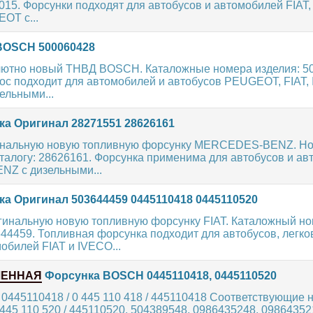
015. Форсунки подходят для автобусов и автомобилей FIAT
OT с...
OSCH 500060428
ютно новый ТНВД BOSCH. Каталожные номера изделия: 5
ос подходит для автомобилей и автобусов PEUGEOT, FIAT,
ельными...
а Оригинал 28271551 28626161
инальную новую топливную форсунку MERCEDES-BENZ. Н
талогу: 28626161. Форсунка применима для автобусов и а
Z с дизельными...
а Оригинал 503644459 0445110418 0445110520
гинальную новую топливную форсунку FIAT. Каталожный н
44459. Топливная форсунка подходит для автобусов, легко
обилей FIAT и IVECO...
ЛЕННАЯ
Форсунка BOSCH 0445110418, 0445110520
 0445110418 / 0 445 110 418 / 445110418 Соответствующие 
 445 110 520 / 445110520, 504389548, 0986435248, 09864352