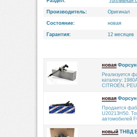
Раздел:
Топливная 
Производитель:
Оригинал
Состояние:
новая
Гарантия:
12 месяцев
новая
Форсунк
Реализуется ф
каталогу: 1980
CITROEN, PEUG
новая
Форсунк
Продается фаб
U20213H50. Топ
автомобилей F
новый
ТНВД B