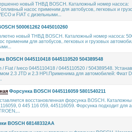
ершенно новый ТНВД BOSCH. Каталожный номер насоса:
Топливный насос применим для автобусов, легковых и груз
ECO и FIAT с дизельными...
OSCH 500061262 0445010260
олютно новый ТНВД BOSCH. Каталожный номер насоса: 50
ос применим для автобусов, легковых и грузовых автомоб
ми...
а BOSCH 0445110418 0445110520 504389548
 / Fiat / Iveco 0445110418 / 0445110520 / 504389548. Устана
мом 2.3 JTD и 2.3 HPI.Применима для автомобилей: Фиат D
.
ная
Форсунка BOSCH 0445116059 5801540211
ставляется восстановленная форсунка BOSCH. Каталожны
116059, 0 445 116 059, 445116059. Форсунка подходит для
TROEN,...
ки BOSCH 68148332AA