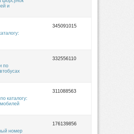
а форсунок
ей и
аталогу:
и по
автобусах
о каталогу:
омобилей
ный номер