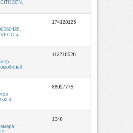
, CITROEN,
00060428.
 IVECO и
омер
втомобилей
омер
вых и
номера :
12,