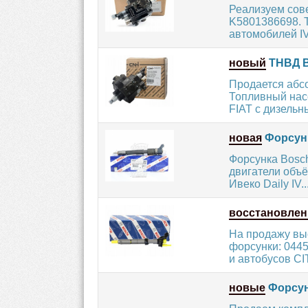
Реализуем сов
K5801386698. 
автомобилей IV
новый
ТНВД B
Продается абс
Топливный нас
FIAT с дизельны
новая
Форсунк
Форсунка Bosch
двигатели объё
Ивеко Daily IV...
восстановлен
На продажу вы
форсунки: 0445
и автобусов CI
новые
Форсун