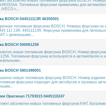
ект абсолютно новых топливных форсунок BOSCH. Номер
68148332AA. Топливные форсунки применимы для автомобил
 IVECO с...
а BOSCH 044511113R 46350501
ричная топливная форсунка BOSCH. Номера форсунки по к
445 111 13R, 44511113R. Форсунка применима для легковых
AT с дизельными...
ка BOSCH 500061256
олютно новая топливная форсунка BOSCH. Номер форсунк
61256. Топливная форсунка используется в автомобилях и 
дизельными...
ка BOSCH 5801496001
шенно новую топливную форсунку BOSCH. Номер изделия п
опливная форсунка подходит для автобусов и грузовых авт
ными...
ки Оригинал 71793015 0445110247
плект абсолютно новых топливных форсунок FIAT. Каталож