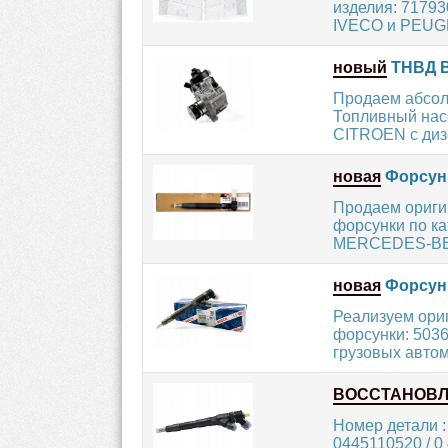
изделия: 71793
IVECO и PEUGE
новый
ТНВД B
Продаем абсол
Топливный нас
CITROEN с диз
новая
Форсунк
Продаем ориг
форсунки по ка
MERCEDES-BEN
новая
Форсунк
Реализуем ори
форсунки: 5036
грузовых автом
ВОССТАНОВ
Номер детали :
0445110520 / 0