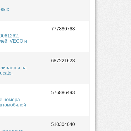
овых
0061262.
илей IVECO и
вливается на
ucato,
е номера
 автомобилей