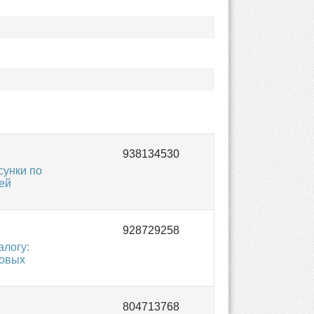
унки по
ей
логу:
зовых