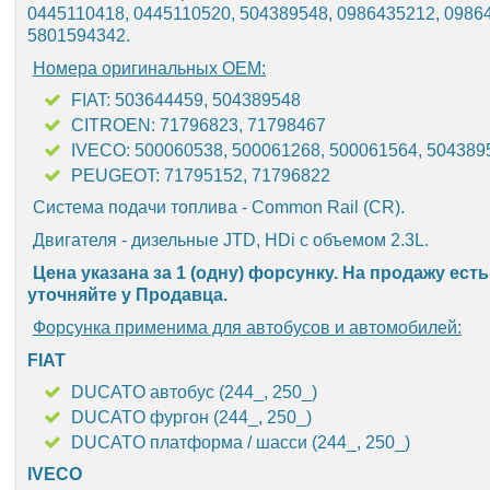
0445110418, 0445110520, 504389548, 0986435212, 0986
5801594342.
Номера оригинальных OEM:
FIAT: 503644459, 504389548
CITROEN: 71796823, 71798467
IVECO: 500060538, 500061268, 500061564, 504389
PEUGEOT: 71795152, 71796822
Система подачи топлива - Common Rail (CR).
Двигателя - дизельные JTD, HDi с объемом 2.3L.
Цена указана за 1 (одну) форсунку. На продажу ест
уточняйте у Продавца.
Форсунка применима для автобусов и автомобилей:
FIAT
DUCATO автобус (244_, 250_)
DUCATO фургон (244_, 250_)
DUCATO платформа / шасси (244_, 250_)
IVECO