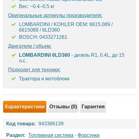
Вес: ~0.4–0.5 кг
Оригинальные артикулы производителя:
LOMBARDINI / KOHLER OEM: 6615.089 /
6615089 / 6LD360
BOSCH: 0433271261
Двигатели / объем:
LOMBARDINI 6LD360
- дизель R1, 0.4L, до 15
л.с.
Подходит для техники:
Трактора и мотоблоки
Характеристики
Отзывы (0)
Гарантия
Код товара:
943386139
Раздел:
Топливная система
-
Форсунки