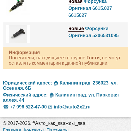
новая
Форсунка
Оригинал 6615.027
6615027
новые
Форсунки
Оригинал 5206531095
Информация
Посетители, находящиеся в группе
Гости
, не могут
оставлять комментарии к данной публикации.
Юридический адрес:
🏠
Калининград
,
236023
,
ул.
Осенняя, 6Б
Физический адрес:
🏠
Калининград
,
ул. Парковая
аллея, 44
☎
+7 996 522-47-00
📧
info@auto2x2.ru
© 2017-2026. #Авто_как_дважды_два
российские сериалы
Главная
Контакты
Партнеры