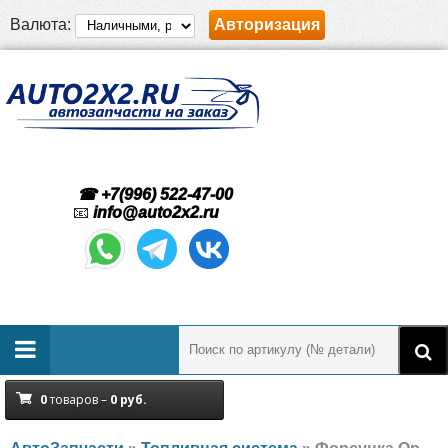
Валюта:
Авторизация
☎ +7(996) 522-47-00
📧
info@auto2x2.ru
0
товаров –
0
руб.