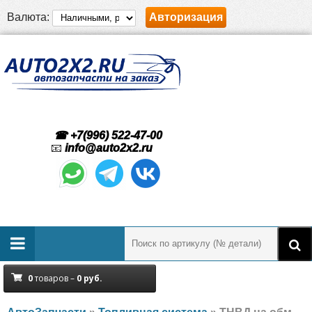
Валюта:
Авторизация
☎ +7(996) 522-47-00
📧
info@auto2x2.ru
0
товаров –
0
руб.