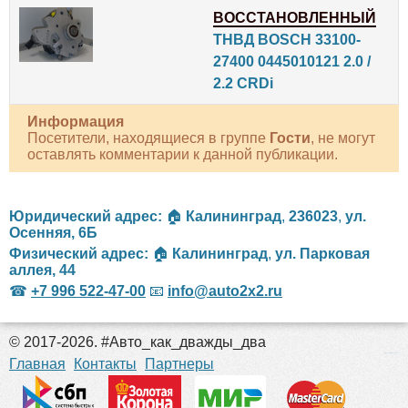
ВОССТАНОВЛЕННЫЙ
ТНВД BOSCH 33100-
27400 0445010121 2.0 /
2.2 CRDi
Информация
Посетители, находящиеся в группе
Гости
, не могут
оставлять комментарии к данной публикации.
Юридический адрес:
🏠
Калининград
,
236023
,
ул.
Осенняя, 6Б
Физический адрес:
🏠
Калининград
,
ул. Парковая
аллея, 44
☎
+7 996 522-47-00
📧
info@auto2x2.ru
© 2017-2026. #Авто_как_дважды_два
российские сериалы
Главная
Контакты
Партнеры