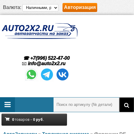
Валюта:
Авторизация
☎ +7(996) 522-47-00
📧
info@auto2x2.ru
0
товаров –
0
руб.