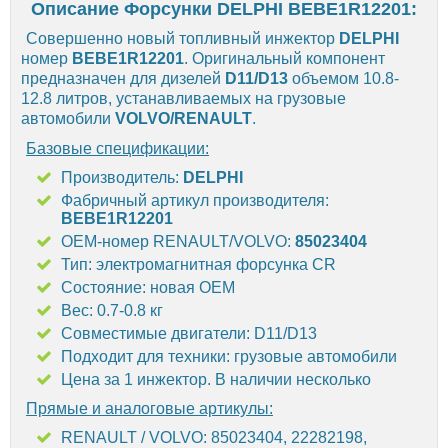
Описание Форсунки DELPHI BEBE1R12201:
Совершенно новый топливный инжектор
DELPHI
номер
BEBE1R12201
. Оригинальный компонент
предназначен для дизелей
D11/D13
объемом 10.8-
12.8 литров, устанавливаемых на грузовые
автомобили
VOLVO/RENAULT
.
Базовые спецификации:
Производитель:
DELPHI
Фабричный артикул производителя:
BEBE1R12201
OEM-номер RENAULT/VOLVO:
85023404
Тип: электромагнитная форсунка CR
Состояние: новая OEM
Вес: 0.7-0.8 кг
Совместимые двигатели: D11/D13
Подходит для техники: грузовые автомобили
Цена за 1 инжектор. В наличии несколько
Прямые и аналоговые артикулы:
RENAULT / VOLVO: 85023404, 22282198,