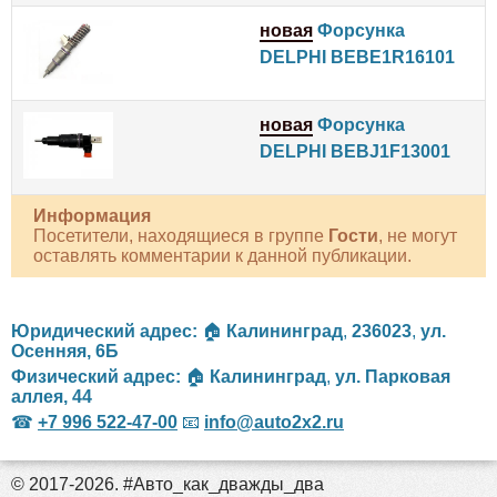
новая
Форсунка
DELPHI BEBE1R16101
новая
Форсунка
DELPHI BEBJ1F13001
Информация
Посетители, находящиеся в группе
Гости
, не могут
оставлять комментарии к данной публикации.
Юридический адрес:
🏠
Калининград
,
236023
,
ул.
Осенняя, 6Б
Физический адрес:
🏠
Калининград
,
ул. Парковая
аллея, 44
☎
+7 996 522-47-00
📧
info@auto2x2.ru
© 2017-2026. #Авто_как_дважды_два