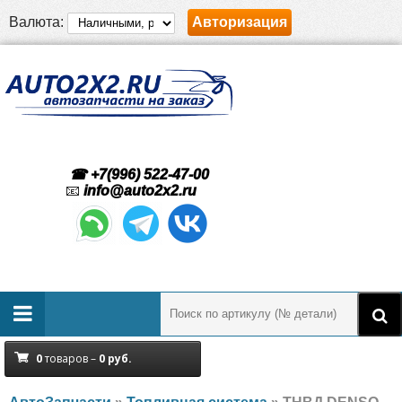
Валюта:
Авторизация
☎ +7(996) 522-47-00
📧
info@auto2x2.ru
0
товаров –
0
руб.