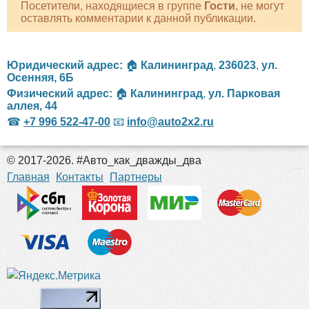
Посетители, находящиеся в группе
Гости
, не могут
оставлять комментарии к данной публикации.
Юридический адрес:
🏠
Калининград
,
236023
,
ул.
Осенняя, 6Б
Физический адрес:
🏠
Калининград
,
ул. Парковая
аллея, 44
☎
+7 996 522-47-00
📧
info@auto2x2.ru
© 2017-2026. #Авто_как_дважды_два
российские сериалы
Главная
Контакты
Партнеры