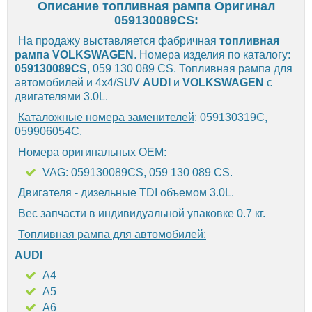
Описание топливная рампа Оригинал
059130089CS:
На продажу выставляется фабричная
топливная
рампа
VOLKSWAGEN
. Номера изделия по каталогу:
059130089CS
, 059 130 089 CS. Топливная рампа для
автомобилей и 4х4/SUV
AUDI
и
VOLKSWAGEN
с
двигателями 3.0L.
Каталожные номера заменителей
: 059130319C,
059906054C.
Номера оригинальных OEM:
VAG: 059130089CS, 059 130 089 CS.
Двигателя - дизельные TDI объемом 3.0L.
Вес запчасти в индивидуальной упаковке 0.7 кг.
Топливная рампа для автомобилей:
AUDI
A4
A5
A6