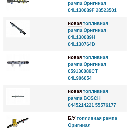
рампа Оригинал
04L130089F 28523501
новая
топливная
рампа Оригинал
04L130089H
04L130764D
новая
топливная
рампа Оригинал
059130089CT
04L906054
новая
топливная
рампа BOSCH
0445214221 55576177
Б/У
топливная рампа
Оригинал