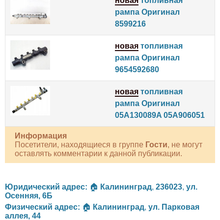
новая
топливная
рампа Оригинал
8599216
новая
топливная
рампа Оригинал
9654592680
новая
топливная
рампа Оригинал
05A130089A 05A906051
Информация
Посетители, находящиеся в группе
Гости
, не могут
оставлять комментарии к данной публикации.
Юридический адрес:
🏠
Калининград
,
236023
,
ул.
Осенняя, 6Б
Физический адрес:
🏠
Калининград
,
ул. Парковая
аллея, 44