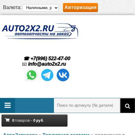
Валюта:
Авторизация
☎ +7(996) 522-47-00
📧
info@auto2x2.ru
0
товаров –
0
руб.