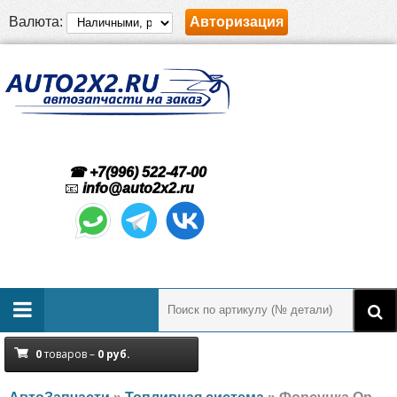
Валюта:
Авторизация
☎ +7(996) 522-47-00
📧
info@auto2x2.ru
0
товаров –
0
руб.