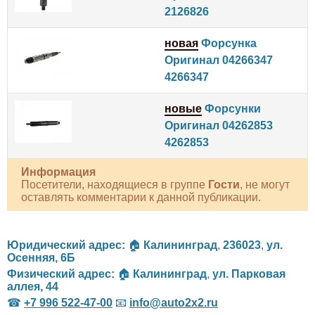
2126826
новая
Форсунка
Оригинал 04266347
4266347
новые
Форсунки
Оригинал 04262853
4262853
Информация
Посетители, находящиеся в группе
Гости
, не могут
оставлять комментарии к данной публикации.
Юридический адрес:
🏠
Калининград
,
236023
,
ул.
Осенняя, 6Б
Физический адрес:
🏠
Калининград
,
ул. Парковая
аллея, 44
☎
+7 996 522-47-00
📧
info@auto2x2.ru