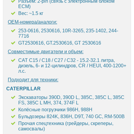
Разъём: 2-pin (связь с электронным блоком
ECM)
Вес: ~1.5 кг
OEM-номера/аналоги:
253-0616, 2530616, 10R-3265, 235-1402, 244-
7716
GT2530616, GT.2530616, GT 2530616
Совместимые двигатели и объем:
CAT C15 / C18 / C27 / C32 - 15.2-32.1 литра,
дизель, 6- и 12-цилиндров, CR / HEUI, 400-1200+
л.с.
Подходит для техники:
CATERPILLAR
Экскаваторы️ 390D, 390D L, 385C, 385C L, 385C
FS, 385C L MH, 374, 374F L
Колёсные погрузчики️ 986H, 988H
Бульдозеры 824K, 836H, D9T, 740 GC, RM-500B
Прочая спецтехника (грейдеры, скреперы,
самосвалы)