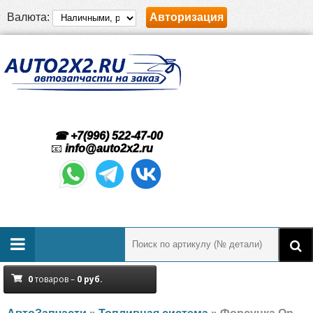
Валюта:
Авторизация
☎ +7(996) 522-47-00
📧
info@auto2x2.ru
0
товаров –
0
руб.