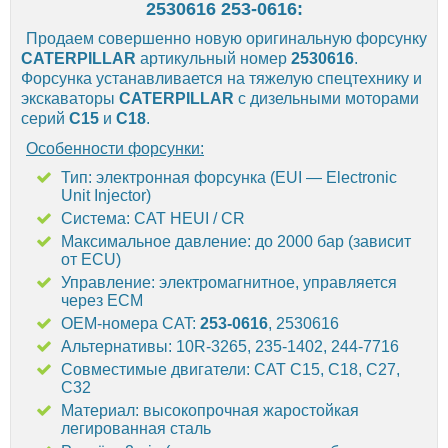
2530616 253-0616:
Продаем совершенно новую оригинальную форсунку
CATERPILLAR
артикульный номер
2530616
.
Форсунка устанавливается на тяжелую спецтехнику и
экскаваторы
CATERPILLAR
с дизельными моторами
серий
C15
и
C18
.
Особенности форсунки:
Тип: электронная форсунка (EUI — Electronic
Unit Injector)
Система: CAT HEUI / CR
Максимальное давление: до 2000 бар (зависит
от ECU)
Управление: электромагнитное, управляется
через ECM
OEM-номера CAT:
253-0616
, 2530616
Альтернативы: 10R-3265, 235-1402, 244-7716
Совместимые двигатели: CAT C15, C18, C27,
C32
Материал: высокопрочная жаростойкая
легированная сталь