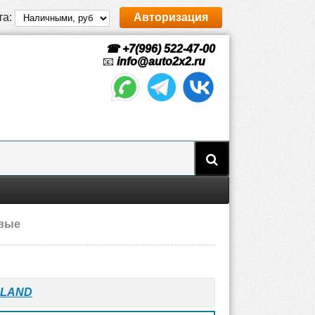
та:
Авторизация
☎ +7(996) 522-47-00
📧
info@auto2x2.ru
овые
LLAND