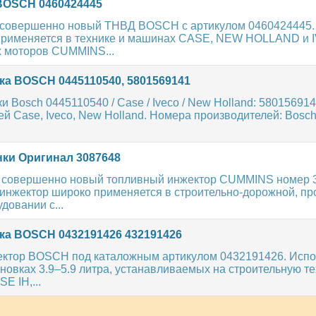
OSCH 0460424445
совершенно новый ТНВД BOSCH с артикулом 0460424445.
применяется в технике и машинах CASE, NEW HOLLAND и 
х моторов CUMMINS...
а BOSCH 0445110540, 5801569141
 Bosch 0445110540 / Case / Iveco / New Holland: 580156914
й Case, Iveco, New Holland. Номера производителей: Bosc
ки Оригинал 3087648
и совершенно новый топливный инжектор CUMMINS номер 
инжектор широко применяется в строительно-дорожной, 
довании с...
а BOSCH 0432191426 432191426
ектор BOSCH под каталожным артикулом 0432191426. Испо
новках 3.9–5.9 литра, устанавливаемых на строительную те
E IH,...