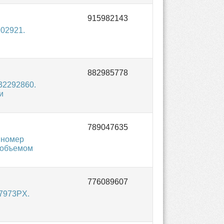
02921.
32292860.
и
 номер
 объемом
7973PX.