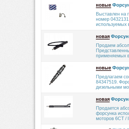
новые
Форсун
Выставлен на 
номер 04321317
используемых в 
новая
Форсун
Продаем абсол
Представленный
применяемых в 
новые
Форсун
Предлагаем со
84347519. Фор
дизельными мо
новая
Форсунк
Продается абс
форсунка испол
моторов 6CT / IS