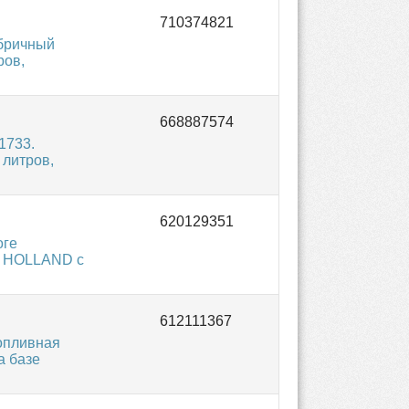
бричный
ров,
1733.
 литров,
оге
W HOLLAND с
опливная
а базе