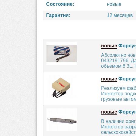
Состояние:
новые
Гарантия:
12 месяцев
новые
Форсун
Абсолютно нов
0432191796. Д
объемом 8.3L, 
новые
Форсун
Реализуем фаб
Инжектор подх
грузовые автом
новые
Форсун
В наличии ори
Инжектор разра
сельскохозяйст