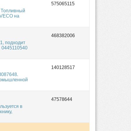
 Топливный
IVECO на
1, подходит
h 0445110540
3087648.
промышленной
льзуется в
хнику,