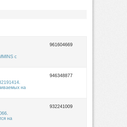
MMINS с
32191414.
ливаемых на
066.
тся на