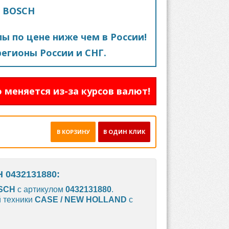
0 BOSCH
пы по цене ниже чем в России!
егионы России и СНГ.
 меняется из-за курсов валют!
В КОРЗИНУ
В ОДИН КЛИК
 0432131880:
SCH
с артикулом
0432131880
.
й техники
CASE / NEW HOLLAND
с