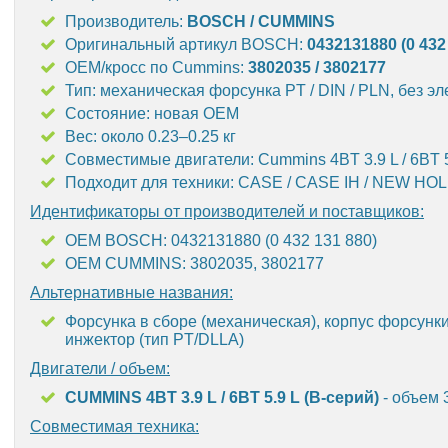
Производитель:
BOSCH / CUMMINS
Оригинальный артикул BOSCH:
0432131880 (0 432
OEM/кросс по Cummins:
3802035 / 3802177
Тип: механическая форсунка PT / DIN / PLN, без э
Состояние: новая OEM
Вес: около 0.23–0.25 кг
Совместимые двигатели: Cummins 4BT 3.9 L / 6BT 5
Подходит для техники: CASE / CASE IH / NEW H
Идентификаторы от производителей и поставщиков:
OEM BOSCH: 0432131880 (0 432 131 880)
OEM CUMMINS: 3802035, 3802177
Альтернативные названия:
Форсунка в сборе (механическая), корпус форсунк
инжектор (тип PT/DLLA)
Двигатели / объем:
CUMMINS 4BT 3.9 L / 6BT 5.9 L (B-серий)
- объем 3
Совместимая техника: