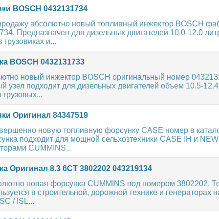
ки BOSCH 0432131734
продажу абсолютно новый топливный инжектор BOSCH фа
34. Предназначен для дизельных двигателей 10.0-12.0 лит
грузовиках и...
ка BOSCH 0432131733
ютно новый инжектор BOSCH оригинальный номер 043213
 узел подходит для дизельных двигателей объем 10.5-12.4
грузовых...
ки Оригинал 84347519
вершенно новую топливную форсунку CASE номер в катал
сунка подходит для мощной сельхозтехники CASE IH и NE
торами CUMMINS...
а Оригинал 8.3 6CT 3802202 043219134
олютно новая форсунка CUMMINS под номером 3802202. Т
ьзуется в строительной, дорожной технике и генераторах н
C / ISL...