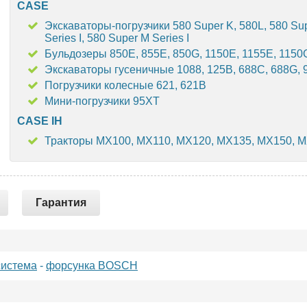
CASE
Экскаваторы-погрузчики 580 Super K, 580L, 580 Sup
Series I, 580 Super M Series I
Бульдозеры 850E, 855E, 850G, 1150E, 1155E, 1150
Экскаваторы гусеничные 1088, 125B, 688C, 688G, 9
Погрузчики колесные 621, 621B
Мини-погрузчики 95XT
CASE IH
Тракторы MX100, MX110, MX120, MX135, MX150, 
Гарантия
система
-
форсунка BOSCH