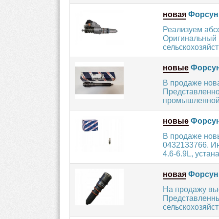
новая
Форсунк
Реализуем абс
Оригинальный 
сельскохозяйст
новые
Форсун
В продаже нов
Представленное
промышленной т
новые
Форсун
В продаже нов
0432133766. И
4.6-6.9L, устан
новая
Форсунк
На продажу вы
Представленны
сельскохозяйст