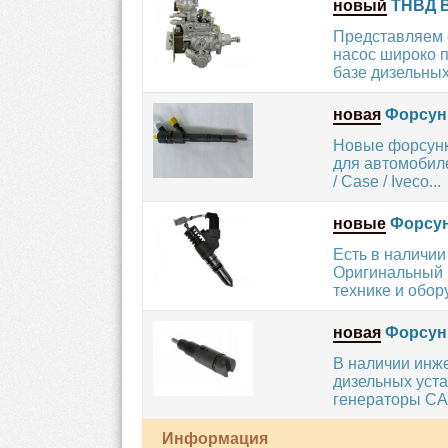
новый
ТНВД B
Представляем 
насос широко 
базе дизельны
новая
Форсунк
Новые форсунки
для автомобиле
/ Case / Iveco...
новые
Форсун
Есть в наличи
Оригинальный 
технике и обору
новая
Форсунк
В наличии инж
дизельных уста
генераторы CAS
Информация