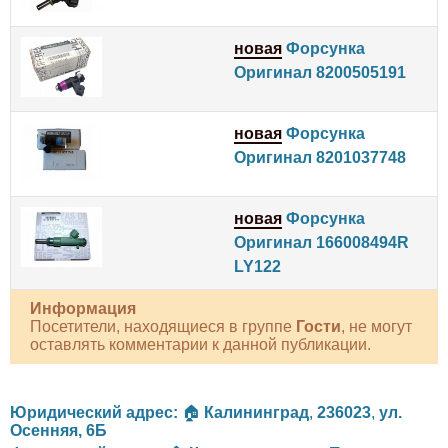
новая
Форсунка
Оригинал 8200505191
новая
Форсунка
Оригинал 8201037748
новая
Форсунка
Оригинал 166008494R
LY122
Информация
Посетители, находящиеся в группе
Гости
, не могут
оставлять комментарии к данной публикации.
Юридический адрес:
🏠
Калининград
,
236023
,
ул.
Осенняя, 6Б