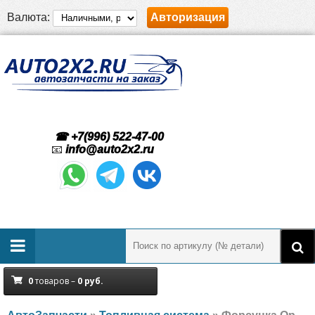
Валюта:
Авторизация
☎ +7(996) 522-47-00
📧
info@auto2x2.ru
0
товаров –
0
руб.