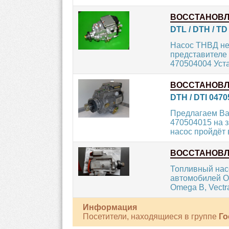
ВОССТАНОВ
DTL / DTH / TD
Насос ТНВД не
представителе 
470504004 Уста
ВОССТАНОВ
DTH / DTI 047
Предлагаем Ва
470504015 на 
насос пройдёт в
ВОССТАНОВ
Топливный насо
автомобилей OP
Omega B, Vectra
Информация
Посетители, находящиеся в группе
Го