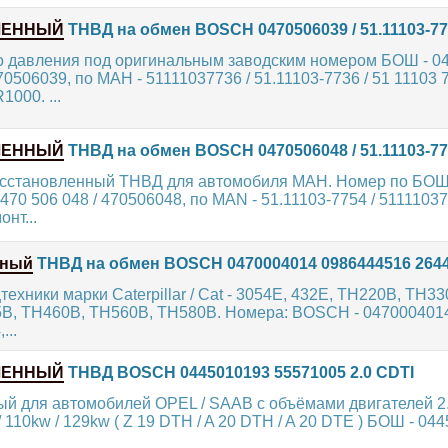
ЛЕННЫЙ
ТНВД на обмен BOSCH 0470506039 / 51.11103-7
о давления под оригинальным заводским номером БОШ - 04
70506039, по МАН - 51111037736 / 51.11103-7736 / 51 11103 
000. ...
ЛЕННЫЙ
ТНВД на обмен BOSCH 0470506048 / 51.11103-7
сстановленный ТНВД для автомобиля МАН. Номер по БОШ
470 506 048 / 470506048, по MAN - 51.11103-7754 / 51111037
нт...
нный
ТНВД на обмен BOSCH 0470004014 0986444516 264
техники марки Caterpillar / Cat - 3054E, 432E, TH220B, TH3
B, TH460B, TH560B, TH580B. Номера: BOSCH - 0470004014,
...
ЛЕННЫЙ
ТНВД BOSCH 0445010193 55571005 2.0 CDTI
ый для автомобилей OPEL / SAAB с объёмами двигателей 2
110kw / 129kw ( Z 19 DTH / A 20 DTH / A 20 DTE ) БОШ - 044