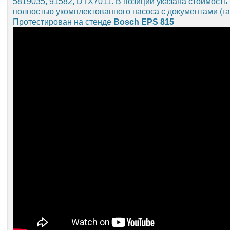
5819035, 91582, DTX7011. В позиции указана стоимость
полностью укомплектованного насоса с документами (га
Протестирован на стенде
Bosch EPS 815