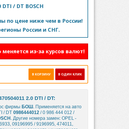
0 DTI / DT BOSCH
пы по цене ниже чем в России!
егионы России и СНГ.
 меняется из-за курсов валют!
В КОРЗИНУ
В ОДИН КЛИК
504011 2.0 DTI / DT:
асос фирмы
БОШ
. Применяется на авто
I / DT
0986444012
/ 0 986 444 012 /
OSCH
. Другие номера замен: OPEL -
6933, 09196995 / 9196995, 474011,