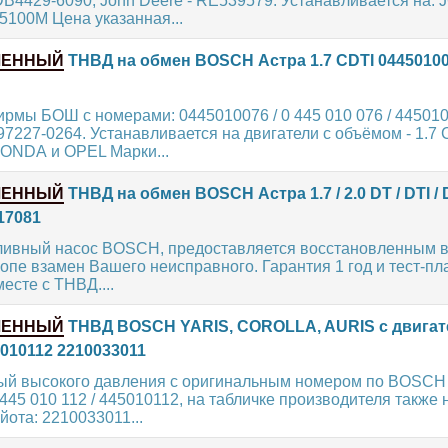
B4429-6090, John Deere - RE539579. Устанавливается на:
5100M Цена указанная...
ЛЕННЫЙ
ТНВД на обмен BOSCH Астра 1.7 CDTI 0445010
рмы БОШ с номерами: 0445010076 / 0 445 010 076 / 445010
97227-0264. Устанавливается на двигатели с объёмом - 1.7 
ONDA и OPEL Марки...
ЛЕННЫЙ
ТНВД на обмен BOSCH Астра 1.7 / 2.0 DT / DTI /
17081
ивный насос BOSCH, предоставляется восстановленным в
опе взамен Вашего неисправного. Гарантия 1 год и тест-пл
есте с ТНВД....
ЛЕННЫЙ
ТНВД BOSCH YARIS, COROLLA, AURIS с двигат
010112 2210033011
ый высокого давления с оригинальным номером по BOSCH 
 445 010 112 / 445010112, на табличке производителя также
йота: 2210033011...