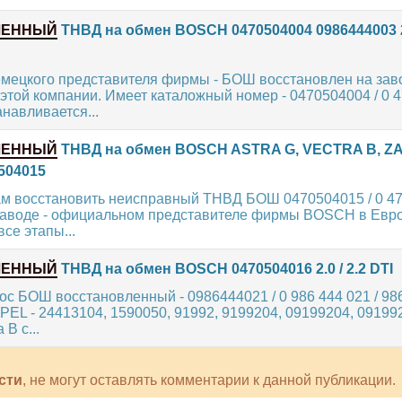
ЛЕННЫЙ
ТНВД на обмен BOSCH 0470504004 0986444003 2.0
мецкого представителя фирмы - БОШ восстановлен на зав
этой компании. Имеет каталожный номер - 0470504004 / 0 47
навливается...
ЛЕННЫЙ
ТНВД на обмен BOSCH ASTRA G, VECTRA B, ZAF
0504015
м восстановить неисправный ТНВД БОШ 0470504015 / 0 470
заводе - официальном представителе фирмы BOSCH в Евро
се этапы...
ЛЕННЫЙ
ТНВД на обмен BOSCH 0470504016 2.0 / 2.2 DTI
с БОШ восстановленный - 0986444021 / 0 986 444 021 / 98
EL - 24413104, 1590050, 91992, 9199204, 09199204, 09199
 B с...
сти
, не могут оставлять комментарии к данной публикации.