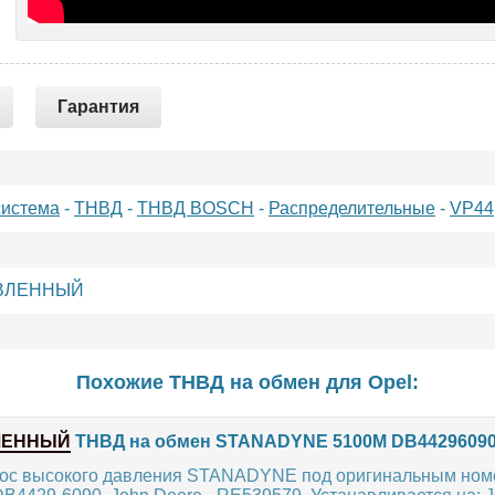
Гарантия
система
-
ТНВД
-
ТНВД BOSCH
-
Распределительные
-
VP44
ВЛЕННЫЙ
Похожие ТНВД на обмен для
Opel
:
ЛЕННЫЙ
ТНВД на обмен STANADYNE 5100M DB44296090
ос высокого давления STANADYNE под оригинальным ном