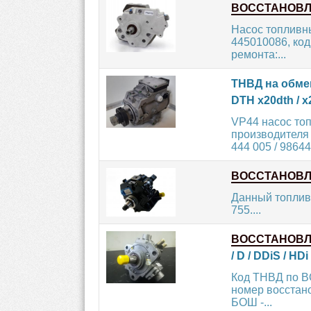
ВОССТАНОВ
Насос топливны
445010086, код
ремонта:...
ТНВД на обме
DTH x20dth / x
VP44 насос то
производителя 
444 005 / 98644
ВОССТАНОВ
Данный топлив
755....
ВОССТАНОВ
/ D / DDiS / HDi
Код ТНВД по BO
номер восстано
БОШ -...