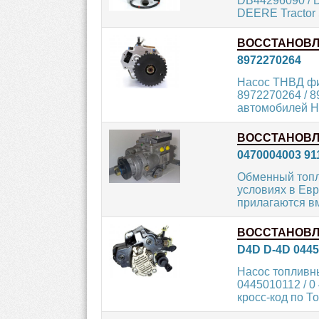
DB44296090 / D
DEERE Tractor 
ВОССТАНОВ
8972270264
Насос ТНВД фи
8972270264 / 8
автомобилей H
ВОССТАНОВ
0470004003 91
Обменный топл
условиях в Евр
прилагаются вм
ВОССТАНОВ
D4D D-4D 0445
Насос топливн
0445010112 / 0
кросс-код по То