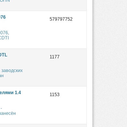
 JOHN
076
076,
CDTI
 DTL
 заводских
ан
елями 1.4
-
 нанесён