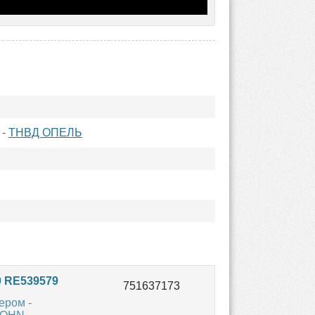
-
ТНВД ОПЕЛЬ
 RE539579
ером -