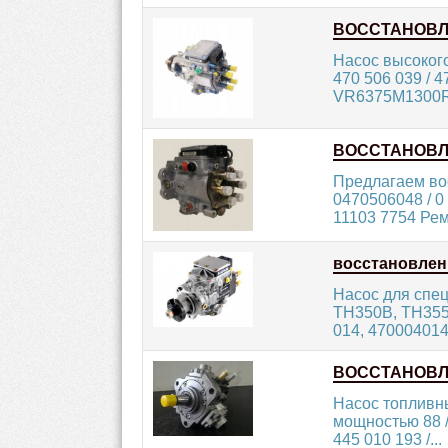
ВОССТАНОВ
Насос высоког
470 506 039 / 4
VR6375M1300R1
ВОССТАНОВ
Предлагаем во
0470506048 / 0 
11103 7754 Ремо
восстановле
Насос для спец
TH350B, TH355
014, 470004014,
ВОССТАНОВ
Насос топливн
мощностью 88 / 
445 010 193 /...