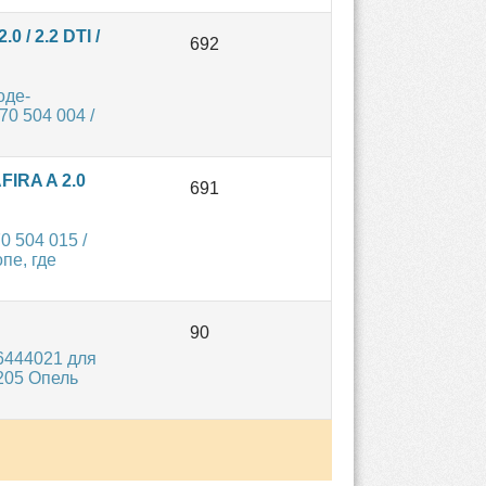
 / 2.2 DTI /
оде-
0 504 004 /
IRA A 2.0
 504 015 /
пе, где
6444021 для
205 Опель