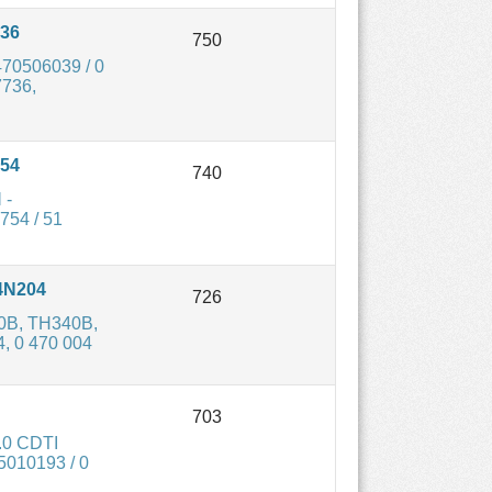
736
70506039 / 0
7736,
754
 -
754 / 51
4N204
30B, TH340B,
 0 470 004
.0 CDTI
5010193 / 0