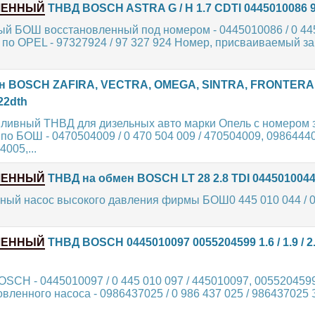
ЛЕННЫЙ
ТНВД BOSCH ASTRA G / H 1.7 CDTI 0445010086 
й БОШ восстановленный под номером - 0445010086 / 0 445
 по OPEL - 97327924 / 97 327 924 Номер, присваиваемый з
н BOSCH ZAFIRA, VECTRA, OMEGA, SINTRA, FRONTERA 2.
22dth
пливный ТНВД для дизельных авто марки Опель с номером 
по БОШ - 0470504009 / 0 470 504 009 / 470504009, 09864440
4005,...
ЛЕННЫЙ
ТНВД на обмен BOSCH LT 28 2.8 TDI 0445010044
ный насос высокого давления фирмы БОШ0 445 010 044 / 0
ЛЕННЫЙ
ТНВД BOSCH 0445010097 0055204599 1.6 / 1.9 / 2.
SCH - 0445010097 / 0 445 010 097 / 445010097, 0055204599
вленного насоса - 0986437025 / 0 986 437 025 / 986437025