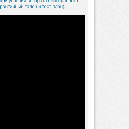
 при условии возврата неисправного,
рантийный талон и тест-план).