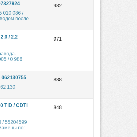
97327924
 010 086 /
аводом после
0 / 2.2
завода-
05 / 0 986
 062130755
62 130
0 TID / CDTI
 / 55204599
 Замены по: