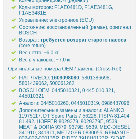
Кол-во цилиндров: 4 (рядный)
Коды моторов: F1AE0481D, F1AE3481G,
F1AE3481E
Управление: электронное (ECU)
Состояние: восстановленный (реман), оригинал
BOSCH
Возврат:
требуется возврат старого насоса
(core return)
Вес нетто: ~6.0 кг
Вес в упаковке: ~7.0 кг
Оригинальные номера OEM / замены (Cross-Ref):
FIAT / IVECO:
1609098080
, 5801386698,
5801439062, 500061262
BOSCH OEM: 0445010321, 0 445 010 321,
445010321
Аналоги: 0445010260, 0445010319, 0986437096
Дополнительные замены и аналоги: ALANKO
11975117, DT Spare Parts 7.56228, FISPA 81.404,
81.492, HOFFER 8029379, 8029379E, 9539,
MEAT & DORIA 9379, 9379E, 9539, MEC-DIESEL
341910, 341911, METZGER 0830055, REMANTE
002-002-000135R, RIDEX 3918H0123R, SIDAT