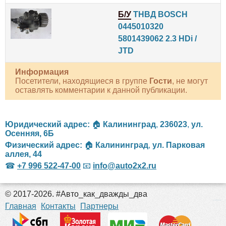
Б/У
ТНВД BOSCH
0445010320
5801439062 2.3 HDi /
JTD
Информация
Посетители, находящиеся в группе
Гости
, не могут
оставлять комментарии к данной публикации.
Юридический адрес:
🏠
Калининград
,
236023
,
ул.
Осенняя, 6Б
Физический адрес:
🏠
Калининград
,
ул. Парковая
аллея, 44
☎
+7 996 522-47-00
📧
info@auto2x2.ru
© 2017-2026. #Авто_как_дважды_два
российские сериалы
Главная
Контакты
Партнеры