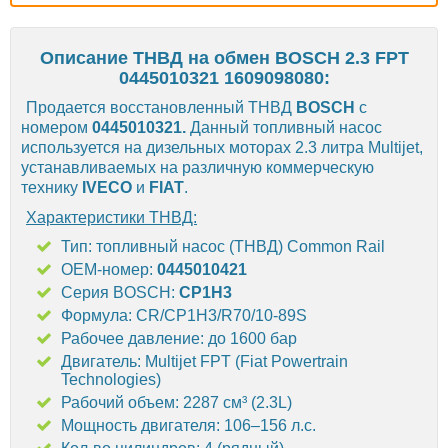
Описание ТНВД на обмен BOSCH 2.3 FPT
0445010321 1609098080:
Продается восстановленный ТНВД
BOSCH
с
номером
0445010321.
Данный топливный насос
используется на дизельных моторах 2.3 литра Multijet,
устанавливаемых на различную коммерческую
технику
IVECO
и
FIAT
.
Характеристики ТНВД:
Тип: топливный насос (ТНВД) Common Rail
OEM-номер:
0445010421
Серия BOSCH:
CP1H3
Формула: CR/CP1H3/R70/10-89S
Рабочее давление: до 1600 бар
Двигатель: Multijet FPT (Fiat Powertrain
Technologies)
Рабочий объем: 2287 см³ (2.3L)
Мощность двигателя: 106–156 л.с.