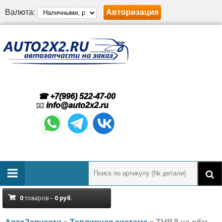
Валюта:
Авторизация
☎ +7(996) 522-47-00
📧
info@auto2x2.ru
0
товаров –
0
руб.