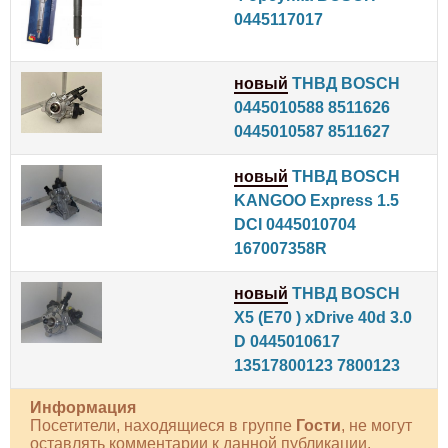
0445117017
новый
ТНВД BOSCH
0445010588 8511626
0445010587 8511627
новый
ТНВД BOSCH
KANGOO Express 1.5
DCI 0445010704
167007358R
новый
ТНВД BOSCH
X5 (E70 ) xDrive 40d 3.0
D 0445010617
13517800123 7800123
Информация
Посетители, находящиеся в группе
Гости
, не могут
оставлять комментарии к данной публикации.