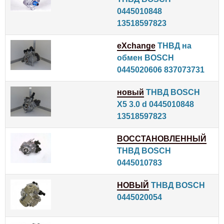
0445010848
13518597823
eXchange
ТНВД на
обмен BOSCH
0445020606 837073731
новый
ТНВД BOSCH
X5 3.0 d 0445010848
13518597823
ВОССТАНОВЛЕННЫЙ
ТНВД BOSCH
0445010783
НОВЫЙ
ТНВД BOSCH
0445020054