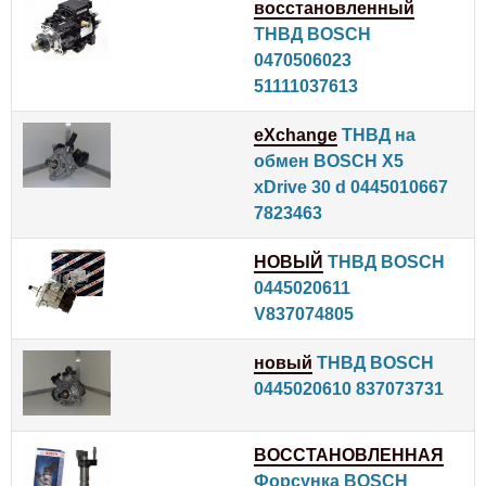
восстановленный
ТНВД BOSCH
0470506023
51111037613
eXchange
ТНВД на
обмен BOSCH X5
xDrive 30 d 0445010667
7823463
НОВЫЙ
ТНВД BOSCH
0445020611
V837074805
новый
ТНВД BOSCH
0445020610 837073731
ВОССТАНОВЛЕННАЯ
Форсунка BOSCH