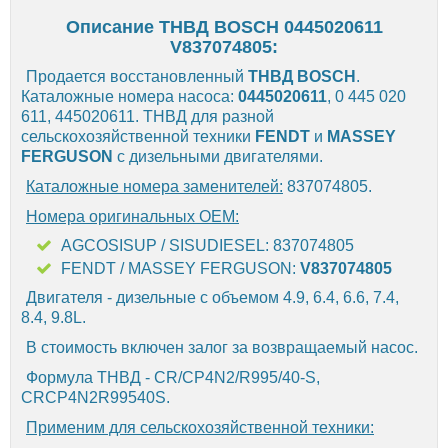
Описание ТНВД BOSCH 0445020611
V837074805:
Продается восстановленный
ТНВД
BOSCH
.
Каталожные номера насоса:
0445020611
, 0 445 020
611, 445020611. ТНВД для разной
сельскохозяйственной техники
FENDT
и
MASSEY
FERGUSON
с дизельными двигателями.
Каталожные номера заменителей:
837074805.
Номера оригинальных OEM:
AGCOSISUP / SISUDIESEL: 837074805
FENDT / MASSEY FERGUSON:
V837074805
Двигателя - дизельные c объемом 4.9, 6.4, 6.6, 7.4,
8.4, 9.8L.
В стоимость включен залог за возвращаемый насос.
Формула ТНВД - CR/CP4N2/R995/40-S,
CRCP4N2R99540S.
Применим для сельскохозяйственной техники: