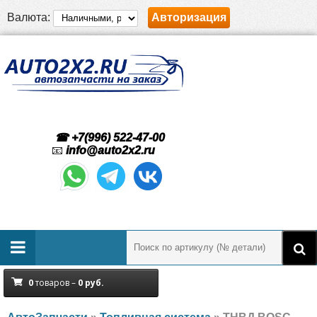
Валюта:
Авторизация
☎ +7(996) 522-47-00
📧
info@auto2x2.ru
0
товаров –
0
руб.