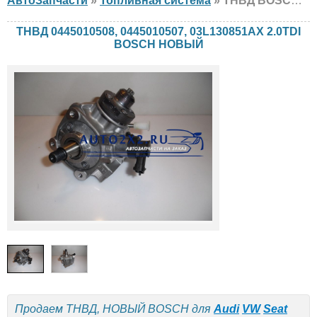
АвтоЗапчасти
»
Топливная система
» ТНВД BOSCH 0445010508, 0445010507, 03L130851AX 2.0TDI Audi, VW, Seat, Volkswagen, Skoda, НОВЫЙ
ТНВД 0445010508, 0445010507, 03L130851AX 2.0TDI
BOSCH НОВЫЙ
Продаем ТНВД, НОВЫЙ BOSCH для
Audi
VW
Seat