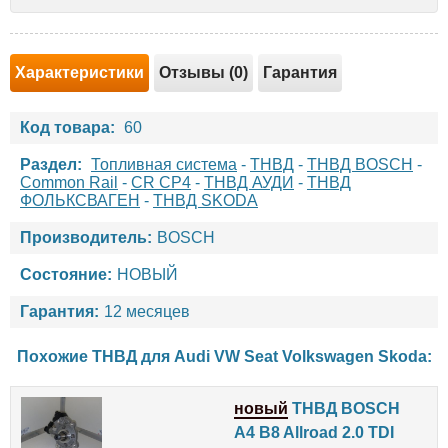
Характеристики
Отзывы (0)
Гарантия
Код товара:
60
Раздел:
Топливная система
-
ТНВД
-
ТНВД BOSCH
-
Common Rail
-
CR CP4
-
ТНВД АУДИ
-
ТНВД
ФОЛЬКСВАГЕН
-
ТНВД SKODA
Производитель:
BOSCH
Состояние:
НОВЫЙ
Гарантия:
12 месяцев
Похожие ТНВД для
Audi
VW
Seat
Volkswagen
Skoda
:
новый
ТНВД BOSCH
A4 B8 Allroad 2.0 TDI