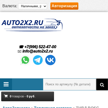
Валюта:
Авторизация
☎ +7(996) 522-47-00
📧
info@auto2x2.ru
0
товаров –
0
руб.