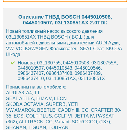
Описание ТНВД BOSCH 0445010508,
0445010507, 03L130851AX 2.0TDI:
Новый топливный насос высокого давления
03L130851AX ТНВД BOSCH ( БОШ ) для
автомобилей с дизельными двигателями AUDI Ауди,
VW, VOLKSWAGEN Фольксваген, SEAT Сеат, SKODA
Шкода
Номера: 03L130755, 0445010508, 03l130755A,
0445010507, 0445010543, 0445010546,
0986437407, 0986437408, 0986437409,
0986437410, 03L130851AX, 03L130851X
Применим на автомобилях:
AUDI A3, A4, TT
SEAT ALTEA, IBIZA V, LEON
SKODA OCTAVIA, SUPERB, YETI
VW AMAROK, BEETLE, CADDY III, CC, CRAFTER 30-
35, EOS, GOLF PLUS, GOLF VI, JETTA IV, PASSAT
(362), ALLTRACK, CC, Variant, SCIROCCO, (137),
SHARAN, TIGUAN, TOURAN