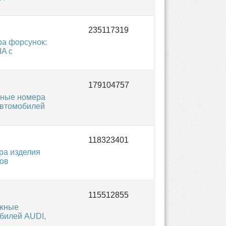
а форсунок:
A с
жные номера
 автомобилей
ра изделия
сов
ожные
билей AUDI,