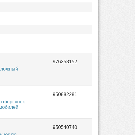
таложный
р форсунок
омобилей
унок по