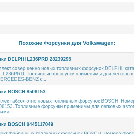
Похожие Форсунки для
Volkswagen
:
ки DELPHI L236PRD 28239295
плект совершенно новых топливных форсунок DELPHI. ка
и: L236PRD. Топливные форсунки применимы для легковых
MERCEDES-BENZ с...
ки BOSCH 8508153
плект абсолютно новых топливных форсунок BOSCH. Номе
8508153. Топливные форсунки применимы для легковых авт
ыми...
ки BOSCH 0445117049
ект фабричных топливных форсунок BOSCH. Номера форс