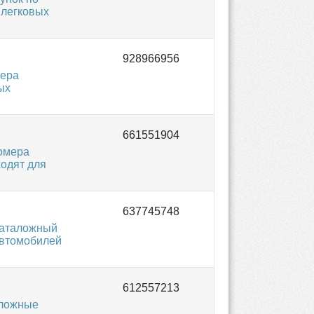
 легковых
мера
ых
омера
одят для
Каталожный
автомобилей
аложные