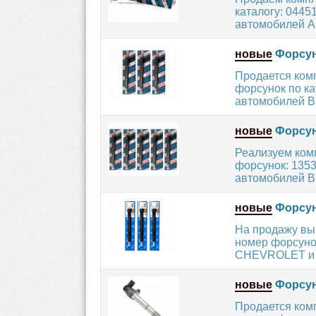
каталогу: 0445
автомобилей A
новые
Форсун
Продается ком
форсунок по ка
автомобилей B
новые
Форсун
Реализуем ком
форсунок: 135
автомобилей B
новые
Форсун
На продажу вы
номер форсуно
CHEVROLET и O
новые
Форсун
Продается ком