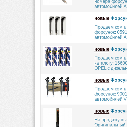
номера форсуно
автомобилей A
новые
Форсун
Продаем компл
форсунок: 059
автомобилей A
новые
Форсун
Продаем компл
каталогу: 166
OPEL с дизельн
новые
Форсун
Продаем компл
форсунок: 9001
автомобилей 
новые
Форсун
На продажу вы
Оригинальный 