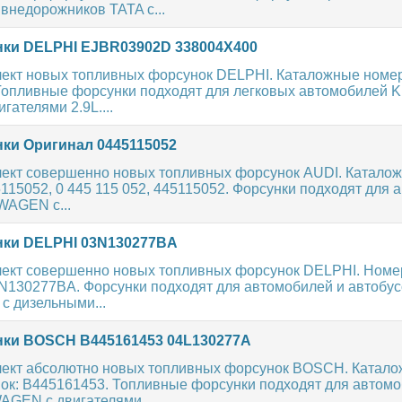
внедорожников TATA с...
ки DELPHI EJBR03902D 338004X400
ект новых топливных форсунок DELPHI. Каталожные номер
опливные форсунки подходят для легковых автомобилей KI
гателями 2.9L....
ки Оригинал 0445115052
ект совершенно новых топливных форсунок AUDI. Катало
115052, 0 445 115 052, 445115052. Форсунки подходят для
AGEN с...
ки DELPHI 03N130277BA
ект совершенно новых топливных форсунок DELPHI. Номе
3N130277BA. Форсунки подходят для автомобилей и автобу
 дизельными...
ки BOSCH B445161453 04L130277A
ект абсолютно новых топливных форсунок BOSCH. Катал
ок: B445161453. Топливные форсунки подходят для автомо
GEN с двигателями...