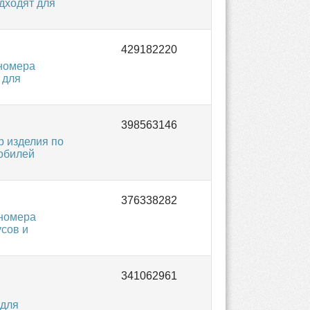
дходят для
номера
 для
 изделия по
мобилей
 номера
усов и
 для