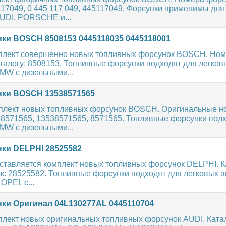
117049, 0 445 117 049, 445117049. Форсунки применимы для
UDI, PORSCHE и...
ки BOSCH 8508153 0445118035 0445118001
плект совершенно новых топливных форсунок BOSCH. Но
талогу: 8508153. Топливные форсунки подходят для легков
MW с дизельными...
ки BOSCH 13538571565
плект новых топливных форсунок BOSCH. Оригинальные н
38571565, 13538571565, 8571565. Топливные форсунки подх
MW с дизельными...
ки DELPHI 28525582
ставляется комплект новых топливных форсунок DELPHI. 
к: 28525582. Топливные форсунки подходят для легковых 
PEL с...
ки Оригинал 04L130277AL 0445110704
плект новых оригинальных топливных форсунок AUDI. Кат