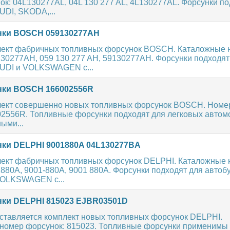
к: 04L130277AL, 04L 130 277 AL, 4L130277AL. Форсунки по
UDI, SKODA,...
ки BOSCH 059130277AH
ект фабричных топливных форсунок BOSCH. Каталожные 
130277AH, 059 130 277 AH, 59130277AH. Форсунки подходят
UDI и VOLKSWAGEN с...
ки BOSCH 166002556R
ект совершенно новых топливных форсунок BOSCH. Номер
002556R. Топливные форсунки подходят для легковых авто
ыми...
ки DELPHI 9001880A 04L130277BA
ект фабричных топливных форсунок DELPHI. Каталожные
880A, 9001-880A, 9001 880A. Форсунки подходят для автоб
VOLKSWAGEN с...
ки DELPHI 815023 EJBR03501D
ставляется комплект новых топливных форсунок DELPHI.
номер форсунок: 815023. Топливные форсунки применимы