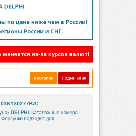
A DELPHI
пы по цене ниже чем в России!
егионы России и СНГ.
 меняется из-за курсов валют!
В КОРЗИНУ
В ОДИН КЛИК
 03N130277BA:
сунок
DELPHI
. Каталожные номера
. Форсунки подходят для
.