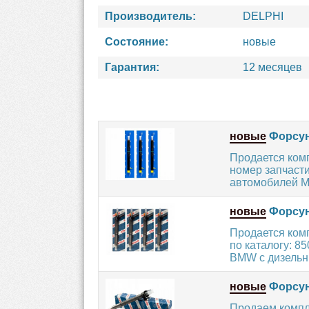
Производитель:
DELPHI
Состояние:
новые
Гарантия:
12 месяцев
новые
Форсун
Продается ком
номер запчаст
автомобилей 
новые
Форсун
Продается ком
по каталогу: 
BMW с дизельн
новые
Форсун
Продаем компл