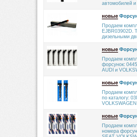
автомобилей и 
новые
Форсун
Продаем компл
EJBR03902D. Т
дизельными дви
новые
Форсун
Продаем компл
форсунок: 0445
AUDI и VOLKSW
новые
Форсун
Продаем компл
по каталогу: 0
VOLKSWAGEN с
новые
Форсун
Продаем компл
номера форсун
SEAT, VOLKSWA