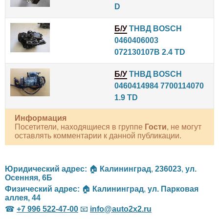
D
Б/У
ТНВД BOSCH
0460406003
072130107B 2.4 TD
Б/У
ТНВД BOSCH
0460414984 7700114070
1.9 TD
Информация
Посетители, находящиеся в группе
Гости
, не могут
оставлять комментарии к данной публикации.
Юридический адрес:
🏠
Калининград
,
236023
,
ул.
Осенняя, 6Б
Физический адрес:
🏠
Калининград
,
ул. Парковая
аллея, 44
☎
+7 996 522-47-00
📧
info@auto2x2.ru