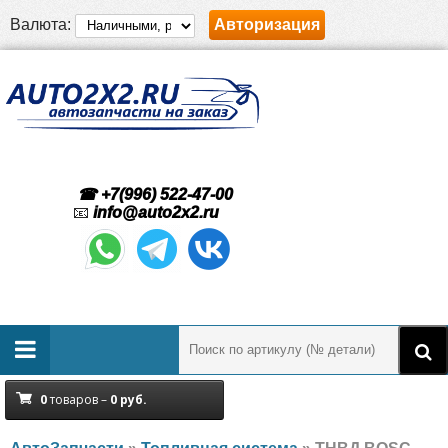
Валюта:
Авторизация
☎ +7(996) 522-47-00
📧
info@auto2x2.ru
0
товаров –
0
руб.