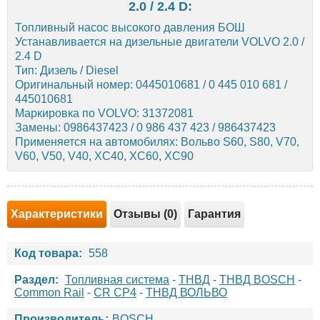
2.0 / 2.4 D:
Топливный насос высокого давления БОШ
Устанавливается на дизельные двигатели VOLVO 2.0 /
2.4 D
Тип: Дизель / Diesel
Оригинальный номер: 0445010681 / 0 445 010 681 /
445010681
Маркировка по VOLVO: 31372081
Замены: 0986437423 / 0 986 437 423 / 986437423
Применяется на автомобилях: Вольво S60, S80, V70,
V60, V50, V40, XC40, XC60, XC90
Характеристики
Отзывы (0)
Гарантия
Код товара:
558
Раздел:
Топливная система
-
ТНВД
-
ТНВД BOSCH
-
Common Rail
-
CR CP4
-
ТНВД ВОЛЬВО
Производитель:
BOSCH