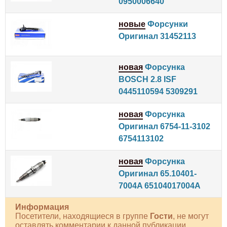
0950006640
новые
Форсунки
Оригинал 31452113
новая
Форсунка
BOSCH 2.8 ISF
0445110594 5309291
новая
Форсунка
Оригинал 6754-11-3102
6754113102
новая
Форсунка
Оригинал 65.10401-
7004A 65104017004A
Информация
Посетители, находящиеся в группе
Гости
, не могут
оставлять комментарии к данной публикации.