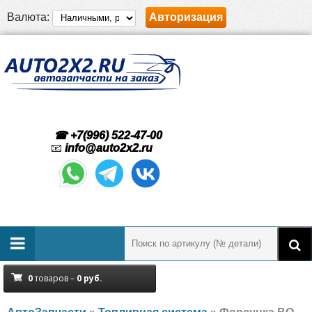
Валюта:
Авторизация
☎ +7(996) 522-47-00
📧
info@auto2x2.ru
0
товаров –
0
руб.