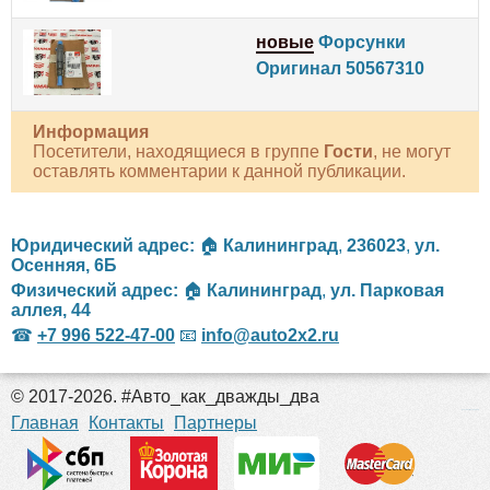
новые
Форсунки
Оригинал 50567310
Информация
Посетители, находящиеся в группе
Гости
, не могут
оставлять комментарии к данной публикации.
Юридический адрес:
🏠
Калининград
,
236023
,
ул.
Осенняя, 6Б
Физический адрес:
🏠
Калининград
,
ул. Парковая
аллея, 44
☎
+7 996 522-47-00
📧
info@auto2x2.ru
© 2017-2026. #Авто_как_дважды_два
российские сериалы
Главная
Контакты
Партнеры