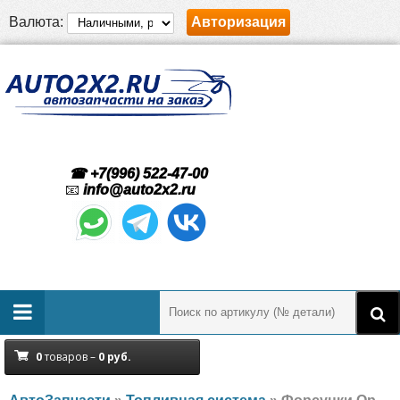
Валюта:
Авторизация
☎ +7(996) 522-47-00
📧
info@auto2x2.ru
0
товаров –
0
руб.