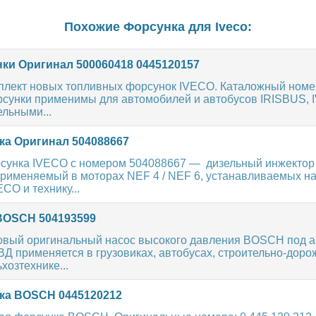
Похожие Форсунка для
Iveco
:
ки Оригинал 500060418 0445120157
плект новых топливных форсунок IVECO. Каталожный номе
рсунки применимы для автомобилей и автобусов IRISBUS, 
льными...
а Оригинал 504088667
сунка IVECO с номером 504088667 — дизельный инжектор
применяемый в моторах NEF 4 / NEF 6, устанавливаемых на
CO и технику...
OSCH 504193599
вый оригинальный насос высокого давления BOSCH под а
Д применяется в грузовиках, автобусах, строительно-дор
хозтехнике...
ка BOSCH 0445120212