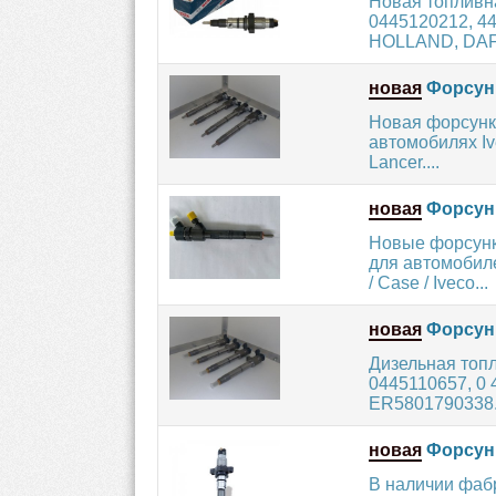
Новая топливн
0445120212, 4
HOLLAND, DAF
новая
Форсунк
Новая форсунка
автомобилях Ivec
Lancer....
новая
Форсунк
Новые форсунки
для автомобиле
/ Case / Iveco...
новая
Форсунк
Дизельная топ
0445110657, 0 
ER5801790338. Д
новая
Форсунк
В наличии фаб