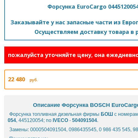
Форсунка EuroCargo 044512005
Заказывайте у нас запасные части из Евро
Осуществляем доставку товара в р
пожалуйста уточняйте цену, она ежедневно
22 480
руб.
Описание Форсунка BOSCH EuroCargo
Форсунка топливная дизельная фирмы
БОШ
с номерам
054
, 445120054; по
IVECO
-
504091504
.
Замены: 0000504091504, 0986435545, 0 986 435 545, 9