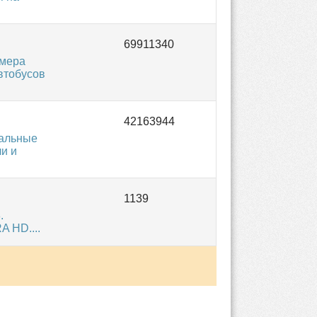
омера
втобусов
нальные
и и
.
 HD....