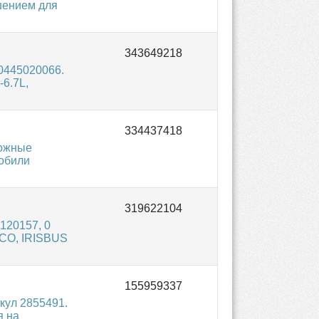
шением для
0445020066.
6.7L,
ложные
мобили
120157, 0
ECO, IRISBUS
кул 2855491.
я на