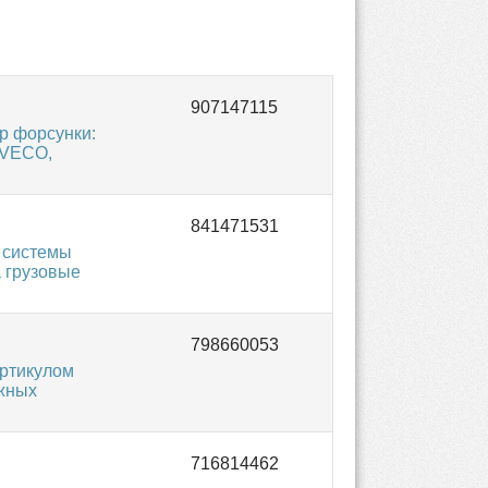
р форсунки:
IVECO,
 системы
 грузовые
ртикулом
ожных