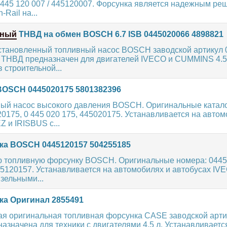
 445 120 007 / 445120007. Форсунка является надежным ре
Rail на...
нный
ТНВД на обмен BOSCH 6.7 ISB 0445020066 4898821
становленный топливный насос BOSCH заводской артикул 
ТНВД предназначен для двигателей IVECO и CUMMINS 4.5-
 строительной...
OSCH 0445020175 5801382396
ый насос высокого давления BOSCH. Оригинальные ката
0175, 0 445 020 175, 445020175. Устанавливается на авто
 и IRISBUS с...
а BOSCH 0445120157 504255185
 топливную форсунку BOSCH. Оригинальные номера: 0445
45120157. Устанавливается на автомобилях и автобусах IV
зельными...
а Оригинал 2855491
ая оригинальная топливная форсунка CASE заводской арти
азначена для техники с двигателями 4.5 л. Устанавливаетс