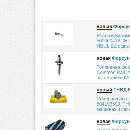
новые
Форсун
Реализуем ком
500060418. Фо
HEULIEZ с дизе
новая
Форсунк
Топливная фор
Common Rail, 
автомобили IVE
новый
ТНВД B
Совершенно но
504193599. ТНВ
машинах и сель
новая
Форсун