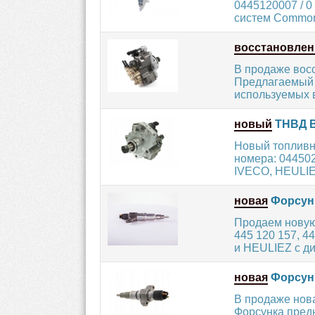
0445120007 / 0
систем Common-
восстановле
В продаже вос
Предлагаемый 
используемых в
новый
ТНВД B
Новый топливн
номера: 044502
IVECO, HEULIEZ
новая
Форсунк
Продаем новую
445 120 157, 4
и HEULIEZ с ди
новая
Форсунк
В продаже нов
Форсунка предн