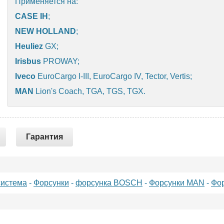
Применяется на:
CASE IH
;
NEW HOLLAND
;
Heuliez
GX;
Irisbus
PROWAY;
Iveco
EuroCargo I-III, EuroCargo IV, Tector, Vertis;
MAN
Lion's Coach, TGA, TGS, TGX.
Гарантия
система
-
Форсунки
-
форсунка BOSCH
-
Форсунки MAN
-
Фо