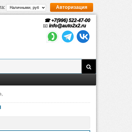
та:
Авторизация
☎ +7(996) 522-47-00
📧
info@auto2x2.ru
o,
H