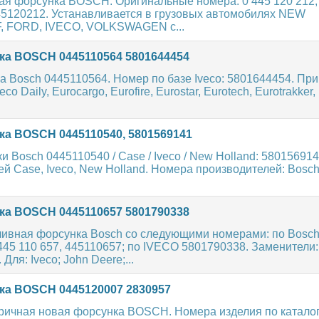
ая форсунка BOSCH. Оригинальные номера: 0 445 120 212,
45120212. Устанавливается в грузовых автомобилях NEW
, FORD, IVECO, VOLKSWAGEN с...
а BOSCH 0445110564 5801644454
 Bosch 0445110564. Номер по базе Iveco: 5801644454. Пр
o Daily, Eurocargo, Eurofire, Eurostar, Eurotech, Eurotrakker, 
а BOSCH 0445110540, 5801569141
 Bosch 0445110540 / Case / Iveco / New Holland: 580156914
й Case, Iveco, New Holland. Номера производителей: Bosc
а BOSCH 0445110657 5801790338
ливная форсунка Bosch со следующими номерами: по Bosc
445 110 657, 445110657; по IVECO 5801790338. Заменители:
ля: Iveco; John Deere;...
а BOSCH 0445120007 2830957
ричная новая форсунка BOSCH. Номера изделия по каталог