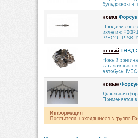
бульдозеры и по
новая
Форсун
Продаем совер
изделия: F00R
IVECO, IRISBUS
новый
ТНВД О
Новый оригина
каталожные но
автобусы IVECO
новые
Форсун
Дизельная фор
Применяется в 
Информация
Посетители, находящиеся в группе
Го