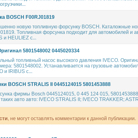
грузчики...
ка BOSCH F00RJ01819
шенно новую топливную форсунку BOSCH. Каталожные н
J01819. Топливная форсунка подходит для автомобилей и а
 и HEULIEZ с...
ригинал 5801548002 0445020334
льный топливный насос высокого давления IVECO. Ориги
мера: 5801548002. Устанавливается на грузовые автомобил
 и IRIBUS с...
ки BOSCH STRALIS II 0445124015 5801453888
сунка фирмы Bosch 0445124015, 0 445 124 015, 5801453888
таких авто авто: IVECO STRALIS II; IVECO TRAKKER; ASTRA
сти
, не могут оставлять комментарии к данной публикации.