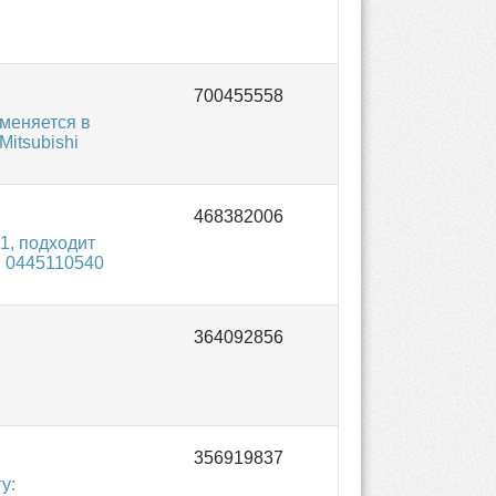
именяется в
Mitsubishi
1, подходит
h 0445110540
h
у: