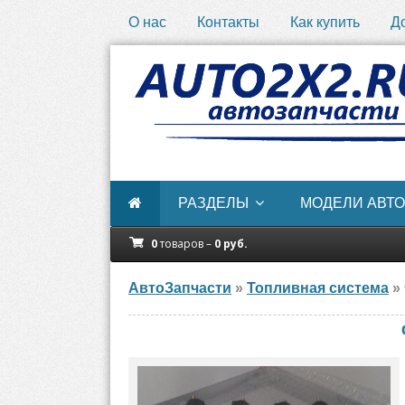
О нас
Контакты
Как купить
Д
РАЗДЕЛЫ
МОДЕЛИ АВТО
0
товаров –
0
руб.
АвтоЗапчасти
»
Топливная система
» 