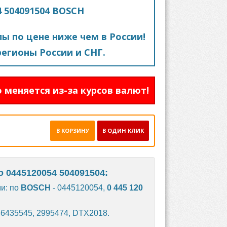
4 504091504 BOSCH
пы по цене ниже чем в России!
егионы России и СНГ.
 меняется из-за курсов валют!
В КОРЗИНУ
В ОДИН КЛИК
 0445120054 504091504:
и: по
BOSCH
- 0445120054,
0 445 120
86435545, 2995474, DTX2018.