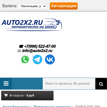
Валюта:
Авторизация
☎ +7(996) 522-47-00
📧
info@auto2x2.ru
0
товаров –
0
руб.