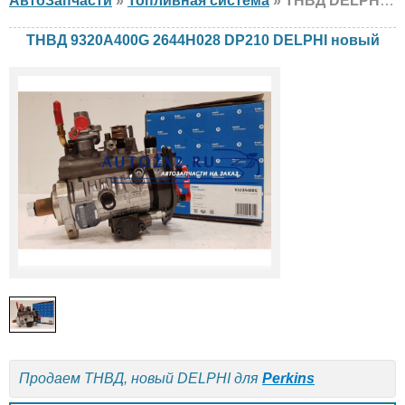
АвтоЗапчасти
»
Топливная система
» ТНВД DELPHI 9320A400G 2644H028 DP210 Perkins, новый
ТНВД 9320A400G 2644H028 DP210 DELPHI новый
Продаем ТНВД, новый DELPHI для
Perkins