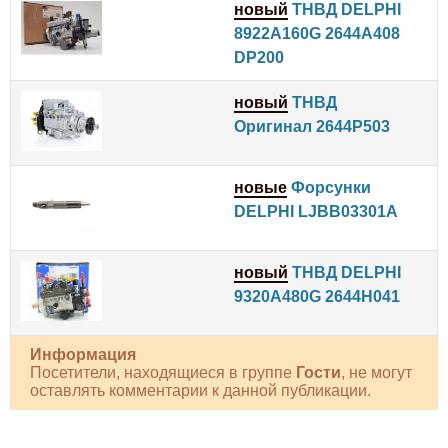
новый
ТНВД DELPHI
8922A160G 2644A408
DP200
новый
ТНВД
Оригинал 2644P503
новые
Форсунки
DELPHI LJBB03301A
новый
ТНВД DELPHI
9320A480G 2644H041
Информация
Посетители, находящиеся в группе
Гости
, не могут
оставлять комментарии к данной публикации.