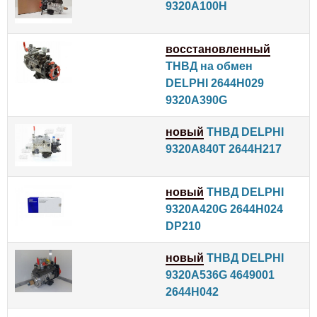
9320A100H
восстановленный
ТНВД на обмен
DELPHI 2644H029
9320A390G
новый
ТНВД DELPHI
9320A840T 2644H217
новый
ТНВД DELPHI
9320A420G 2644H024
DP210
новый
ТНВД DELPHI
9320A536G 4649001
2644H042