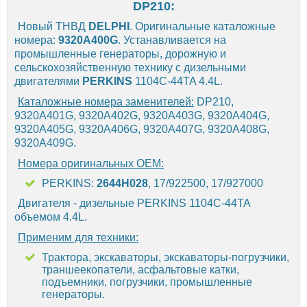
DP210:
Новый ТНВД
DELPHI
. Оригинальные каталожные
номера:
9320A400G
. Устанавливается на
промышленные генераторы, дорожную и
сельскохозяйственную технику с дизельными
двигателями
PERKINS
1104C-44TA 4.4L.
Каталожные номера заменителей:
DP210,
9320A401G, 9320A402G, 9320A403G, 9320A404G,
9320A405G, 9320A406G, 9320A407G, 9320A408G,
9320A409G.
Номера оригинальных OEM:
PERKINS:
2644H028
, 17/922500, 17/927000
Двигателя - дизельные PERKINS 1104C-44TA
объемом 4.4L.
Применим для техники:
Трактора, экскаваторы, экскаваторы-погрузчики,
траншеекопатели, асфальтовые катки,
подъемники, погрузчики, промышленные
генераторы.