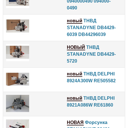
0940000490 094000-
0490
новый
ТНВД
STANADYNE DB4429-
6039 DB44296039
НОВЫЙ
ТНВД
STANADYNE DB4429-
5720
новый
ТНВД DELPHI
8924A300W RE505582
новый
ТНВД DELPHI
8921A086W RE61860
НОВАЯ
Форсунка