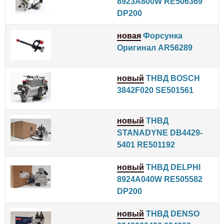
8923A800W RE506369
DP200
новая
Форсунка
Оригинал AR56289
новый
ТНВД BOSCH
3842F020 SE501561
новый
ТНВД
STANADYNE DB4429-
5401 RE501192
новый
ТНВД DELPHI
8924A040W RE505582
DP200
новый
ТНВД DENSO