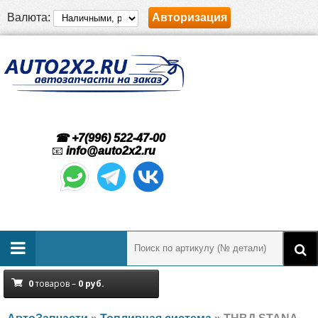
Валюта:
Авторизация
☎ +7(996) 522-47-00
📧
info@auto2x2.ru
0
товаров –
0
руб.