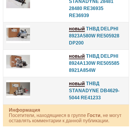
STANADYNE 28481
28480 RE36935
RE36939
новый
ТНВД DELPHI
8923A580W RE505928
DP200
новый
ТНВД DELPHI
8924A130W RE505585
8921A854W
новый
ТНВД
STANADYNE DB4629-
5044 RE41233
Информация
Посетители, находящиеся в группе
Гости
, не могут
оставлять комментарии к данной публикации.