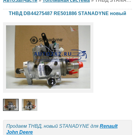
АвтоЗапчасти
»
Топливная система
» ТНВД STANADYNE DB44275487 RE501886 Renault, John Deere, новый
ТНВД DB44275487 RE501886 STANADYNE новый
Продаем ТНВД, новый STANADYNE для
Renault
John Deere