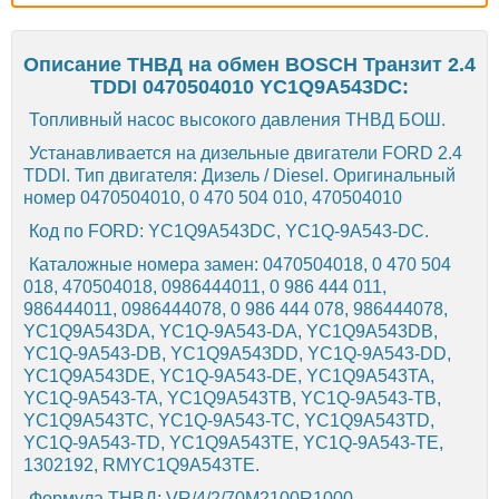
Описание ТНВД на обмен BOSCH Транзит 2.4
TDDI 0470504010 YC1Q9A543DC:
Топливный насос высокого давления ТНВД БОШ.
Устанавливается на дизельные двигатели FORD 2.4
TDDI. Тип двигателя: Дизель / Diesel. Оригинальный
номер 0470504010, 0 470 504 010, 470504010
Код по FORD: YC1Q9A543DC, YC1Q-9A543-DC.
Каталожные номера замен: 0470504018, 0 470 504
018, 470504018, 0986444011, 0 986 444 011,
986444011, 0986444078, 0 986 444 078, 986444078,
YC1Q9A543DA, YC1Q-9A543-DA, YC1Q9A543DB,
YC1Q-9A543-DB, YC1Q9A543DD, YC1Q-9A543-DD,
YC1Q9A543DE, YC1Q-9A543-DE, YC1Q9A543TA,
YC1Q-9A543-TA, YC1Q9A543TB, YC1Q-9A543-TB,
YC1Q9A543TC, YC1Q-9A543-TC, YC1Q9A543TD,
YC1Q-9A543-TD, YC1Q9A543TE, YC1Q-9A543-TE,
1302192, RMYC1Q9A543TE.
Формула ТНВД: VR/4/2/70M2100R1000,