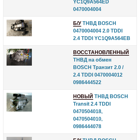
YC1Q9A564ED
0470004004
Б/У
ТНВД BOSCH
0470004004 2.0 TDDI
2.4 TDDI YC1Q9A564EB
ВОССТАНОВЛЕННЫЙ
ТНВД на обмен
BOSCH Транзит 2.0 /
2.4 TDDI 0470004012
0986444522
НОВЫЙ
ТНВД BOSCH
Transit 2.4 TDDI
0470504018,
0470504010,
0986444078