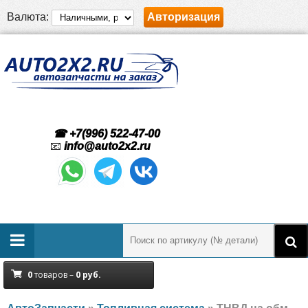
Валюта:
Авторизация
☎ +7(996) 522-47-00
📧
info@auto2x2.ru
0
товаров –
0
руб.