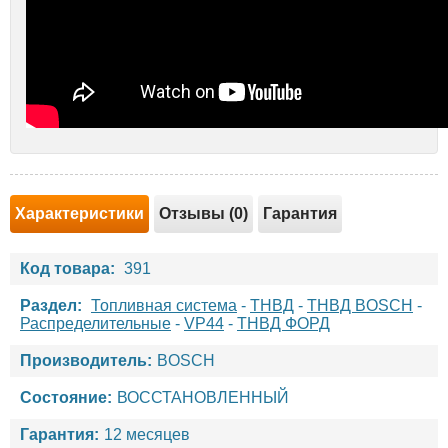
Характеристики
Отзывы (0)
Гарантия
Код товара:
391
Раздел:
Топливная система
-
ТНВД
-
ТНВД BOSCH
-
Распределительные
-
VP44
-
ТНВД ФОРД
Производитель:
BOSCH
Состояние:
ВОССТАНОВЛЕННЫЙ
Гарантия:
12 месяцев