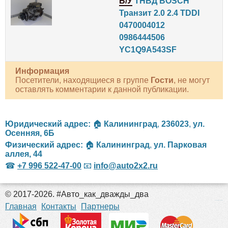
Б/У
ТНВД BOSCH
Транзит 2.0 2.4 TDDI
0470004012
0986444506
YC1Q9A543SF
Информация
Посетители, находящиеся в группе
Гости
, не могут
оставлять комментарии к данной публикации.
Юридический адрес:
🏠
Калининград
,
236023
,
ул.
Осенняя, 6Б
Физический адрес:
🏠
Калининград
,
ул. Парковая
аллея, 44
☎
+7 996 522-47-00
📧
info@auto2x2.ru
© 2017-2026. #Авто_как_дважды_два
российские сериалы
Главная
Контакты
Партнеры