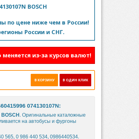
74130107N BOSCH
пы по цене ниже чем в России!
егионы России и СНГ.
 меняется из-за курсов валют!
В КОРЗИНУ
В ОДИН КЛИК
60415996 074130107N:
я
BOSCH
. Оригинальные каталожные
вливается на автобусы и фургоны
0 565, 0 986 440 534, 0986440534.