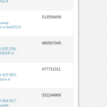
усы и
льные
и и 4x4/SUV
 020 206,
TOKAR и
 415 983,
бусы и
 004 017,
льную