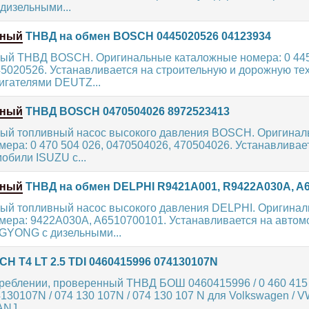
 дизельными...
нный
ТНВД на обмен BOSCH 0445020526 04123934
ый ТНВД BOSCH. Оригинальные каталожные номера: 0 445
5020526. Устанавливается на строительную и дорожную тех
игателями DEUTZ...
нный
ТНВД BOSCH 0470504026 8972523413
ый топливный насос высокого давления BOSCH. Оригина
ера: 0 470 504 026, 0470504026, 470504026. Устанавливае
обили ISUZU с...
нный
ТНВД на обмен DELPHI R9421A001, R9422A030A, A
ый топливный насос высокого давления DELPHI. Оригина
мера: 9422A030A, A6510700101. Устанавливается на автом
YONG с дизельными...
 T4 LT 2.5 TDI 0460415996 074130107N
реблении, проверенный ТНВД БОШ 0460415996 / 0 460 415 
130107N / 074 130 107N / 074 130 107 N для Volkswagen / VW
NJ,...