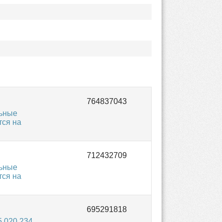
льные
тся на
льные
тся на
 020 234,