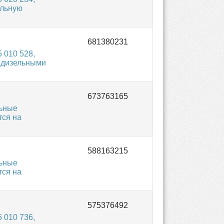
альную
 010 528,
 дизельными
льные
тся на
льные
тся на
 010 736,