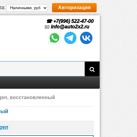
та:
Авторизация
☎ +7(996) 522-47-00
📧
info@auto2x2.ru
gen, восстановленный
ный
gen