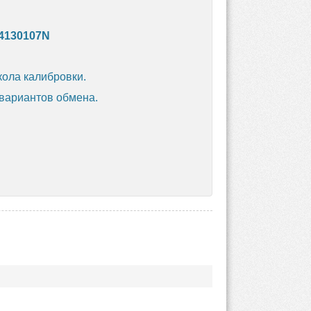
4130107N
кола калибровки.
 вариантов обмена.