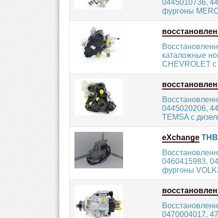
0445010736, 44
фургоны MERC
восстановле
Восстановленн
каталожные но
CHEVROLET с д
восстановле
Восстановленн
0445020206, 4
TEMSA с дизел
eXchange
ТНВД
Восстановленн
0460415983, 04
фургоны VOLK
восстановле
Восстановленн
0470004017, 4