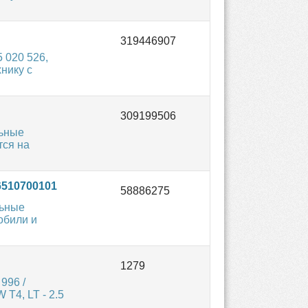
 020 526,
нику с
льные
тся на
6510700101
льные
обили и
996 /
 T4, LT - 2.5