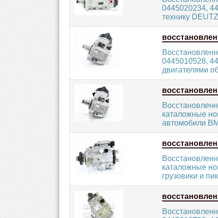
0445020234, 4
технику DEUTZ 
восстановле
Восстановленн
0445010528, 4
двигателями об
восстановле
Восстановленн
каталожные ном
автомобили BM
восстановле
Восстановленн
каталожные ном
грузовики и пик
восстановле
Восстановленн