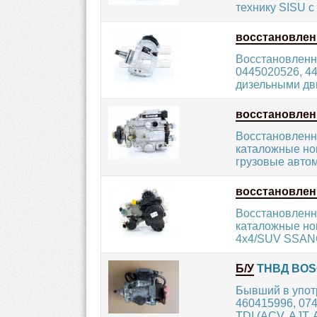
технику SISU с
восстановле
Восстановленн
0445020526, 44
дизельными дв
восстановле
Восстановленн
каталожные ном
грузовые автом
восстановле
Восстановленн
каталожные но
4x4/SUV SSANG
Б/У
ТНВД BOSCH
Бывший в упот
460415996, 074
TDI (ACV, AJT, A