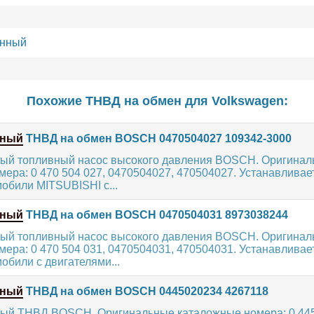
енный
Похожие ТНВД на обмен для
Volkswagen
:
нный
ТНВД на обмен BOSCH 0470504027 109342-3000
ый топливный насос высокого давления BOSCH. Оригина
ера: 0 470 504 027, 0470504027, 470504027. Устанавливае
обили MITSUBISHI с...
нный
ТНВД на обмен BOSCH 0470504031 8973038244
ый топливный насос высокого давления BOSCH. Оригина
ера: 0 470 504 031, 0470504031, 470504031. Устанавливае
обили с двигателями...
нный
ТНВД на обмен BOSCH 0445020234 4267118
ый ТНВД BOSCH. Оригинальные каталожные номера: 0 445